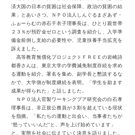
済大国の日本の貧困は社会保障、政治の貧困の結
果」とあいさつ。ＮＰＯ法人しんぐるまざあず・
ふぉーらむの赤石千衣子理事長は、ひとり親世帯
２３％が預貯金ゼロという調査を紹介し、入学準
備金前倒し支給の必要性や、児童扶養手当拡充を
訴えました。
高等教育無償化プロジェクトＦＲＥＥの岩崎詩
都香さんは、東京大学の学費減免制度存続を求め
る運動を紹介。署名を集め、副学長と懇談するな
かで、大学側が制度継続を表明。「学生を励ます
成果が得られた」と話しました。
ＮＰＯ法人官製ワーキングプア研究会の白石孝
理事長は、非正規公務員が３割を超えている現状
を指摘。「私たちの運動と出会い、当事者たちが
“怒っていいんだ”と、声を上げ始めています」
と、実態を社会に伝えていく決意を語りました。