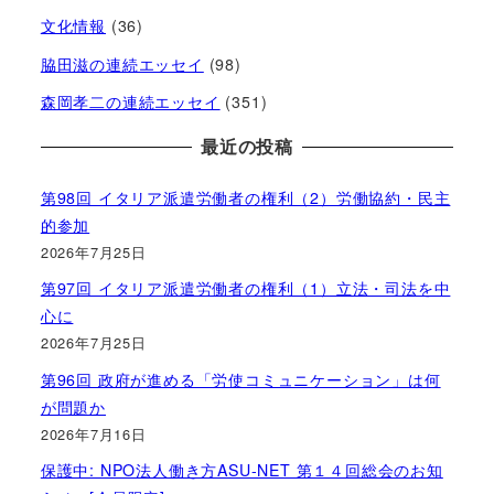
文化情報
(36)
脇田滋の連続エッセイ
(98)
森岡孝二の連続エッセイ
(351)
最近の投稿
第98回 イタリア派遣労働者の権利（2）労働協約・民主
的参加
2026年7月25日
第97回 イタリア派遣労働者の権利（1）立法・司法を中
心に
2026年7月25日
第96回 政府が進める「労使コミュニケーション」は何
が問題か
2026年7月16日
保護中: NPO法人働き方ASU-NET 第１４回総会のお知