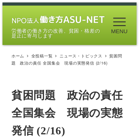
メ
イ
ン
労働者の働き方の改善、貧困・格差の
MENU
コ
是正に寄与します
ン
テ
ホーム
全投稿一覧
ニュース・トピックス
貧困問
ン
題 政治の責任 全国集会 現場の実態発信 (2/16)
ツ
へ
移
貧困問題 政治の責任
動
全国集会 現場の実態
発信 (2/16)