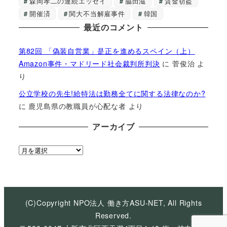
森岡孝二の連続エッセイ
脇田滋
賃金窃盗
開催済
関大不当解雇事件
韓国
最近のコメント
第82回 「偽装自営業」是正を進めるスペイン（上）
Amazon事件・マドリード社会裁判所判決
に
菅俊治
よ
り
公立学校の先生!給特法は勤務全てに関する法律なのか?
に
鹿児島県の教職員が心配な者
より
アーカイブ
ア
ー
カ
イ
ブ
(C)Copyright NPO法人 働き方ASU-NET, All Rights
Reserved.