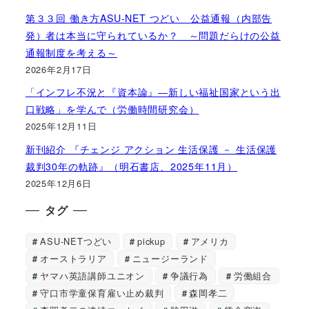
第３３回 働き方ASU-NET つどい 公益通報（内部告
発）者は本当に守られているか？ ～問題だらけの公益
通報制度を考える～
2026年2月17日
「インフレ不況と『資本論』―新しい福祉国家という出
口戦略」を学んで（労働時間研究会）
2025年12月11日
新刊紹介 『チェンジ アクション 生活保護 － 生活保護
裁判30年の軌跡』（明石書店、2025年11月）
2025年12月6日
タグ
ASU-NETつどい
pickup
アメリカ
オーストラリア
ニュージーランド
ヤマハ英語講師ユニオン
争議行為
労働組合
守口市学童保育雇い止め裁判
森岡孝二