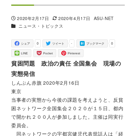
2020年2月17日
2020年4月17日
ASU-NET
投稿日
更新日
著
カテゴリー
ニュース・トピックス
者
0
-
0
シェア
ツイート
ブックマーク
LINE
Pocket
Pinterest
貧困問題 政治の責任 全国集会 現場の
実態発信
しんぶん赤旗 2020年2月16日
東京
当事者の実態から今後の課題を考えようと、反貧
困ネットワーク全国集会２０２０が１５日、都内
で開かれ２００人が参加しました。主催は同実行
委員会。
同ネットワークの宇都宮健児代表世話人は「経