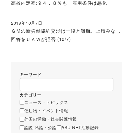
高校内定率:９４．８％も「雇用条件は悪化」
2019年10月7日
投稿日
ＧＭの新労働協約交渉は一段と難航、上積みなし
回答をＵＡＷが拒否 (10/7)
キーワード
カテゴリー
ニュース・トピックス
催し物・イベント情報
外国の労働・社会関連情報
論説-私論・公論
ASU-NET活動記録