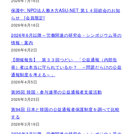
2026年7月16日
保護中: NPO法人働き方ASU-NET 第１４回総会のお知
らせ [会員限定]
2026年6月16日
2026年6月以降～労働関連の研究会・シンポジウム等の
情報・案内
2026年6月2日
【開催報告】 第３３回つどい 「公益通報（内部告
発）者は本当に守られているか？ ～問題だらけの公益
通報制度を考える～」
2026年4月5日
第95回 韓国・参与連帯の公益通報者支援活動
2026年3月23日
第94回 日本と韓国の公益通報者保護制度を調べて比較
する
2026年3月19日
2026年3月以降～労働関連の研究会・シンポジウム等の