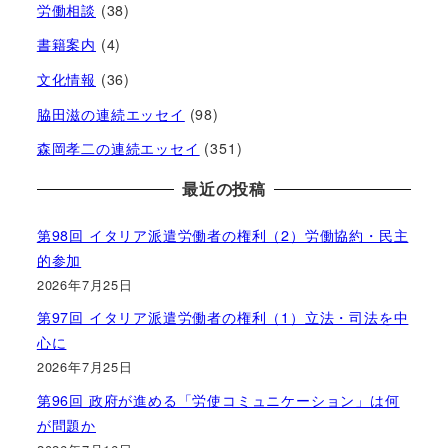
労働相談
(38)
書籍案内
(4)
文化情報
(36)
脇田滋の連続エッセイ
(98)
森岡孝二の連続エッセイ
(351)
最近の投稿
第98回 イタリア派遣労働者の権利（2）労働協約・民主
的参加
2026年7月25日
第97回 イタリア派遣労働者の権利（1）立法・司法を中
心に
2026年7月25日
第96回 政府が進める「労使コミュニケーション」は何
が問題か