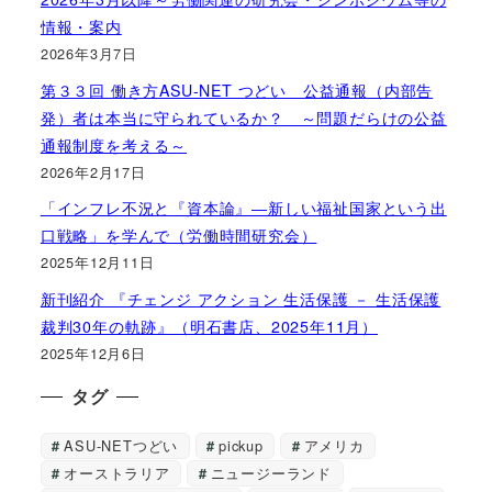
情報・案内
2026年3月7日
第３３回 働き方ASU-NET つどい 公益通報（内部告
発）者は本当に守られているか？ ～問題だらけの公益
通報制度を考える～
2026年2月17日
「インフレ不況と『資本論』―新しい福祉国家という出
口戦略」を学んで（労働時間研究会）
2025年12月11日
新刊紹介 『チェンジ アクション 生活保護 － 生活保護
裁判30年の軌跡』（明石書店、2025年11月）
2025年12月6日
タグ
ASU-NETつどい
pickup
アメリカ
オーストラリア
ニュージーランド