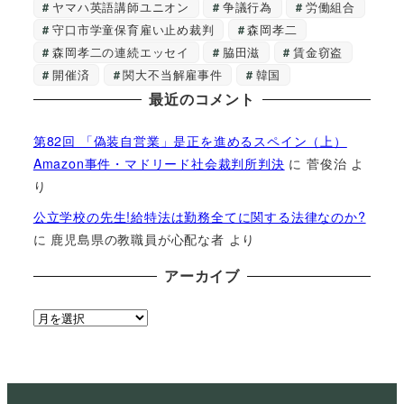
ヤマハ英語講師ユニオン
争議行為
労働組合
守口市学童保育雇い止め裁判
森岡孝二
森岡孝二の連続エッセイ
脇田滋
賃金窃盗
開催済
関大不当解雇事件
韓国
最近のコメント
第82回 「偽装自営業」是正を進めるスペイン（上）
Amazon事件・マドリード社会裁判所判決
に
菅俊治
よ
り
公立学校の先生!給特法は勤務全てに関する法律なのか?
に
鹿児島県の教職員が心配な者
より
アーカイブ
ア
ー
カ
イ