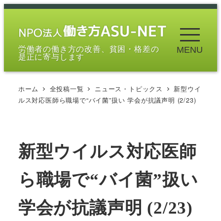
メ
イ
ン
労働者の働き方の改善、貧困・格差の
MENU
コ
是正に寄与します
ン
テ
ホーム
全投稿一覧
ニュース・トピックス
新型ウイ
ン
ルス対応医師ら職場で“バイ菌”扱い 学会が抗議声明 (2/23)
ツ
へ
移
新型ウイルス対応医師
動
ら職場で“バイ菌”扱い
学会が抗議声明 (2/23)