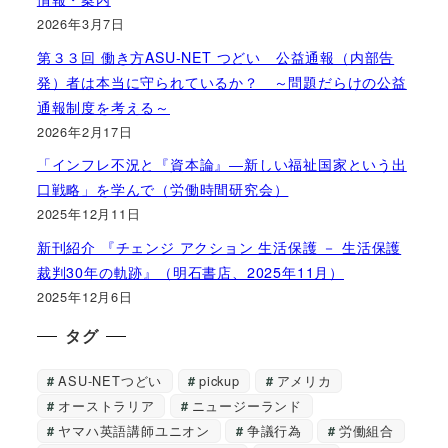
2026年3月7日
第３３回 働き方ASU-NET つどい 公益通報（内部告
発）者は本当に守られているか？ ～問題だらけの公益
通報制度を考える～
2026年2月17日
「インフレ不況と『資本論』―新しい福祉国家という出
口戦略」を学んで（労働時間研究会）
2025年12月11日
新刊紹介 『チェンジ アクション 生活保護 － 生活保護
裁判30年の軌跡』（明石書店、2025年11月）
2025年12月6日
タグ
ASU-NETつどい
pickup
アメリカ
オーストラリア
ニュージーランド
ヤマハ英語講師ユニオン
争議行為
労働組合