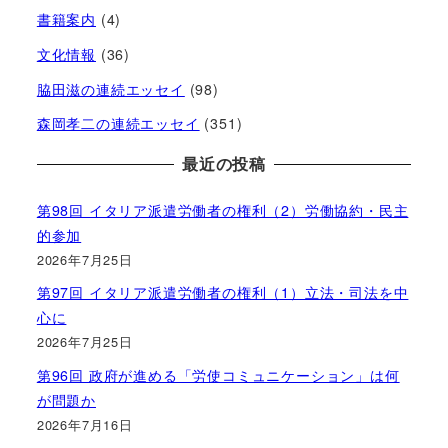
書籍案内
(4)
文化情報
(36)
脇田滋の連続エッセイ
(98)
森岡孝二の連続エッセイ
(351)
最近の投稿
第98回 イタリア派遣労働者の権利（2）労働協約・民主
的参加
2026年7月25日
第97回 イタリア派遣労働者の権利（1）立法・司法を中
心に
2026年7月25日
第96回 政府が進める「労使コミュニケーション」は何
が問題か
2026年7月16日