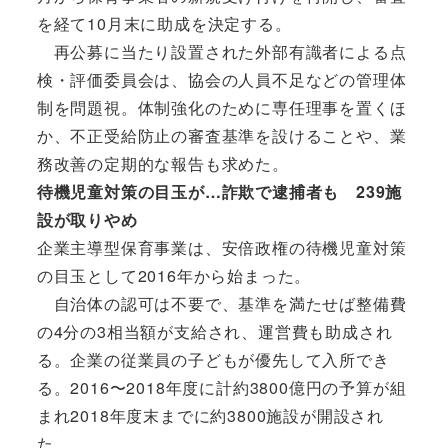
を経て10月末に助成を決定する。
再公募に当たり設置された外部有識者による点
検・評価委員会は、協会の人員不足などの管理体
制を問題視。体制強化のために専任理事を置くほ
か、不正受給防止の審査基準を設けることや、業
務改善の定期的な報告も求めた。
待機児童対策の目玉が…詐欺で逮捕者も 239施
設が取りやめ
企業主導型保育事業は、安倍政権の待機児童対策
の目玉として2016年から始まった。
自治体の認可は不要で、基準を満たせば整備費
の4分の3相当額が支給され、運営費も助成され
る。企業の従業員の子どもが優先して入所でき
る。2016〜2018年度に計約3800億円の予算が組
まれ2018年度末までに約3800施設が開設され
た。