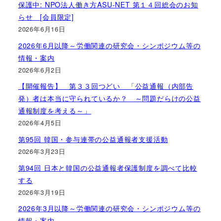
保護中: NPO法人働き方ASU-NET 第１４回総会のお知
らせ [会員限定]
2026年6月16日
2026年6月以降～労働関連の研究会・シンポジウム等の
情報・案内
2026年6月2日
【開催報告】 第３３回つどい 「公益通報（内部告
発）者は本当に守られているか？ ～問題だらけの公益
通報制度を考える～」
2026年4月5日
第95回 韓国・参与連帯の公益通報者支援活動
2026年3月23日
第94回 日本と韓国の公益通報者保護制度を調べて比較
する
2026年3月19日
2026年3月以降～労働関連の研究会・シンポジウム等の
情報・案内