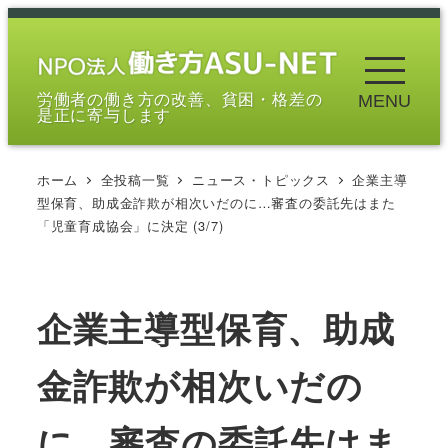
メ
イ
ン
労働者の働き方の改善、貧困・格差の
MENU
コ
是正に寄与します
ン
テ
ホーム
全投稿一覧
ニュース・トピックス
企業主導
ン
型保育、助成金詐欺が相次いだのに…審査の委託先はまた
ツ
「児童育成協会」に決定 (3/7)
へ
移
動
企業主導型保育、助成
金詐欺が相次いだの
に…審査の委託先はま