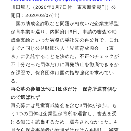
川田篤志（2020年3月7日付 東京新聞朝刊）公
開日：2020/03/07(土)
国の助成金詐取など問題が相次いだ企業主導型
保育事業を巡り、内閣府は6日、申請の審査や助
成金支給といった実務の委託先の再公募で、これ
までと同じ公益財団法人「児童育成協会」（東
京）に委託することを決めた。不正のチェックが
不十分だった団体だけに再発防止を徹底できるか
が課題で、保育団体は国の指導強化を求めてい
る。
再公募の参加は他に1団体だけ 保育所運営側な
ので選ばれず
再公募には児童育成協会を含む2団体が参加。も
う1つの団体は企業型保育所を運営し、審査を受
ける側にも該当するため、選考されなかった。4
月から保育事業者の新規受け付けを再開し、審査