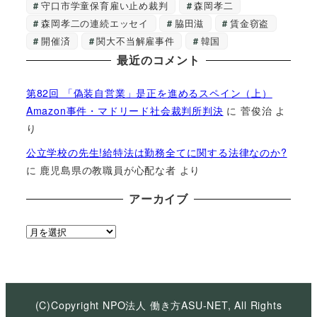
守口市学童保育雇い止め裁判
森岡孝二
森岡孝二の連続エッセイ
脇田滋
賃金窃盗
開催済
関大不当解雇事件
韓国
最近のコメント
第82回 「偽装自営業」是正を進めるスペイン（上）
Amazon事件・マドリード社会裁判所判決
に
菅俊治
よ
り
公立学校の先生!給特法は勤務全てに関する法律なのか?
に
鹿児島県の教職員が心配な者
より
アーカイブ
ア
ー
カ
イ
ブ
(C)Copyright NPO法人 働き方ASU-NET, All Rights