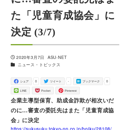
た「児童育成協会」に
決定 (3/7)
2020年3月7日
ASU-NET
投稿日
著
カテゴリー
ニュース・トピックス
者
0
-
0
シェア
ツイート
ブックマーク
LINE
Pocket
Pinterest
企業主導型保育、助成金詐欺が相次いだ
のに…審査の委託先はまた「児童育成協
会」に決定
https://sukusuku.tokyo-np.co.jp/hoiku/28108/