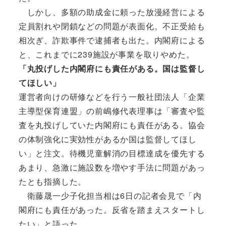
しかし、多額の助成金に頼った放漫経営による
定員割れや閉鎖などの問題が表面化。不正受給も
相次ぎ、詐欺事件で逮捕者も出た。内閣府による
と、これまでに239施設が事業を取りやめた。
「丸投げした内閣府にも責任がある。国は監督し
てほしい」
運営者向けの研修などを行う一般社団法人「企業
主導型保育連盟」の前嶋修代表理事は「審査や監
査を丸投げしていた内閣府にも責任がある。協会
の体制強化に実効性があるか国は監督してほし
い」と注文。待機児童解消の目標達成を優先する
あまり、急激に施設数を増やす手法に問題があっ
たとも指摘した。
衛藤晟一少子化担当相は6日の記者会見で「内
閣府にも責任があった。反省を踏まえスタートし
たい」と語った。