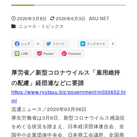
2020年3月8日
2020年6月3日
ASU-NET
投稿日
更新日
著
カテゴリー
ニュース・トピックス
者
0
-
0
シェア
ツイート
ブックマーク
LINE
Pocket
Pinterest
厚労省／新型コロナウイルス「雇用維持
の配慮」経団連などに要請
https://www.ryutsuu.biz/government/m030652.ht
ml
流通ニュース／2020年03月06日
厚生労働省は3月6日、新型コロナウイルス感染症
をめぐる状況を踏まえ、日本経済団体連合会、全
国中小企業団体中央会、日本商工会議所、全国商