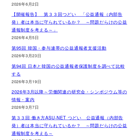
2026年6月2日
【開催報告】 第３３回つどい 「公益通報（内部告
発）者は本当に守られているか？ ～問題だらけの公益
通報制度を考える～」
2026年4月5日
第95回 韓国・参与連帯の公益通報者支援活動
2026年3月23日
第94回 日本と韓国の公益通報者保護制度を調べて比較
する
2026年3月19日
2026年3月以降～労働関連の研究会・シンポジウム等の
情報・案内
2026年3月7日
第３３回 働き方ASU-NET つどい 公益通報（内部告
発）者は本当に守られているか？ ～問題だらけの公益
通報制度を考える～