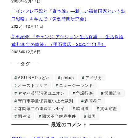
2026年2月17日
「インフレ不況と『資本論』―新しい福祉国家という出
口戦略」を学んで（労働時間研究会）
2025年12月11日
新刊紹介 『チェンジ アクション 生活保護 － 生活保護
裁判30年の軌跡』（明石書店、2025年11月）
2025年12月6日
タグ
ASU-NETつどい
pickup
アメリカ
オーストラリア
ニュージーランド
ヤマハ英語講師ユニオン
争議行為
労働組合
守口市学童保育雇い止め裁判
森岡孝二
森岡孝二の連続エッセイ
脇田滋
賃金窃盗
開催済
関大不当解雇事件
韓国
最近のコメント