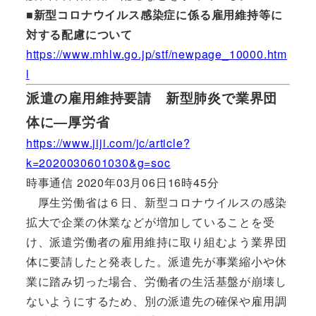
■新型コロナウイルス感染症に係る雇用維持等に
対する配慮について
https://www.mhlw.go.jp/stf/newpage_10000.htm
l
派遣の雇用維持要請 新型肺炎で業界団
体に―厚労省
https://www.jiji.com/jc/article?
k=2020030601030&g=soc
時事通信 2020年03月06日16時45分
厚生労働省は６日、新型コロナウイルスの感染
拡大で企業の休業などが増加していることを受
け、派遣労働者の雇用維持に取り組むよう業界団
体に要請したと発表した。派遣先が事業縮小や休
業に踏み切った場合、労働者の生活基盤が崩壊し
ないようにするため、別の派遣先の確保や雇用調