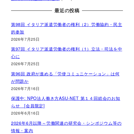
最近の投稿
第98回 イタリア派遣労働者の権利（2）労働協約・民主
的参加
2026年7月25日
第97回 イタリア派遣労働者の権利（1）立法・司法を中
心に
2026年7月25日
第96回 政府が進める「労使コミュニケーション」は何
が問題か
2026年7月16日
保護中: NPO法人働き方ASU-NET 第１４回総会のお知
らせ [会員限定]
2026年6月16日
2026年6月以降～労働関連の研究会・シンポジウム等の
情報・案内