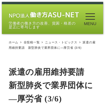
メ
イ
ン
労働者の働き方の改善、貧困・格差の
MENU
コ
是正に寄与します
ン
テ
ホーム
全投稿一覧
ニュース・トピックス
派遣の雇
ン
用維持要請 新型肺炎で業界団体に―厚労省 (3/6)
ツ
へ
移
派遣の雇用維持要請
動
新型肺炎で業界団体に
―厚労省 (3/6)