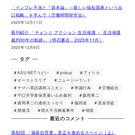
「インフレ不況と『資本論』―新しい福祉国家という出
口戦略」を学んで（労働時間研究会）
2025年12月11日
新刊紹介 『チェンジ アクション 生活保護 － 生活保護
裁判30年の軌跡』（明石書店、2025年11月）
2025年12月6日
タグ
ASU-NETつどい
pickup
アメリカ
オーストラリア
ニュージーランド
ヤマハ英語講師ユニオン
争議行為
労働組合
守口市学童保育雇い止め裁判
森岡孝二
森岡孝二の連続エッセイ
脇田滋
賃金窃盗
開催済
関大不当解雇事件
韓国
最近のコメント
第82回 「偽装自営業」是正を進めるスペイン（上）