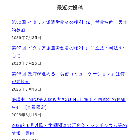
最近の投稿
第98回 イタリア派遣労働者の権利（2）労働協約・民主
的参加
2026年7月25日
第97回 イタリア派遣労働者の権利（1）立法・司法を中
心に
2026年7月25日
第96回 政府が進める「労使コミュニケーション」は何
が問題か
2026年7月16日
保護中: NPO法人働き方ASU-NET 第１４回総会のお知
らせ [会員限定]
2026年6月16日
2026年6月以降～労働関連の研究会・シンポジウム等の
情報・案内