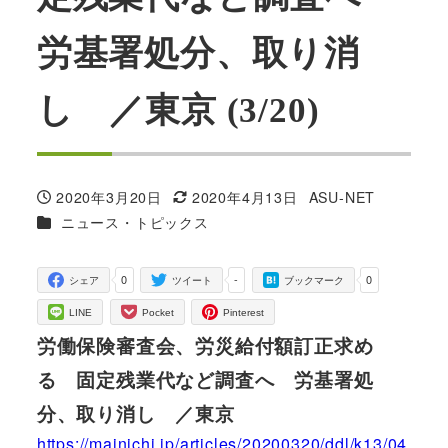
労基署処分、取り消
し ／東京 (3/20)
2020年3月20日
2020年4月13日
ASU-NET
投稿日
更新日
著
カテゴリー
ニュース・トピックス
者
0
-
0
シェア
ツイート
ブックマーク
LINE
Pocket
Pinterest
労働保険審査会、労災給付額訂正求め
る 固定残業代など調査へ 労基署処
分、取り消し ／東京
https://mainichi.jp/articles/20200320/ddl/k13/04