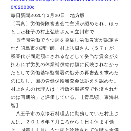
0/020000c
毎日新聞2020年3月20日 地方版
〔写真〕労働保険審査会で主張が認められ、ほっ
とした様子の村上弘樹さん＝立川市で
長時間労働でうつ病を発症し労働災害が認定さ
れた昭島市の調理師、村上弘樹さん（５７）が、
残業代が固定額にされるなどして妥当な賃金が支
払われず労災の休業補償給付額に反映されなかっ
たとして労働基準監督署の処分の再審査を求めた
のに対し、国の労働保険審査会は訴えを認めた。
村上さんの代理人は「行政不服審査で救済された
のは画期的」と評価している。【青島顕、東海林
智】
八王子市の京懐石料理店に勤務していた村上さ
んは、２０１６年７月ごろから１日も休まず働
き、同年１１月にうつ病と診断されて休職を余儀