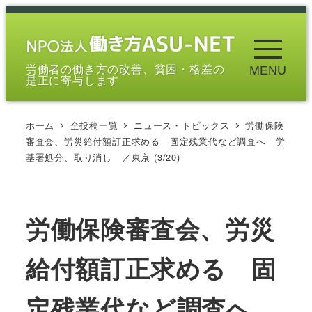
メ
イ
ン
労働者の働き方の改善、貧困・格差の
MENU
コ
是正に寄与します
ン
テ
ホーム
全投稿一覧
ニュース・トピックス
労働保険
ン
審査会、労災給付額訂正求める 固定残業代など調査へ 労
ツ
基署処分、取り消し ／東京 (3/20)
へ
移
動
労働保険審査会、労災
給付額訂正求める 固
定残業代など調査へ