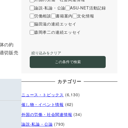
論説-私論・公論
ASU-NET活動記録
労働相談
書籍案内
文化情報
脇田滋の連続エッセイ
森岡孝二の連続エッセイ
体の約
適切販売
絞り込みをクリア
この条件で検索
カテゴリー
ニュース・トピックス
(6,130)
催し物・イベント情報
(62)
外国の労働・社会関連情報
(34)
論説-私論・公論
(793)