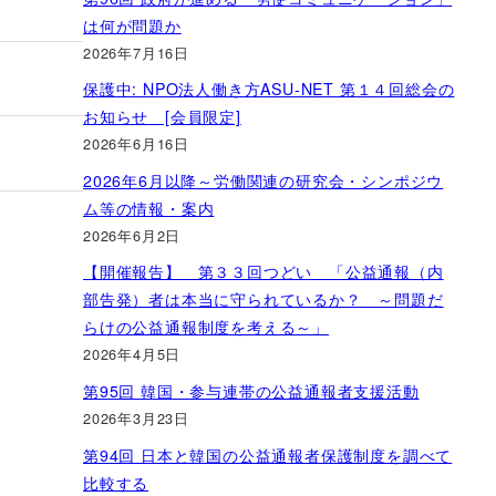
は何が問題か
2026年7月16日
保護中: NPO法人働き方ASU-NET 第１４回総会の
お知らせ [会員限定]
2026年6月16日
2026年6月以降～労働関連の研究会・シンポジウ
ム等の情報・案内
2026年6月2日
【開催報告】 第３３回つどい 「公益通報（内
部告発）者は本当に守られているか？ ～問題だ
らけの公益通報制度を考える～」
2026年4月5日
第95回 韓国・参与連帯の公益通報者支援活動
2026年3月23日
第94回 日本と韓国の公益通報者保護制度を調べて
比較する