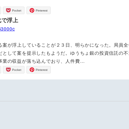
Pocket
Pinterest
化で浮上
063000c
案が浮上していることが２３日、明らかになった。局員全
だとして案を提示したもようだ。ゆうちょ銀の投資信託の不
事業の収益が落ち込んでおり、人件費…
Pocket
Pinterest