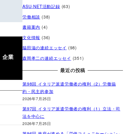
ASU-NET活動記録
(63)
労働相談
(38)
書籍案内
(4)
文化情報
(36)
脇田滋の連続エッセイ
(98)
 企業
森岡孝二の連続エッセイ
(351)
最近の投稿
第98回 イタリア派遣労働者の権利（2）労働協
約・民主的参加
2026年7月25日
第97回 イタリア派遣労働者の権利（1）立法・司
法を中心に
2026年7月25日
第96回 政府が進める「労使コミュニケーション」