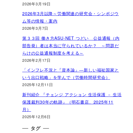
2026年3月19日
2026年3月以降～労働関連の研究会・シンポジウ
ム等の情報・案内
2026年3月7日
第３３回 働き方ASU-NET つどい 公益通報（内
部告発）者は本当に守られているか？ ～問題だ
らけの公益通報制度を考える～
2026年2月17日
「インフレ不況と『資本論』―新しい福祉国家と
いう出口戦略」を学んで（労働時間研究会）
2025年12月11日
新刊紹介 『チェンジ アクション 生活保護 － 生活
保護裁判30年の軌跡』（明石書店、2025年11
月）
2025年12月6日
タグ