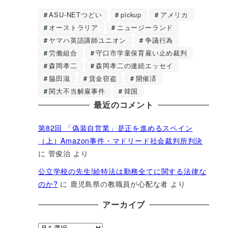
ASU-NETつどい
pickup
アメリカ
オーストラリア
ニュージーランド
ヤマハ英語講師ユニオン
争議行為
労働組合
守口市学童保育雇い止め裁判
森岡孝二
森岡孝二の連続エッセイ
脇田滋
賃金窃盗
開催済
関大不当解雇事件
韓国
最近のコメント
第82回 「偽装自営業」是正を進めるスペイン
（上）Amazon事件・マドリード社会裁判所判決
に
菅俊治
より
公立学校の先生!給特法は勤務全てに関する法律な
のか?
に
鹿児島県の教職員が心配な者
より
アーカイブ
ア