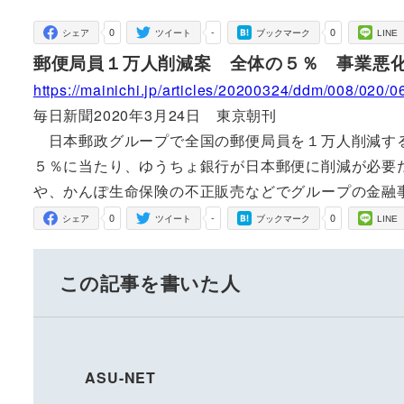
者
0
-
0
シェア
ツイート
ブックマーク
LINE
郵便局員１万人削減案 全体の５％ 事業悪
https://mainichi.jp/articles/20200324/ddm/008/020/
毎日新聞2020年3月24日 東京朝刊
日本郵政グループで全国の郵便局員を１万人削減する
５％に当たり、ゆうちょ銀行が日本郵便に削減が必要
や、かんぽ生命保険の不正販売などでグループの金融
0
-
0
シェア
ツイート
ブックマーク
LINE
この記事を書いた人
ASU-NET