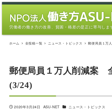
メ
イ
ン
コ
労働者の働き方の改善、貧困・格差の是正に寄与しま
ン
テ
ホーム
全投稿一覧
ニュース・トピックス
郵便局員１万人
ン
ツ
へ
移
郵便局員１万人削減案 
動
(3/24)
カテゴリー
2020年3月24日
ASU-NET
ニュース・トピックス
投稿日
著