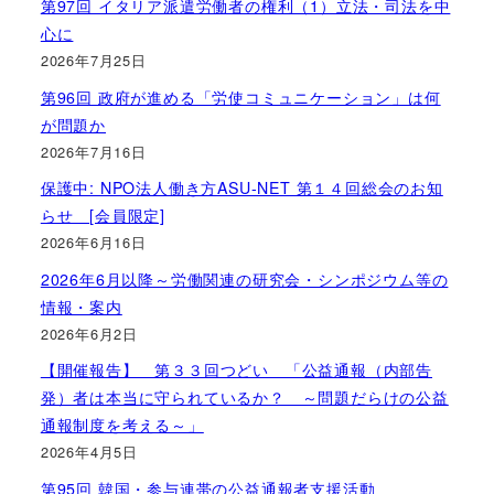
第97回 イタリア派遣労働者の権利（1）立法・司法を中
心に
2026年7月25日
第96回 政府が進める「労使コミュニケーション」は何
が問題か
2026年7月16日
保護中: NPO法人働き方ASU-NET 第１４回総会のお知
らせ [会員限定]
2026年6月16日
2026年6月以降～労働関連の研究会・シンポジウム等の
情報・案内
2026年6月2日
【開催報告】 第３３回つどい 「公益通報（内部告
発）者は本当に守られているか？ ～問題だらけの公益
通報制度を考える～」
2026年4月5日
第95回 韓国・参与連帯の公益通報者支援活動