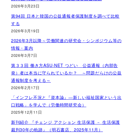
2026年3月23日
第94回 日本と韓国の公益通報者保護制度を調べて比較
する
2026年3月19日
2026年3月以降～労働関連の研究会・シンポジウム等の
情報・案内
2026年3月7日
第３３回 働き方ASU-NET つどい 公益通報（内部告
発）者は本当に守られているか？ ～問題だらけの公益
通報制度を考える～
2026年2月17日
「インフレ不況と『資本論』―新しい福祉国家という出
口戦略」を学んで（労働時間研究会）
2025年12月11日
新刊紹介 『チェンジ アクション 生活保護 － 生活保護
裁判30年の軌跡』（明石書店、2025年11月）