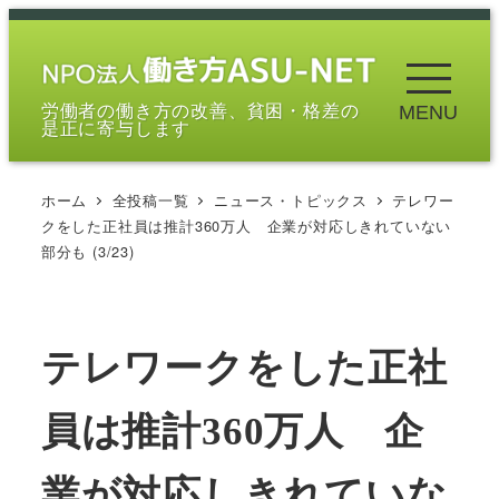
メ
イ
ン
労働者の働き方の改善、貧困・格差の
MENU
コ
是正に寄与します
ン
テ
ホーム
全投稿一覧
ニュース・トピックス
テレワー
ン
クをした正社員は推計360万人 企業が対応しきれていない
ツ
部分も (3/23)
へ
移
動
テレワークをした正社
員は推計360万人 企
業が対応しきれていな