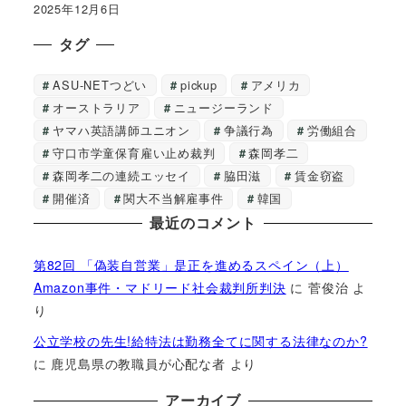
2025年12月6日
タグ
ASU-NETつどい
pickup
アメリカ
オーストラリア
ニュージーランド
ヤマハ英語講師ユニオン
争議行為
労働組合
守口市学童保育雇い止め裁判
森岡孝二
森岡孝二の連続エッセイ
脇田滋
賃金窃盗
開催済
関大不当解雇事件
韓国
最近のコメント
第82回 「偽装自営業」是正を進めるスペイン（上）
Amazon事件・マドリード社会裁判所判決
に
菅俊治
よ
り
公立学校の先生!給特法は勤務全てに関する法律なのか?
に
鹿児島県の教職員が心配な者
より
アーカイブ