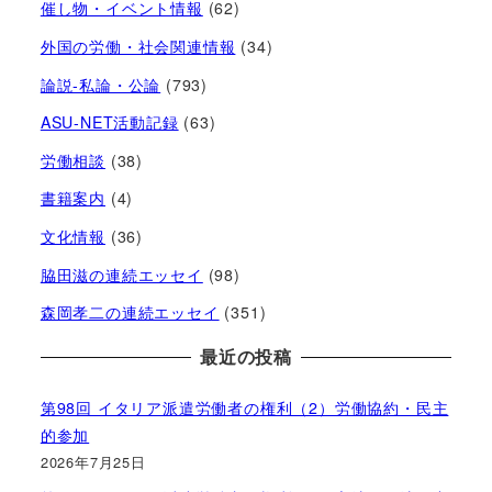
催し物・イベント情報
(62)
外国の労働・社会関連情報
(34)
論説-私論・公論
(793)
ASU-NET活動記録
(63)
労働相談
(38)
書籍案内
(4)
文化情報
(36)
脇田滋の連続エッセイ
(98)
森岡孝二の連続エッセイ
(351)
最近の投稿
第98回 イタリア派遣労働者の権利（2）労働協約・民主
的参加
2026年7月25日