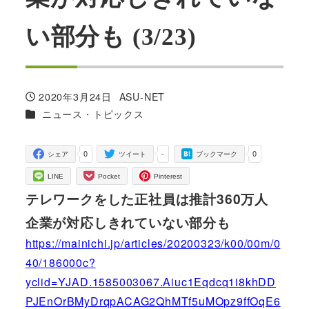
い部分も (3/23)
2020年3月24日
ASU-NET
投稿日
著
カテゴリー
ニュース・トピックス
者
0
-
0
シェア
ツイート
ブックマーク
LINE
Pocket
Pinterest
テレワークをした正社員は推計360万人
企業が対応しきれていない部分も
https://mainichi.jp/articles/20200323/k00/00m/0
40/186000c?
yclid=YJAD.1585003067.Aiuc1Eqdcq1i8khDD
PJEnOrBMyDrqpACAG2QhMTf5uMOpz9ffOqE6