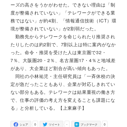
ーズの高さをうかがわせた。できない理由は「制
度が整備されていない」「テレワークができる業
務ではない」が約4割、「情報通信技術（ICT）環
境が整備されていない」が2割弱だった。
勤務先からテレワークを命じられたり推奨され
たりしたのは約2割で、7割以上は特に案内がなか
った。命令・推奨を受けた人は東京圏で32・
7％、大阪圏20・2％、名古屋圏17・4％と地域差
があり、大企業ほど割合が高い傾向もあった。
同社の小林祐児・主任研究員は「一斉休校の決
定が急だったこともあり、企業が対応しきれてい
ない部分もある。テレワークは結果重視の働き方
で、仕事の評価の考え方を変えることも課題にな
る」と分析している。【上東麻子】
0
-
0
シェア
ツイート
ブックマーク