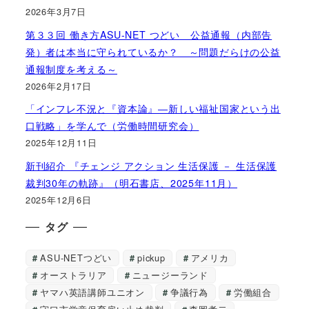
2026年3月7日
第３３回 働き方ASU-NET つどい 公益通報（内部告
発）者は本当に守られているか？ ～問題だらけの公益
通報制度を考える～
2026年2月17日
「インフレ不況と『資本論』―新しい福祉国家という出
口戦略」を学んで（労働時間研究会）
2025年12月11日
新刊紹介 『チェンジ アクション 生活保護 － 生活保護
裁判30年の軌跡』（明石書店、2025年11月）
2025年12月6日
タグ
ASU-NETつどい
pickup
アメリカ
オーストラリア
ニュージーランド
ヤマハ英語講師ユニオン
争議行為
労働組合