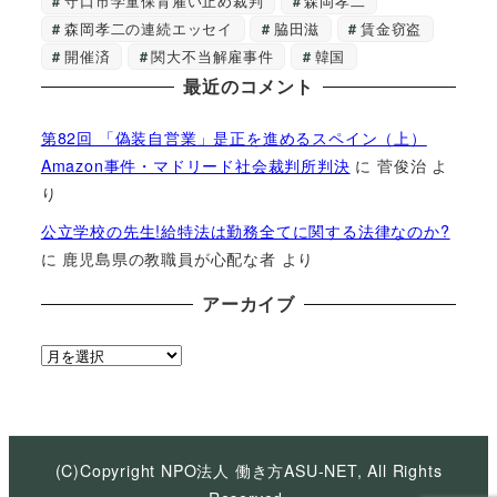
守口市学童保育雇い止め裁判
森岡孝二
森岡孝二の連続エッセイ
脇田滋
賃金窃盗
開催済
関大不当解雇事件
韓国
最近のコメント
第82回 「偽装自営業」是正を進めるスペイン（上）
Amazon事件・マドリード社会裁判所判決
に
菅俊治
よ
り
公立学校の先生!給特法は勤務全てに関する法律なのか?
に
鹿児島県の教職員が心配な者
より
アーカイブ
ア
ー
カ
イ
ブ
(C)Copyright NPO法人 働き方ASU-NET, All Rights