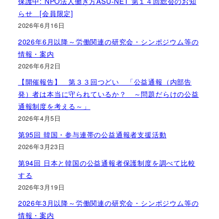
保護中: NPO法人働き方ASU-NET 第１４回総会のお知
らせ [会員限定]
2026年6月16日
2026年6月以降～労働関連の研究会・シンポジウム等の
情報・案内
2026年6月2日
【開催報告】 第３３回つどい 「公益通報（内部告
発）者は本当に守られているか？ ～問題だらけの公益
通報制度を考える～」
2026年4月5日
第95回 韓国・参与連帯の公益通報者支援活動
2026年3月23日
第94回 日本と韓国の公益通報者保護制度を調べて比較
する
2026年3月19日
2026年3月以降～労働関連の研究会・シンポジウム等の
情報・案内