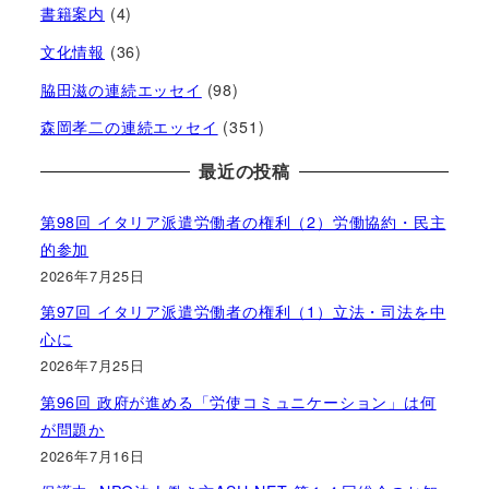
書籍案内
(4)
文化情報
(36)
脇田滋の連続エッセイ
(98)
森岡孝二の連続エッセイ
(351)
最近の投稿
第98回 イタリア派遣労働者の権利（2）労働協約・民主
的参加
2026年7月25日
第97回 イタリア派遣労働者の権利（1）立法・司法を中
心に
2026年7月25日
第96回 政府が進める「労使コミュニケーション」は何
が問題か
2026年7月16日