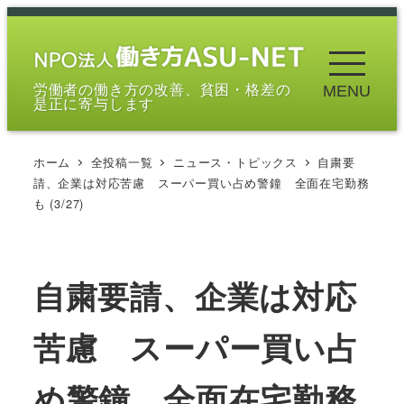
メ
イ
ン
労働者の働き方の改善、貧困・格差の
MENU
コ
是正に寄与します
ン
テ
ホーム
全投稿一覧
ニュース・トピックス
自粛要
ン
請、企業は対応苦慮 スーパー買い占め警鐘 全面在宅勤務
ツ
も (3/27)
へ
移
動
自粛要請、企業は対応
苦慮 スーパー買い占
め警鐘 全面在宅勤務