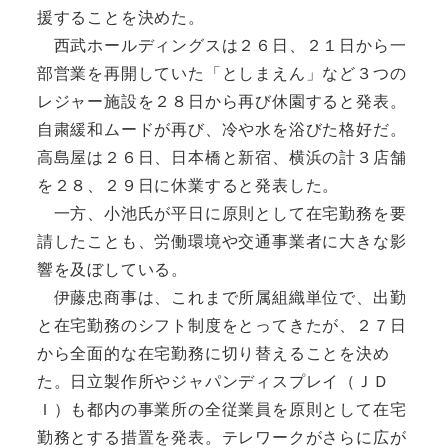
援することを決めた。
西武ホールディングスは２６日、２１日から一
部営業を再開していた「としまえん」など３つの
レジャー施設を２８日から再び休園すると発表。
自粛緩和ムードが再び、冷や水を浴びた格好だ。
高島屋は２６日、日本橋と新宿、横浜の計３店舗
を２８、２９日に休業すると発表した。
一方、小池氏が平日に原則として在宅勤務を要
請したことも、労働環境や交通事業者に大きな影
響を及ぼしている。
伊藤忠商事は、これまで所属組織単位で、出勤
と在宅勤務のシフト制度をとってきたが、２７日
から全面的な在宅勤務に切り替えることを決め
た。日立製作所やジャパンディスプレイ（ＪＤ
Ｉ）も都内の事業所の全従業員を原則として在宅
勤務とする措置を発表。テレワークがさらに広が