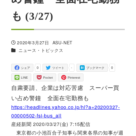
も (3/27)
2020年3月27日
ASU-NET
投稿日
著
カテゴリー
ニュース・トピックス
者
0
-
0
シェア
ツイート
ブックマーク
LINE
Pocket
Pinterest
自粛要請、企業は対応苦慮 スーパー買
い占め警鐘 全面在宅勤務も
https://headlines.yahoo.co.jp/hl?a=20200327-
00000502-fsi-bus_all
産経新聞 2020/03/27(金) 7:15配信
東京都の小池百合子知事ら関東各県の知事が週