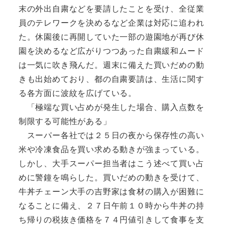
末の外出自粛などを要請したことを受け、全従業
員のテレワークを決めるなど企業は対応に追われ
た。休園後に再開していた一部の遊園地が再び休
園を決めるなど広がりつつあった自粛緩和ムード
は一気に吹き飛んだ。週末に備えた買いだめの動
きも出始めており、都の自粛要請は、生活に関す
る各方面に波紋を広げている。
「極端な買い占めが発生した場合、購入点数を
制限する可能性がある」
スーパー各社では２５日の夜から保存性の高い
米や冷凍食品を買い求める動きが強まっている。
しかし、大手スーパー担当者はこう述べて買い占
めに警鐘を鳴らした。買いだめの動きを受けて、
牛丼チェーン大手の吉野家は食材の購入が困難に
なることに備え、２７日午前１０時から牛丼の持
ち帰りの税抜き価格を７４円値引きして食事を支