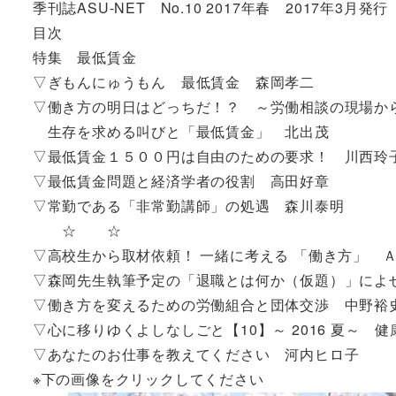
季刊誌ASU-NET No.10 2017年春 2017年3月発行
目次
特集 最低賃金
▽ぎもんにゅうもん 最低賃金 森岡孝二
▽働き方の明日はどっちだ！？ ～労働相談の現場から【
生存を求める叫びと「最低賃金」 北出茂
▽最低賃金１５００円は自由のための要求！ 川西玲
▽最低賃金問題と経済学者の役割 高田好章
▽常勤である「非常勤講師」の処遇 森川泰明
☆ ☆
▽高校生から取材依頼！ 一緒に考える 「働き方」 Ａ
▽森岡先生執筆予定の「退職とは何か（仮題）」によ
▽働き方を変えるための労働組合と団体交渉 中野裕
▽心に移りゆくよしなしごと【10】～ 2016 夏～ 健
▽あなたのお仕事を教えてください 河内ヒロ子
※下の画像をクリックしてください