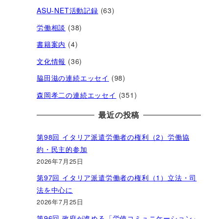
ASU-NET活動記録
(63)
労働相談
(38)
書籍案内
(4)
文化情報
(36)
脇田滋の連続エッセイ
(98)
森岡孝二の連続エッセイ
(351)
最近の投稿
第98回 イタリア派遣労働者の権利（2）労働協
約・民主的参加
2026年7月25日
第97回 イタリア派遣労働者の権利（1）立法・司
法を中心に
2026年7月25日
第96回 政府が進める「労使コミュニケーション」