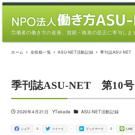
メ
イ
ン
コ
労働者の働き方の改善、貧困・格差の是正に寄与しま
ン
テ
ホーム
全投稿一覧
ASU-NET活動記録
季刊誌ASU-NET 
ン
ツ
へ
移
季刊誌ASU-NET 第10号
動
カテゴリー
2020年4月21日
YTakada
ASU-NET活動記録
投稿日
著
者
0
-
0
シェア
ツイート
ブックマーク
LINE