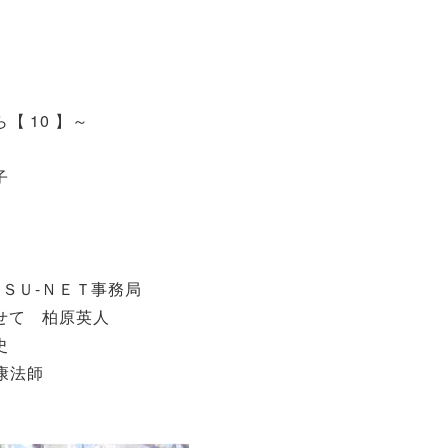
 10 】～
子
ＳＵ‐ＮＥＴ事務局
せて 柏原英人
史
康法師