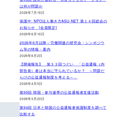
は何が問題か
2026年7月16日
保護中: NPO法人働き方ASU-NET 第１４回総会の
お知らせ [会員限定]
2026年6月16日
2026年6月以降～労働関連の研究会・シンポジウ
ム等の情報・案内
2026年6月2日
【開催報告】 第３３回つどい 「公益通報（内
部告発）者は本当に守られているか？ ～問題だ
らけの公益通報制度を考える～」
2026年4月5日
第95回 韓国・参与連帯の公益通報者支援活動
2026年3月23日
第94回 日本と韓国の公益通報者保護制度を調べて
比較する