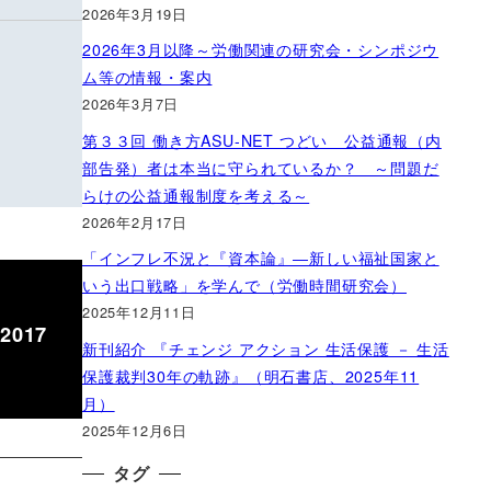
2026年3月19日
2026年3月以降～労働関連の研究会・シンポジウ
ム等の情報・案内
2026年3月7日
第３３回 働き方ASU-NET つどい 公益通報（内
部告発）者は本当に守られているか？ ～問題だ
らけの公益通報制度を考える～
2026年2月17日
「インフレ不況と『資本論』―新しい福祉国家と
いう出口戦略」を学んで（労働時間研究会）
2025年12月11日
2017
新刊紹介 『チェンジ アクション 生活保護 － 生活
保護裁判30年の軌跡』（明石書店、2025年11
月）
2025年12月6日
タグ