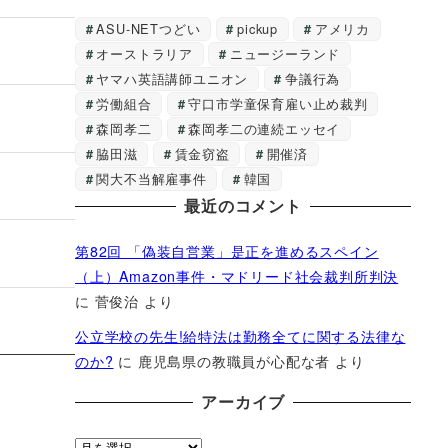
ASU-NETつどい
pickup
アメリカ
オーストラリア
ニュージーランド
ヤマハ英語講師ユニオン
争議行為
労働組合
守口市学童保育雇い止め裁判
森岡孝二
森岡孝二の連続エッセイ
脇田滋
賃金窃盗
開催済
関大不当解雇事件
韓国
最近のコメント
第82回 「偽装自営業」是正を進めるスペイン
（上）Amazon事件・マドリード社会裁判所判決
に
菅俊治
より
公立学校の先生!給特法は勤務全てに関する法律な
のか?
に
鹿児島県の教職員が心配な者
より
アーカイブ
ア