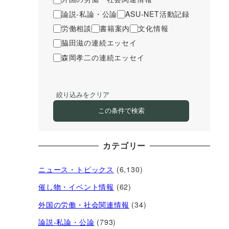
論説-私論・公論
ASU-NET活動記録
労働相談
書籍案内
文化情報
脇田滋の連続エッセイ
森岡孝二の連続エッセイ
絞り込みをクリア
この条件で検索
カテゴリー
ニュース・トピックス
(6,130)
催し物・イベント情報
(62)
外国の労働・社会関連情報
(34)
論説-私論・公論
(793)