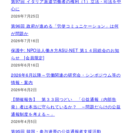
第97回 イタリア派遣労働者の権利（1）立法・司法を中
心に
2026年7月25日
第96回 政府が進める「労使コミュニケーション」は何
が問題か
2026年7月16日
保護中: NPO法人働き方ASU-NET 第１４回総会のお知
らせ [会員限定]
2026年6月16日
2026年6月以降～労働関連の研究会・シンポジウム等の
情報・案内
2026年6月2日
【開催報告】 第３３回つどい 「公益通報（内部告
発）者は本当に守られているか？ ～問題だらけの公益
通報制度を考える～」
2026年4月5日
第95回 韓国・参与連帯の公益通報者支援活動