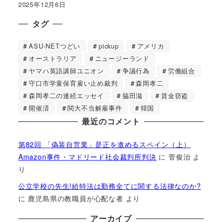
2025年12月6日
タグ
ASU-NETつどい
pickup
アメリカ
オーストラリア
ニュージーランド
ヤマハ英語講師ユニオン
争議行為
労働組合
守口市学童保育雇い止め裁判
森岡孝二
森岡孝二の連続エッセイ
脇田滋
賃金窃盗
開催済
関大不当解雇事件
韓国
最近のコメント
第82回 「偽装自営業」是正を進めるスペイン（上）
Amazon事件・マドリード社会裁判所判決
に
菅俊治
よ
り
公立学校の先生!給特法は勤務全てに関する法律なのか?
に
鹿児島県の教職員が心配な者
より
アーカイブ