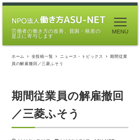
メ
イ
ン
労働者の働き方の改善、貧困・格差の
MENU
コ
是正に寄与します
ン
テ
ホーム
全投稿一覧
ニュース・トピックス
期間従業
ン
員の解雇撤回／三菱ふそう
ツ
へ
移
期間従業員の解雇撤回
動
／三菱ふそう