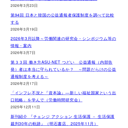
2026年3月23日
第94回 日本と韓国の公益通報者保護制度を調べて比較
する
2026年3月19日
2026年3月以降～労働関連の研究会・シンポジウム等の
情報・案内
2026年3月7日
第３３回 働き方ASU-NET つどい 公益通報（内部告
発）者は本当に守られているか？ ～問題だらけの公益
通報制度を考える～
2026年2月17日
「インフレ不況と『資本論』―新しい福祉国家という出
口戦略」を学んで（労働時間研究会）
2025年12月11日
新刊紹介 『チェンジ アクション 生活保護 － 生活保護
裁判30年の軌跡』（明石書店、2025年11月）