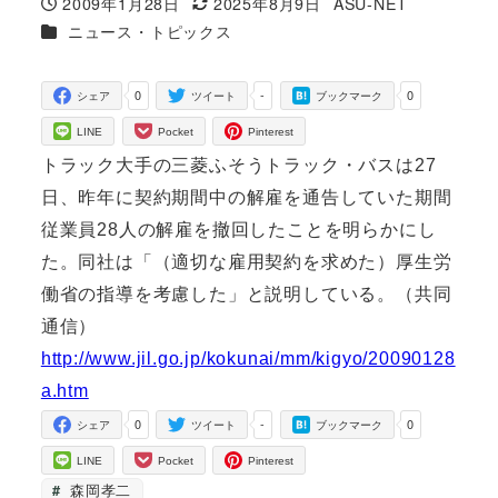
2009年1月28日
2025年8月9日
ASU-NET
投稿日
更新日
著
カテゴリー
ニュース・トピックス
者
0
-
0
シェア
ツイート
ブックマーク
LINE
Pocket
Pinterest
トラック大手の三菱ふそうトラック・バスは27
日、昨年に契約期間中の解雇を通告していた期間
従業員28人の解雇を撤回したことを明らかにし
た。同社は「（適切な雇用契約を求めた）厚生労
働省の指導を考慮した」と説明している。（共同
通信）
http://www.jil.go.jp/kokunai/mm/kigyo/20090128
a.htm
0
-
0
シェア
ツイート
ブックマーク
LINE
Pocket
Pinterest
森岡孝二