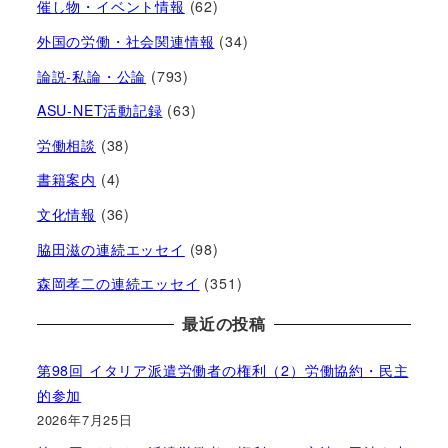
催し物・イベント情報
(62)
外国の労働・社会関連情報
(34)
論説-私論・公論
(793)
ASU-NET活動記録
(63)
労働相談
(38)
書籍案内
(4)
文化情報
(36)
脇田滋の連続エッセイ
(98)
森岡孝二の連続エッセイ
(351)
最近の投稿
第98回 イタリア派遣労働者の権利（2）労働協約・民主
的参加
2026年7月25日