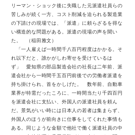
リーマン・ショック後に失職した元派遣社員らの
苦しみが続く一方、コスト削減を迫られる製造業
の下請けの現場では、「派遣」に頼らざるを得な
い構造的な問題がある。派遣の現場の声を聞い
た。 （稲田雅文）
「一人雇えば一時間千八百円程度はかかる。そ
れ以下だと、誰かがしわ寄せを受けているは
ず」 愛知県の部品製造会社の社長は二年前、派
遣会社から一時間千五百円前後での労働者派遣を
持ち掛けられ、首をかしげた。 数年前、自動車
業界が特需だったころに、一時間当たり千四百円
を派遣会社に支払い、外国人の派遣社員を頼ん
だ。景気がいい時には日本人の若者は集まらず、
外国人のほうが前向きに仕事をしてくれた事情も
ある。同じような金額で他社で働く派遣社員の中