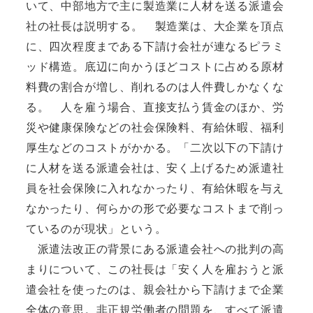
いて、中部地方で主に製造業に人材を送る派遣会
社の社長は説明する。 製造業は、大企業を頂点
に、四次程度まである下請け会社が連なるピラミ
ッド構造。底辺に向かうほどコストに占める原材
料費の割合が増し、削れるのは人件費しかなくな
る。 人を雇う場合、直接支払う賃金のほか、労
災や健康保険などの社会保険料、有給休暇、福利
厚生などのコストがかかる。「二次以下の下請け
に人材を送る派遣会社は、安く上げるため派遣社
員を社会保険に入れなかったり、有給休暇を与え
なかったり、何らかの形で必要なコストまで削っ
ているのが現状」という。
派遣法改正の背景にある派遣会社への批判の高
まりについて、この社長は「安く人を雇おうと派
遣会社を使ったのは、親会社から下請けまで企業
全体の意思。非正規労働者の問題を、すべて派遣