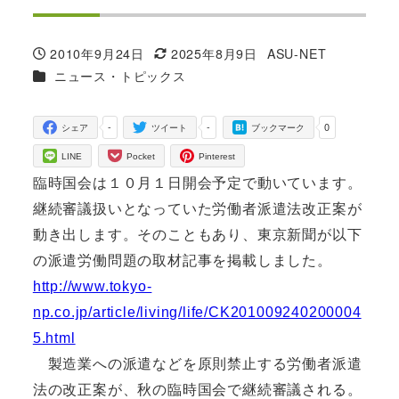
2010年9月24日
2025年8月9日
ASU-NET
投稿日
更新日
著
カテゴリー
ニュース・トピックス
者
-
-
0
シェア
ツイート
ブックマーク
LINE
Pocket
Pinterest
臨時国会は１０月１日開会予定で動いています。
継続審議扱いとなっていた労働者派遣法改正案が
動き出します。そのこともあり、東京新聞が以下
の派遣労働問題の取材記事を掲載しました。
http://www.tokyo-
np.co.jp/article/living/life/CK201009240200004
5.html
製造業への派遣などを原則禁止する労働者派遣
法の改正案が、秋の臨時国会で継続審議される。