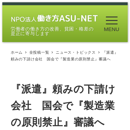
メ
イ
ン
労働者の働き方の改善、貧困・格差の
MENU
コ
是正に寄与します
ン
テ
ホーム
全投稿一覧
ニュース・トピックス
『派遣』
ン
頼みの下請け会社 国会で『製造業の原則禁止』審議へ
ツ
へ
移
『派遣』頼みの下請け
動
会社 国会で『製造業
の原則禁止』審議へ