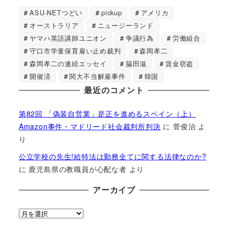
ASU-NETつどい
pickup
アメリカ
オーストラリア
ニュージーランド
ヤマハ英語講師ユニオン
争議行為
労働組合
守口市学童保育雇い止め裁判
森岡孝二
森岡孝二の連続エッセイ
脇田滋
賃金窃盗
開催済
関大不当解雇事件
韓国
最近のコメント
第82回 「偽装自営業」是正を進めるスペイン（上）
Amazon事件・マドリード社会裁判所判決
に
菅俊治
よ
り
公立学校の先生!給特法は勤務全てに関する法律なのか?
に
鹿児島県の教職員が心配な者
より
アーカイブ
ア
ー