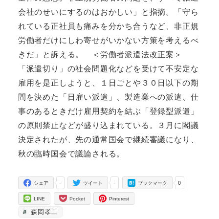
会社のせいにするのはおかしい」と指摘。「守ら
れている正社員も痛みを分かち合うなど、非正規
労働者だけにしわ寄せがいかない方策を考えるべ
きだ」と訴える。
＜労働者派遣法改正案＞
「派遣切り」の社会問題化などを受けて不安定な
雇用を是正しようと、１日ごとや３０日以下の期
間を決めた「日雇い派遣」、製造業への派遣、仕
事のあるときだけ雇用契約を結ぶ「登録型派遣」
の原則禁止などが盛り込まれている。３月に閣議
決定されたが、先の通常国会で継続審議になり、
秋の臨時国会で議論される。
-
-
0
シェア
ツイート
ブックマーク
LINE
Pocket
Pinterest
森岡孝二