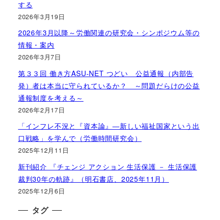
する
2026年3月19日
2026年3月以降～労働関連の研究会・シンポジウム等の
情報・案内
2026年3月7日
第３３回 働き方ASU-NET つどい 公益通報（内部告
発）者は本当に守られているか？ ～問題だらけの公益
通報制度を考える～
2026年2月17日
「インフレ不況と『資本論』―新しい福祉国家という出
口戦略」を学んで（労働時間研究会）
2025年12月11日
新刊紹介 『チェンジ アクション 生活保護 － 生活保護
裁判30年の軌跡』（明石書店、2025年11月）
2025年12月6日
タグ