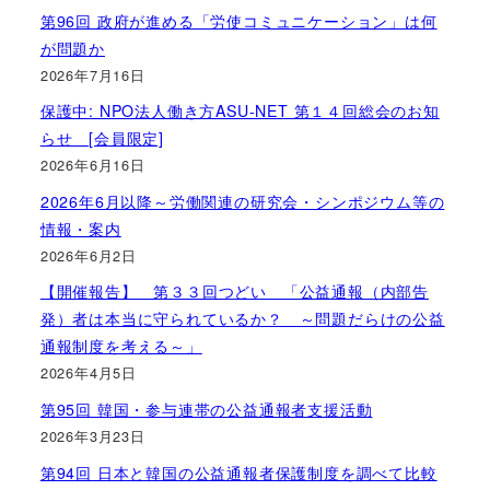
第96回 政府が進める「労使コミュニケーション」は何
が問題か
2026年7月16日
保護中: NPO法人働き方ASU-NET 第１４回総会のお知
らせ [会員限定]
2026年6月16日
2026年6月以降～労働関連の研究会・シンポジウム等の
情報・案内
2026年6月2日
【開催報告】 第３３回つどい 「公益通報（内部告
発）者は本当に守られているか？ ～問題だらけの公益
通報制度を考える～」
2026年4月5日
第95回 韓国・参与連帯の公益通報者支援活動
2026年3月23日
第94回 日本と韓国の公益通報者保護制度を調べて比較