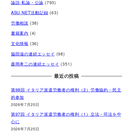
論説-私論・公論
(793)
ASU-NET活動記録
(63)
労働相談
(38)
書籍案内
(4)
文化情報
(36)
脇田滋の連続エッセイ
(98)
森岡孝二の連続エッセイ
(351)
最近の投稿
第98回 イタリア派遣労働者の権利（2）労働協約・民主
的参加
2026年7月25日
第97回 イタリア派遣労働者の権利（1）立法・司法を中
心に
2026年7月25日