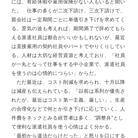
には、有給休暇や雇用保険がない人もいると聞い
た。 仕事の多くが二次下請け、三次下請けで、
親会社は一定期間ごとに単価引き下げを求めてく
る。景気の波も考えれば、期間満了で辞めてもら
える派遣社員は都合がいいかもしれないが、最近
は直接雇用の契約社員やパートでやりくりしてい
る。人材は大切な経営資源と考えており、「社員
が一丸となって仕事をする中小企業で、派遣社員
を使うのは心情的につらい」からだ。
ただ最近は、コスト削減を求められ、十月以降
は減産も伝えられている。「以前は系列が優先さ
れたが、最近はコスト第一主義。厳しい」。生産
の合理化などで何とか引き下げに応じていく。人
件費をネックとみる経営者は多く、“調整弁”とし
て便利な派遣社員を使う心情はよく分かる。
「最初から違法だらけだった」と怒りを口にする