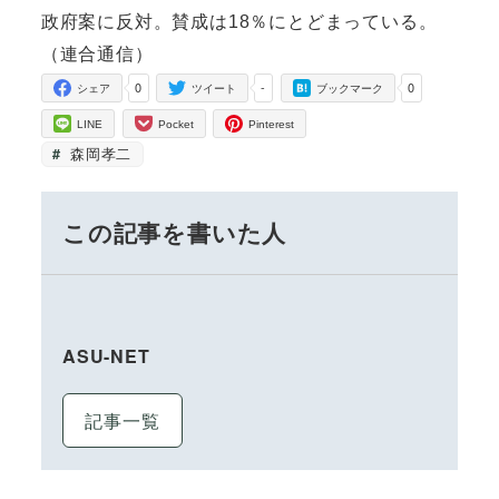
政府案に反対。賛成は18％にとどまっている。
（連合通信）
0
-
0
シェア
ツイート
ブックマーク
LINE
Pocket
Pinterest
森岡孝二
この記事を書いた人
ASU-NET
記事一覧