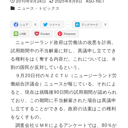
2010年9月24日
2025年8月9日
ASU-NET
投稿日
更新日
著
カテゴリー
ニュース・トピックス
者
0
-
0
シェア
ツイート
ブックマーク
LINE
Pocket
Pinterest
ニュージーランド政府は労働法の改悪を計画。
試用期間中の不当解雇に対し、異議申し立てでき
る権利をはく奪する内容だ。これについては、８
割の国民が反対しているという。
９月20日付のＮＺＣＴＵ（ニュージーランド労
働組合評議会）ニュースが報じている。それによ
ると、現在は就職後90日間の試用期間が認められ
ており、この期間に不当解雇された場合は異議申
し立てすることができる。政府の法案はこの権利
をなくすもの。
調査会社ＵＭＲによるアンケートでは、80％が