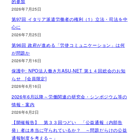
的参加
2026年7月25日
第97回 イタリア派遣労働者の権利（1）立法・司法を中
心に
2026年7月25日
第96回 政府が進める「労使コミュニケーション」は何
が問題か
2026年7月16日
保護中: NPO法人働き方ASU-NET 第１４回総会のお知
らせ [会員限定]
2026年6月16日
2026年6月以降～労働関連の研究会・シンポジウム等の
情報・案内
2026年6月2日
【開催報告】 第３３回つどい 「公益通報（内部告
発）者は本当に守られているか？ ～問題だらけの公益
通報制度を考える～」