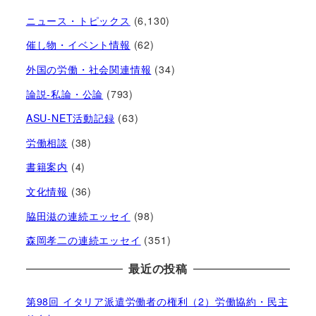
ニュース・トピックス
(6,130)
催し物・イベント情報
(62)
外国の労働・社会関連情報
(34)
論説-私論・公論
(793)
ASU-NET活動記録
(63)
労働相談
(38)
書籍案内
(4)
文化情報
(36)
脇田滋の連続エッセイ
(98)
森岡孝二の連続エッセイ
(351)
最近の投稿
第98回 イタリア派遣労働者の権利（2）労働協約・民主