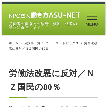
メ
イ
ン
労働者の働き方の改善、貧困・格差の
MENU
コ
是正に寄与します
ン
テ
ホーム
全投稿一覧
ニュース・トピックス
労働法改
ン
悪に反対／ＮＺ国民の80％
ツ
へ
移
労働法改悪に反対／Ｎ
動
Ｚ国民の80％