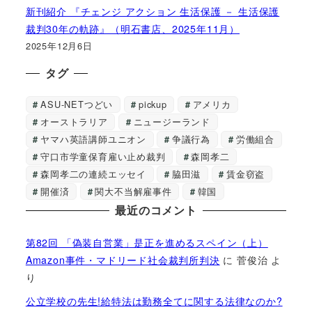
新刊紹介 『チェンジ アクション 生活保護 － 生活保護
裁判30年の軌跡』（明石書店、2025年11月）
2025年12月6日
タグ
ASU-NETつどい
pickup
アメリカ
オーストラリア
ニュージーランド
ヤマハ英語講師ユニオン
争議行為
労働組合
守口市学童保育雇い止め裁判
森岡孝二
森岡孝二の連続エッセイ
脇田滋
賃金窃盗
開催済
関大不当解雇事件
韓国
最近のコメント
第82回 「偽装自営業」是正を進めるスペイン（上）
Amazon事件・マドリード社会裁判所判決
に
菅俊治
よ
り
公立学校の先生!給特法は勤務全てに関する法律なのか?