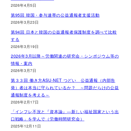
2026年4月5日
第95回 韓国・参与連帯の公益通報者支援活動
2026年3月23日
第94回 日本と韓国の公益通報者保護制度を調べて比較
する
2026年3月19日
2026年3月以降～労働関連の研究会・シンポジウム等の
情報・案内
2026年3月7日
第３３回 働き方ASU-NET つどい 公益通報（内部告
発）者は本当に守られているか？ ～問題だらけの公益
通報制度を考える～
2026年2月17日
「インフレ不況と『資本論』―新しい福祉国家という出
口戦略」を学んで（労働時間研究会）
2025年12月11日