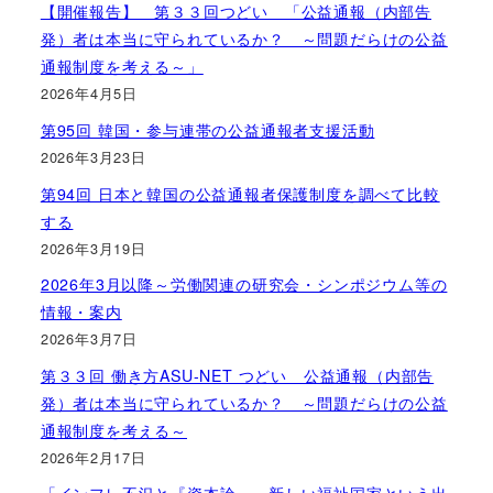
【開催報告】 第３３回つどい 「公益通報（内部告
発）者は本当に守られているか？ ～問題だらけの公益
通報制度を考える～」
2026年4月5日
第95回 韓国・参与連帯の公益通報者支援活動
2026年3月23日
第94回 日本と韓国の公益通報者保護制度を調べて比較
する
2026年3月19日
2026年3月以降～労働関連の研究会・シンポジウム等の
情報・案内
2026年3月7日
第３３回 働き方ASU-NET つどい 公益通報（内部告
発）者は本当に守られているか？ ～問題だらけの公益
通報制度を考える～
2026年2月17日