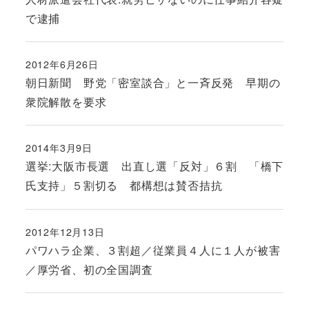
で逮捕
2012年6月26日
投稿日
朝日新聞 野党「密室談合」と一斉反発 早期の
衆院解散を要求
2014年3月9日
投稿日
選挙:大阪市長選 出直し選「反対」６割 「橋下
氏支持」５割切る 都構想は賛否拮抗
2012年12月13日
投稿日
パワハラ企業、３割超／従業員４人に１人が被害
／厚労省、初の全国調査