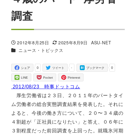
調査
2012年8月25日
2025年8月9日
ASU-NET
投稿日
更新日
著
カテゴリー
ニュース・トピックス
者
0
-
0
シェア
ツイート
ブックマーク
LINE
Pocket
Pinterest
2012/08/23 時事ドットコム
厚生労働省は２３日、２０１１年のパートタイ
ム労働者の総合実態調査結果を発表した。それに
よると、今後の働き方について、２０〜３４歳の
４割超が「正社員になりたい」と答え、０６年に
３割程度だった前回調査を上回った。就職氷河期