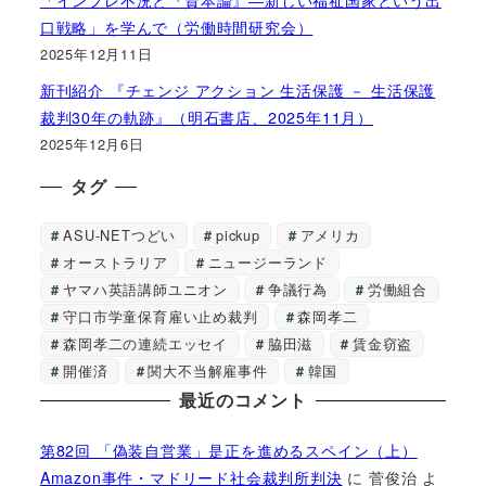
「インフレ不況と『資本論』―新しい福祉国家という出
口戦略」を学んで（労働時間研究会）
2025年12月11日
新刊紹介 『チェンジ アクション 生活保護 － 生活保護
裁判30年の軌跡』（明石書店、2025年11月）
2025年12月6日
タグ
ASU-NETつどい
pickup
アメリカ
オーストラリア
ニュージーランド
ヤマハ英語講師ユニオン
争議行為
労働組合
守口市学童保育雇い止め裁判
森岡孝二
森岡孝二の連続エッセイ
脇田滋
賃金窃盗
開催済
関大不当解雇事件
韓国
最近のコメント
第82回 「偽装自営業」是正を進めるスペイン（上）
Amazon事件・マドリード社会裁判所判決
に
菅俊治
よ