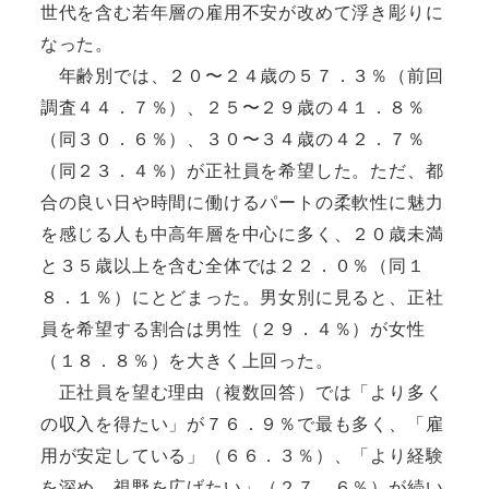
世代を含む若年層の雇用不安が改めて浮き彫りに
なった。
年齢別では、２０〜２４歳の５７．３％（前回
調査４４．７％）、２５〜２９歳の４１．８％
（同３０．６％）、３０〜３４歳の４２．７％
（同２３．４％）が正社員を希望した。ただ、都
合の良い日や時間に働けるパートの柔軟性に魅力
を感じる人も中高年層を中心に多く、２０歳未満
と３５歳以上を含む全体では２２．０％（同１
８．１％）にとどまった。男女別に見ると、正社
員を希望する割合は男性（２９．４％）が女性
（１８．８％）を大きく上回った。
正社員を望む理由（複数回答）では「より多く
の収入を得たい」が７６．９％で最も多く、「雇
用が安定している」（６６．３％）、「より経験
を深め、視野を広げたい」（２７．６％）が続い