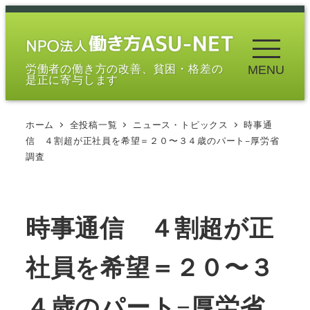
メ
イ
ン
労働者の働き方の改善、貧困・格差の
MENU
コ
是正に寄与します
ン
テ
ホーム
全投稿一覧
ニュース・トピックス
時事通
ン
信 ４割超が正社員を希望＝２０〜３４歳のパート−厚労省
ツ
調査
へ
移
動
時事通信 ４割超が正
社員を希望＝２０〜３
４歳のパート−厚労省