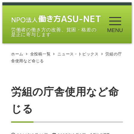
メ
イ
ン
労働者の働き方の改善、貧困・格差の
MENU
コ
是正に寄与します
ン
テ
ホーム
全投稿一覧
ニュース・トピックス
労組の庁
ン
舎使用など命じる
ツ
へ
移
労組の庁舎使用など命
動
じる