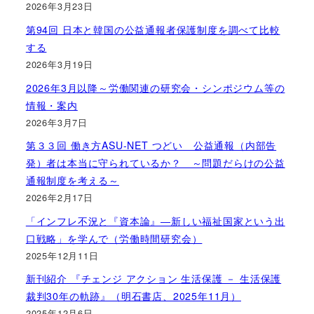
2026年3月23日
第94回 日本と韓国の公益通報者保護制度を調べて比較
する
2026年3月19日
2026年3月以降～労働関連の研究会・シンポジウム等の
情報・案内
2026年3月7日
第３３回 働き方ASU-NET つどい 公益通報（内部告
発）者は本当に守られているか？ ～問題だらけの公益
通報制度を考える～
2026年2月17日
「インフレ不況と『資本論』―新しい福祉国家という出
口戦略」を学んで（労働時間研究会）
2025年12月11日
新刊紹介 『チェンジ アクション 生活保護 － 生活保護
裁判30年の軌跡』（明石書店、2025年11月）
2025年12月6日