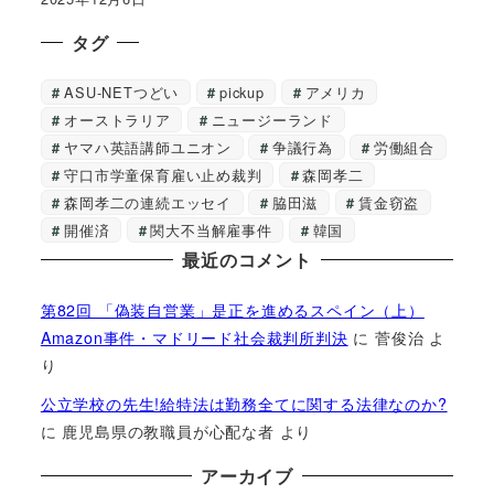
タグ
ASU-NETつどい
pickup
アメリカ
オーストラリア
ニュージーランド
ヤマハ英語講師ユニオン
争議行為
労働組合
守口市学童保育雇い止め裁判
森岡孝二
森岡孝二の連続エッセイ
脇田滋
賃金窃盗
開催済
関大不当解雇事件
韓国
最近のコメント
第82回 「偽装自営業」是正を進めるスペイン（上）
Amazon事件・マドリード社会裁判所判決
に
菅俊治
よ
り
公立学校の先生!給特法は勤務全てに関する法律なのか?
に
鹿児島県の教職員が心配な者
より
アーカイブ