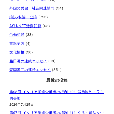
外国の労働・社会関連情報
(34)
論説-私論・公論
(793)
ASU-NET活動記録
(63)
労働相談
(38)
書籍案内
(4)
文化情報
(36)
脇田滋の連続エッセイ
(98)
森岡孝二の連続エッセイ
(351)
最近の投稿
第98回 イタリア派遣労働者の権利（2）労働協約・民主
的参加
2026年7月25日
第97回 イタリア派遣労働者の権利（1）立法・司法を中