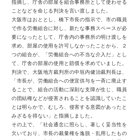
指摘し、庁舎の部屋を組合事務所として使わせる
ことなどを命じる判決を言い渡しました。
大阪市はおととし、橋下市長の指示で、市の職員
で作る労働組合に対し、新たな事務スペースが必
要になったとして、庁舎内の事務所の明け渡しを
求め、部屋の使用を許可しなかったことから、２
つの組合が、「労働組合への不当な介入だ」とし
て、庁舎の部屋の使用と賠償を求めていました。
判決で、大阪地方裁判所の中垣内健治裁判長は、
「市長が、労働組合への便宜供与を一斉に廃止す
ることで、組合の活動に深刻な支障が生じ、職員
の団結権などが侵害されることを認識していたこ
とは明らかで、むしろ、侵害する意図があったと
みざるを得ない」と指摘しました。
その上で、「社会通念に照らし、著しく妥当性を
欠いており、市長の裁量権を逸脱・乱用したもの