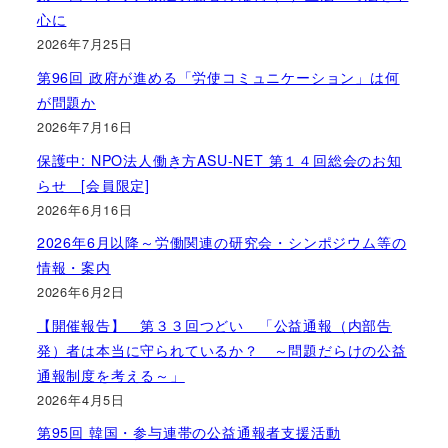
心に
2026年7月25日
第96回 政府が進める「労使コミュニケーション」は何
が問題か
2026年7月16日
保護中: NPO法人働き方ASU-NET 第１４回総会のお知
らせ [会員限定]
2026年6月16日
2026年6月以降～労働関連の研究会・シンポジウム等の
情報・案内
2026年6月2日
【開催報告】 第３３回つどい 「公益通報（内部告
発）者は本当に守られているか？ ～問題だらけの公益
通報制度を考える～」
2026年4月5日
第95回 韓国・参与連帯の公益通報者支援活動