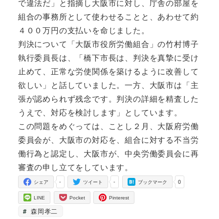
で違法だ」と指摘し大阪市に対し、庁舎の部屋を
組合の事務所として使わせることと、あわせて約
４００万円の支払いを命じました。
判決について「大阪市役所労働組合」の竹村博子
執行委員長は、「橋下市長は、判決を真摯に受け
止めて、正常な労使関係を築けるように改善して
欲しい」と話していました。一方、大阪市は「主
張が認められず残念です。判決の詳細を精査した
うえで、対応を検討します」としています。
この問題をめぐっては、ことし２月、大阪府労働
委員会が、大阪市の対応を、組合に対する不当労
働行為と認定し、大阪市が、中央労働委員会に再
審査の申し立てをしています。
-
-
0
シェア
ツイート
ブックマーク
LINE
Pocket
Pinterest
森岡孝二