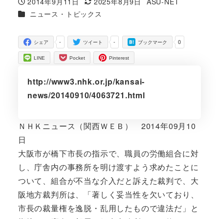
2014年9月11日
2025年8月9日
ASU-NET
投稿日
更新日
著
カテゴリー
ニュース・トピックス
者
-
-
0
シェア
ツイート
ブックマーク
LINE
Pocket
Pinterest
http://www3.nhk.or.jp/kansai-
news/20140910/4063721.html
ＮＨＫニュース（関西ＷＥＢ） 2014年09月10
日
大阪市が橋下市長の指示で、職員の労働組合に対
し、庁舎内の事務所を明け渡すよう求めたことに
ついて、組合が不当な介入だと訴えた裁判で、大
阪地方裁判所は、「著しく妥当性を欠いており、
市長の裁量権を逸脱・乱用したもので違法だ」と