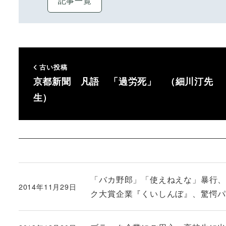
記事一覧
古い投稿
京都新聞 凡語 「過労死」 （細川汀先
生）
「バカ野郎」「使えねえな」暴行
2014年11月29日
投稿日
ク大賞企業『くいしんぼ』、驚愕