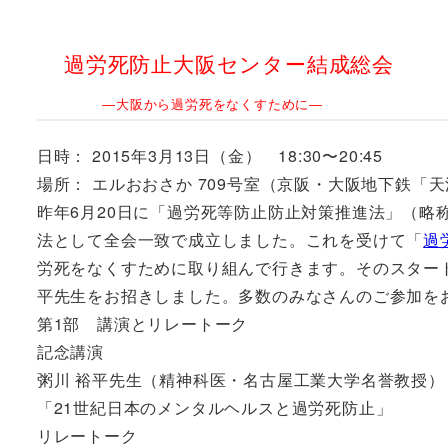
過労死防止大阪センター結成総会
―大阪から過労死をなくすために―
日時： 2015年3月13日（金） 18:30〜20:45
場所： エルおおさか 709号室（京阪・大阪地下鉄「
昨年6月20日に「過労死等防止防止対策推進法」（略
法として全会一致で成立しました。これを受けて「
過
労死をなくすために取り組んで行きます。そのスター
平先生をお招きしました。多数のみなさんのご参加を
第1部 講演とリレートーク
記念講演
粥川 裕平先生（精神科医・名古屋工業大学名誉教授）
「21世紀日本のメンタルヘルスと過労死防止」
リレートーク