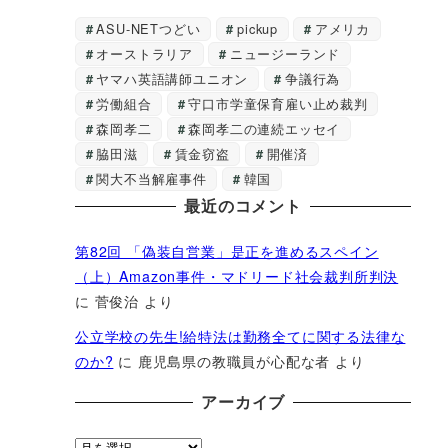
ASU-NETつどい
pickup
アメリカ
オーストラリア
ニュージーランド
ヤマハ英語講師ユニオン
争議行為
労働組合
守口市学童保育雇い止め裁判
森岡孝二
森岡孝二の連続エッセイ
脇田滋
賃金窃盗
開催済
関大不当解雇事件
韓国
最近のコメント
第82回 「偽装自営業」是正を進めるスペイン
（上）Amazon事件・マドリード社会裁判所判決
に
菅俊治
より
公立学校の先生!給特法は勤務全てに関する法律な
のか?
に
鹿児島県の教職員が心配な者
より
アーカイブ
ア