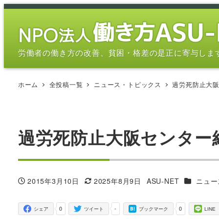
メ
イ
ン
コ
労働者の働き方の改善、貧困・格差の是正に寄与しま
ン
テ
ホーム
全投稿一覧
ニュース・トピックス
過労死防止大
ン
ツ
へ
移
過労死防止大阪センター
動
カテゴリ
2015年3月10日
2025年8月9日
ASU-NET
ニュー
投稿日
更新日
著
者
0
-
0
シェア
ツイート
ブックマーク
LINE