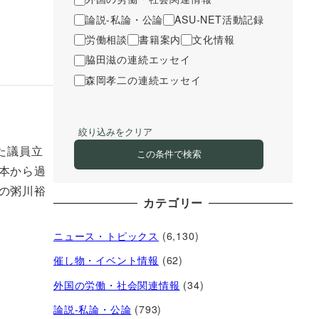
論説-私論・公論
ASU-NET活動記録
労働相談
書籍案内
文化情報
脇田滋の連続エッセイ
森岡孝二の連続エッセイ
絞り込みをクリア
た議員立
この条件で検索
本から過
の粥川裕
カテゴリー
ニュース・トピックス
(6,130)
催し物・イベント情報
(62)
外国の労働・社会関連情報
(34)
論説-私論・公論
(793)