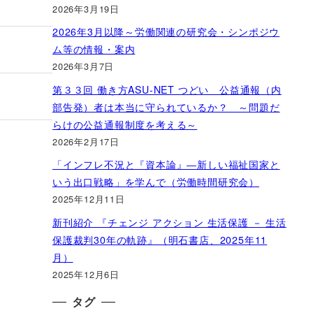
2026年3月19日
2026年3月以降～労働関連の研究会・シンポジウ
ム等の情報・案内
2026年3月7日
第３３回 働き方ASU-NET つどい 公益通報（内
部告発）者は本当に守られているか？ ～問題だ
らけの公益通報制度を考える～
2026年2月17日
「インフレ不況と『資本論』―新しい福祉国家と
いう出口戦略」を学んで（労働時間研究会）
2025年12月11日
新刊紹介 『チェンジ アクション 生活保護 － 生活
保護裁判30年の軌跡』（明石書店、2025年11
月）
2025年12月6日
タグ