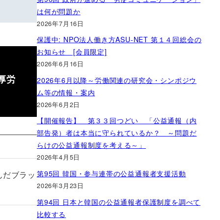
は何が問題か
2026年7月16日
保護中: NPO法人働き方ASU-NET 第１４回総会の
お知らせ [会員限定]
2026年6月16日
厚労
2026年6月以降～労働関連の研究会・シンポジウ
ム等の情報・案内
2026年6月2日
【開催報告】 第３３回つどい 「公益通報（内
部告発）者は本当に守られているか？ ～問題だ
らけの公益通報制度を考える～」
2026年4月5日
第95回 韓国・参与連帯の公益通報者支援活動
んだブラッ
2026年3月23日
第94回 日本と韓国の公益通報者保護制度を調べて
比較する