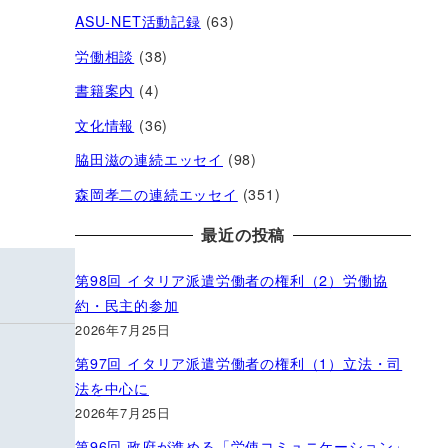
ASU-NET活動記録
(63)
労働相談
(38)
書籍案内
(4)
文化情報
(36)
脇田滋の連続エッセイ
(98)
森岡孝二の連続エッセイ
(351)
最近の投稿
第98回 イタリア派遣労働者の権利（2）労働協
約・民主的参加
2026年7月25日
第97回 イタリア派遣労働者の権利（1）立法・司
法を中心に
2026年7月25日
第96回 政府が進める「労使コミュニケーション」