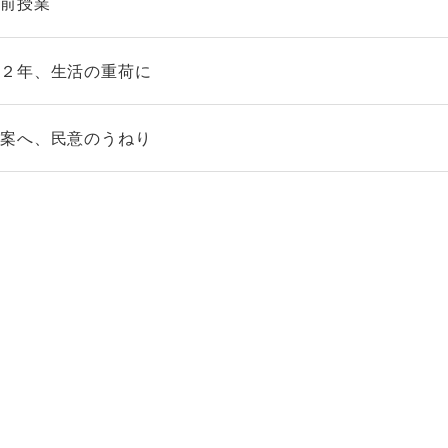
出前授業
１２年、生活の重荷に
廃案へ、民意のうねり