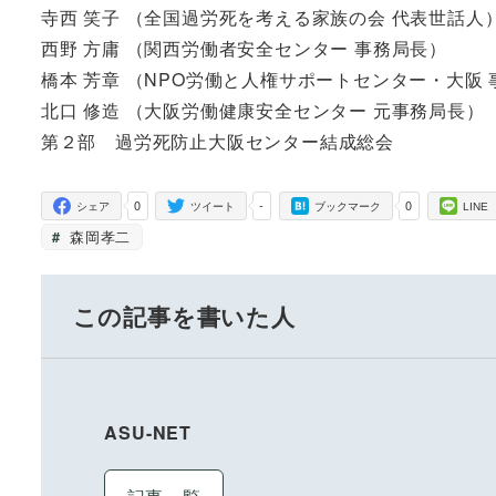
寺西 笑子 （全国過労死を考える家族の会 代表世話人
西野 方庸 （関西労働者安全センター 事務局長）
橋本 芳章 （NPO労働と人権サポートセンター・大阪
北口 修造 （大阪労働健康安全センター 元事務局長）
第２部 過労死防止大阪センター結成総会
0
-
0
シェア
ツイート
ブックマーク
LINE
森岡孝二
この記事を書いた人
ASU-NET