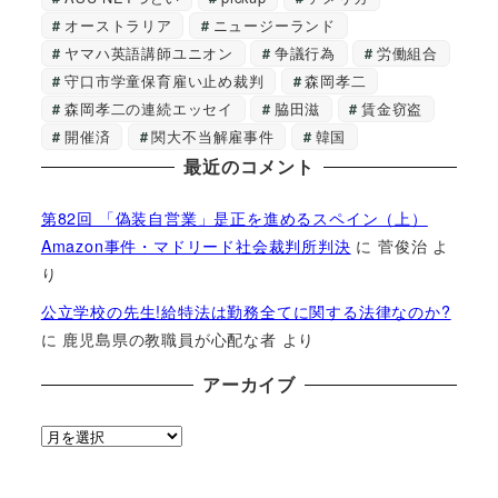
オーストラリア
ニュージーランド
ヤマハ英語講師ユニオン
争議行為
労働組合
守口市学童保育雇い止め裁判
森岡孝二
森岡孝二の連続エッセイ
脇田滋
賃金窃盗
開催済
関大不当解雇事件
韓国
最近のコメント
第82回 「偽装自営業」是正を進めるスペイン（上）
Amazon事件・マドリード社会裁判所判決
に
菅俊治
よ
り
公立学校の先生!給特法は勤務全てに関する法律なのか?
に
鹿児島県の教職員が心配な者
より
アーカイブ
ア
ー
カ