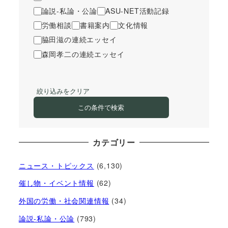
論説-私論・公論
ASU-NET活動記録
労働相談
書籍案内
文化情報
脇田滋の連続エッセイ
森岡孝二の連続エッセイ
絞り込みをクリア
この条件で検索
カテゴリー
ニュース・トピックス
(6,130)
催し物・イベント情報
(62)
外国の労働・社会関連情報
(34)
論説-私論・公論
(793)