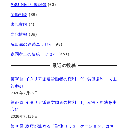
ASU-NET活動記録
(63)
労働相談
(38)
書籍案内
(4)
文化情報
(36)
脇田滋の連続エッセイ
(98)
森岡孝二の連続エッセイ
(351)
最近の投稿
第98回 イタリア派遣労働者の権利（2）労働協約・民主
的参加
2026年7月25日
第97回 イタリア派遣労働者の権利（1）立法・司法を中
心に
2026年7月25日
第96回 政府が進める「労使コミュニケーション」は何