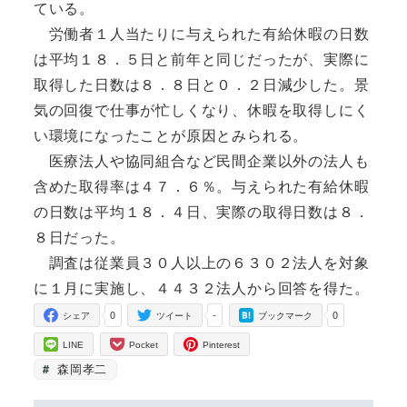
ている。
労働者１人当たりに与えられた有給休暇の日数
は平均１８．５日と前年と同じだったが、実際に
取得した日数は８．８日と０．２日減少した。景
気の回復で仕事が忙しくなり、休暇を取得しにく
い環境になったことが原因とみられる。
医療法人や協同組合など民間企業以外の法人も
含めた取得率は４７．６％。与えられた有給休暇
の日数は平均１８．４日、実際の取得日数は８．
８日だった。
調査は従業員３０人以上の６３０２法人を対象
に１月に実施し、４４３２法人から回答を得た。
0
-
0
シェア
ツイート
ブックマーク
LINE
Pocket
Pinterest
森岡孝二