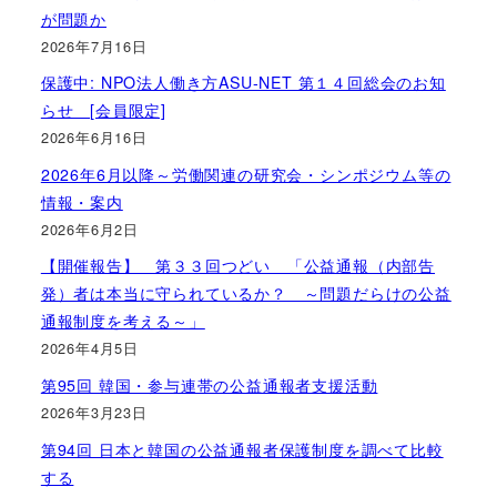
が問題か
2026年7月16日
保護中: NPO法人働き方ASU-NET 第１４回総会のお知
らせ [会員限定]
2026年6月16日
2026年6月以降～労働関連の研究会・シンポジウム等の
情報・案内
2026年6月2日
【開催報告】 第３３回つどい 「公益通報（内部告
発）者は本当に守られているか？ ～問題だらけの公益
通報制度を考える～」
2026年4月5日
第95回 韓国・参与連帯の公益通報者支援活動
2026年3月23日
第94回 日本と韓国の公益通報者保護制度を調べて比較
する