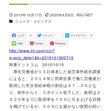
2015年10月17日
2025年8月9日
ASU-NET
投稿日
更新日
著
カテゴリー
ニュース・トピックス
者
0
-
0
シェア
ツイート
ブックマーク
LINE
Pocket
Pinterest
http://www.jiji.com/jc/c?
g=eco_date1&k=2015101500715
時事ドットコム 2015/10/15
厚生労働省が１５日発表した就労条件総合調査
によると、２０１４年に民間企業で働く労働者が
取得した年次有給休暇の割合は４７．３％とな
り、前年から１．５ポイント低下した。政府は２
０２０年までに取得率を７０％に引き上げる目標
を掲げているが、５０％にも届かない状態が続い