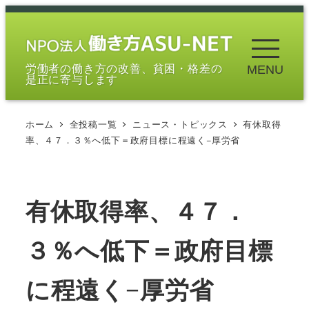
メ
イ
ン
労働者の働き方の改善、貧困・格差の
MENU
コ
是正に寄与します
ン
テ
ホーム
全投稿一覧
ニュース・トピックス
有休取得
ン
率、４７．３％へ低下＝政府目標に程遠く−厚労省
ツ
へ
移
有休取得率、４７．
動
３％へ低下＝政府目標
に程遠く−厚労省