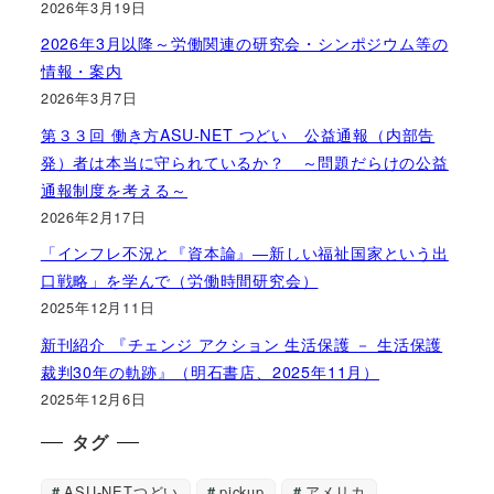
2026年3月19日
2026年3月以降～労働関連の研究会・シンポジウム等の
情報・案内
2026年3月7日
第３３回 働き方ASU-NET つどい 公益通報（内部告
発）者は本当に守られているか？ ～問題だらけの公益
通報制度を考える～
2026年2月17日
「インフレ不況と『資本論』―新しい福祉国家という出
口戦略」を学んで（労働時間研究会）
2025年12月11日
新刊紹介 『チェンジ アクション 生活保護 － 生活保護
裁判30年の軌跡』（明石書店、2025年11月）
2025年12月6日
タグ
ASU-NETつどい
pickup
アメリカ