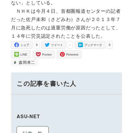
ない」としている。
ＮＨＫは今月４日、首都圏報道センターの記者
だった佐戸未和（さどみわ）さんが２０１３年７
月に急死したのは過重労働が原因だったとして、
１４年に労災認定されたことを公表した。
0
-
0
シェア
ツイート
ブックマーク
LINE
Pocket
Pinterest
森岡孝二
この記事を書いた人
ASU-NET