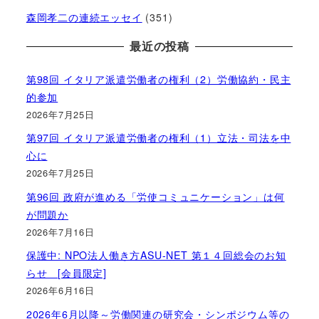
森岡孝二の連続エッセイ
(351)
最近の投稿
第98回 イタリア派遣労働者の権利（2）労働協約・民主
的参加
2026年7月25日
第97回 イタリア派遣労働者の権利（1）立法・司法を中
心に
2026年7月25日
第96回 政府が進める「労使コミュニケーション」は何
が問題か
2026年7月16日
保護中: NPO法人働き方ASU-NET 第１４回総会のお知
らせ [会員限定]
2026年6月16日
2026年6月以降～労働関連の研究会・シンポジウム等の