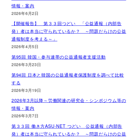
情報・案内
2026年6月2日
【開催報告】 第３３回つどい 「公益通報（内部告
発）者は本当に守られているか？ ～問題だらけの公益
通報制度を考える～」
2026年4月5日
第95回 韓国・参与連帯の公益通報者支援活動
2026年3月23日
第94回 日本と韓国の公益通報者保護制度を調べて比較
する
2026年3月19日
2026年3月以降～労働関連の研究会・シンポジウム等の
情報・案内
2026年3月7日
第３３回 働き方ASU-NET つどい 公益通報（内部告
発）者は本当に守られているか？ ～問題だらけの公益