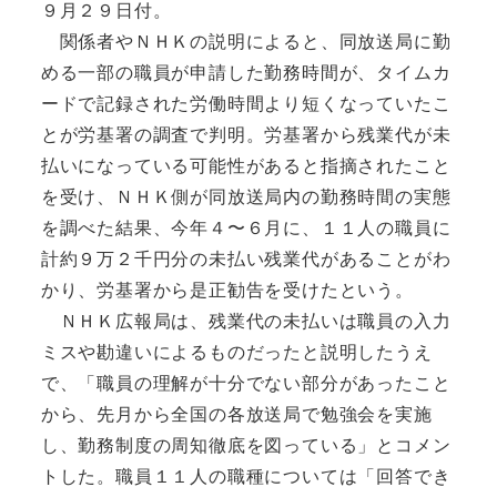
９月２９日付。
関係者やＮＨＫの説明によると、同放送局に勤
める一部の職員が申請した勤務時間が、タイムカ
ードで記録された労働時間より短くなっていたこ
とが労基署の調査で判明。労基署から残業代が未
払いになっている可能性があると指摘されたこと
を受け、ＮＨＫ側が同放送局内の勤務時間の実態
を調べた結果、今年４〜６月に、１１人の職員に
計約９万２千円分の未払い残業代があることがわ
かり、労基署から是正勧告を受けたという。
ＮＨＫ広報局は、残業代の未払いは職員の入力
ミスや勘違いによるものだったと説明したうえ
で、「職員の理解が十分でない部分があったこと
から、先月から全国の各放送局で勉強会を実施
し、勤務制度の周知徹底を図っている」とコメン
トした。職員１１人の職種については「回答でき