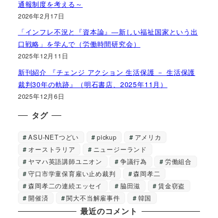
通報制度を考える～
2026年2月17日
「インフレ不況と『資本論』―新しい福祉国家という出
口戦略」を学んで（労働時間研究会）
2025年12月11日
新刊紹介 『チェンジ アクション 生活保護 － 生活保護
裁判30年の軌跡』（明石書店、2025年11月）
2025年12月6日
タグ
ASU-NETつどい
pickup
アメリカ
オーストラリア
ニュージーランド
ヤマハ英語講師ユニオン
争議行為
労働組合
守口市学童保育雇い止め裁判
森岡孝二
森岡孝二の連続エッセイ
脇田滋
賃金窃盗
開催済
関大不当解雇事件
韓国
最近のコメント