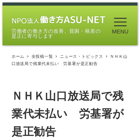
メ
イ
ン
労働者の働き方の改善、貧困・格差の
MENU
コ
是正に寄与します
ン
テ
ホーム
全投稿一覧
ニュース・トピックス
ＮＨＫ山
ン
口放送局で残業代未払い 労基署が是正勧告
ツ
へ
移
ＮＨＫ山口放送局で残
動
業代未払い 労基署が
是正勧告