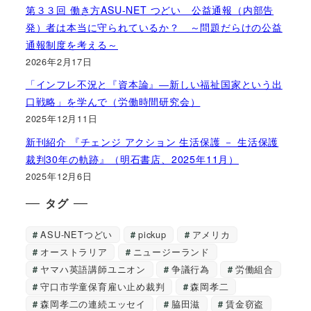
第３３回 働き方ASU-NET つどい 公益通報（内部告
発）者は本当に守られているか？ ～問題だらけの公益
通報制度を考える～
2026年2月17日
「インフレ不況と『資本論』―新しい福祉国家という出
口戦略」を学んで（労働時間研究会）
2025年12月11日
新刊紹介 『チェンジ アクション 生活保護 － 生活保護
裁判30年の軌跡』（明石書店、2025年11月）
2025年12月6日
タグ
ASU-NETつどい
pickup
アメリカ
オーストラリア
ニュージーランド
ヤマハ英語講師ユニオン
争議行為
労働組合
守口市学童保育雇い止め裁判
森岡孝二
森岡孝二の連続エッセイ
脇田滋
賃金窃盗