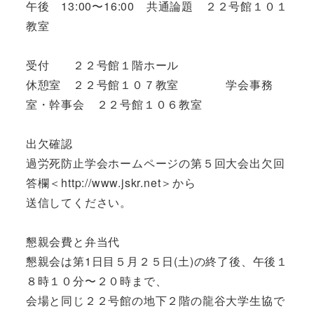
午後 13:00〜16:00 共通論題 ２２号館１０１
教室
受付 ２２号館１階ホール
休憩室 ２２号館１０７教室 学会事務
室・幹事会 ２２号館１０６教室
出欠確認
過労死防止学会ホームページの第５回大会出欠回
答欄＜http://www.jskr.net＞から
送信してください。
懇親会費と弁当代
懇親会は第1日目５月２５日(土)の終了後、午後１
８時１０分〜２０時まで、
会場と同じ２２号館の地下２階の龍谷大学生協で