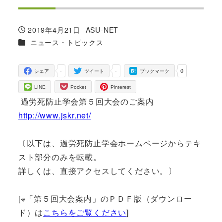
2019年4月21日
ASU-NET
投稿日
著
カテゴリー
ニュース・トピックス
者
-
-
0
シェア
ツイート
ブックマーク
LINE
Pocket
Pinterest
過労死防止学会第５回大会のご案内
http://www.jskr.net/
〔以下は、過労死防止学会ホームページからテキ
スト部分のみを転載。
詳しくは、直接アクセスしてください。〕
[※「第５回大会案内」のＰＤＦ版（ダウンロー
ド）は
こちらをご覧ください
]