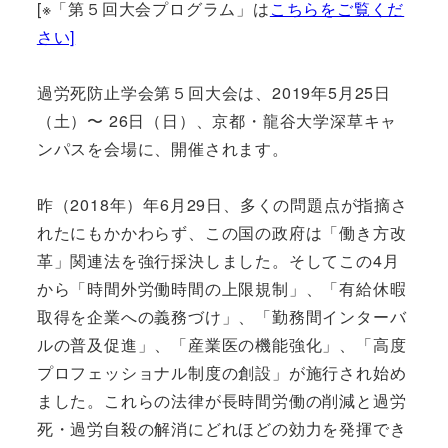
[※「第５回大会プログラム」は
こちらをご覧くだ
さい]
過労死防止学会第５回大会は、2019年5月25日
（土）〜 26日（日）、京都・龍谷大学深草キャ
ンパスを会場に、開催されます。
昨（2018年）年6月29日、多くの問題点が指摘さ
れたにもかかわらず、この国の政府は「働き方改
革」関連法を強行採決しました。そしてこの4月
から「時間外労働時間の上限規制」、「有給休暇
取得を企業への義務づけ」、「勤務間インターバ
ルの普及促進」、「産業医の機能強化」、「高度
プロフェッショナル制度の創設」が施行され始め
ました。これらの法律が長時間労働の削減と過労
死・過労自殺の解消にどれほどの効力を発揮でき