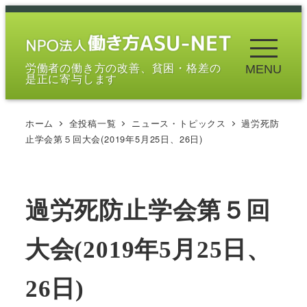
メ
イ
ン
労働者の働き方の改善、貧困・格差の
MENU
コ
是正に寄与します
ン
テ
ホーム
全投稿一覧
ニュース・トピックス
過労死防
ン
止学会第５回大会(2019年5月25日、26日)
ツ
へ
移
過労死防止学会第５回
動
大会(2019年5月25日、
26日)