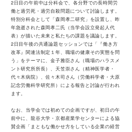
2日目の午前中は分科会で、各分野での長時間労
働と過労死・過労自殺問題について討論します。
特別分科会として「森岡孝二研究」を設置し、昨
年急逝された森岡孝二氏（当学会設立発起人代
表）が描いた未来と私たちの課題を議論します。
2日目午後の共通論題セッションでは「『働き方
改革』関連法制定１年、職場の健康その実態を問
う」をテーマに、金子雅臣さん（職場のハラスメ
ント研究所所長）、天笠崇さん（精神医学者・
代々木病院）、佐々木司さん（労働科学者・大原
記念労働科学研究所）による報告と討論が行われ
ます。
なお、当学会では初めての企画ですが、初日の午
前中に、龍谷大学・京都産業学センターによる協
賛企画「まともな働かせ方をしている企業の経営