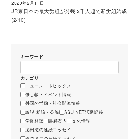
2020年2月11日
投稿日
JR東日本の最大労組が分裂 2千人超で新労組結成
(2/10)
キーワード
カテゴリー
ニュース・トピックス
催し物・イベント情報
外国の労働・社会関連情報
論説-私論・公論
ASU-NET活動記録
労働相談
書籍案内
文化情報
脇田滋の連続エッセイ
森岡孝二の連続エッセイ