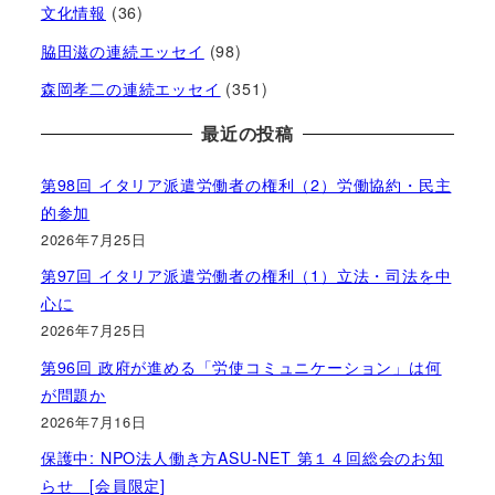
文化情報
(36)
脇田滋の連続エッセイ
(98)
森岡孝二の連続エッセイ
(351)
最近の投稿
第98回 イタリア派遣労働者の権利（2）労働協約・民主
的参加
2026年7月25日
第97回 イタリア派遣労働者の権利（1）立法・司法を中
心に
2026年7月25日
第96回 政府が進める「労使コミュニケーション」は何
が問題か
2026年7月16日
保護中: NPO法人働き方ASU-NET 第１４回総会のお知
らせ [会員限定]