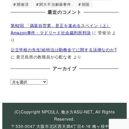
開催済
関大不当解雇事件
韓国
最近のコメント
第82回 「偽装自営業」是正を進めるスペイン（上）
Amazon事件・マドリード社会裁判所判決
に
菅俊治
よ
り
公立学校の先生!給特法は勤務全てに関する法律なのか?
に
鹿児島県の教職員が心配な者
より
アーカイブ
ア
ー
カ
イ
ブ
(C)Copyright NPO法人 働き方ASU-NET, All Rights
Reserved.
〒530-0047 大阪市北区西天満4丁目4-18 梅ヶ枝中央ビ