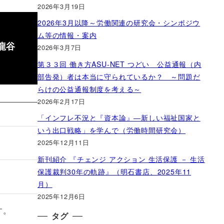
2026年3月19日
2026年3月以降～労働関連の研究会・シンポジウ
ム等の情報・案内
龍谷
2026年3月7日
第３３回 働き方ASU-NET つどい 公益通報（内
部告発）者は本当に守られているか？ ～問題だ
らけの公益通報制度を考える～
2026年2月17日
「インフレ不況と『資本論』―新しい福祉国家と
いう出口戦略」を学んで（労働時間研究会）
2025年12月11日
新刊紹介 『チェンジ アクション 生活保護 － 生活
保護裁判30年の軌跡』（明石書店、2025年11
月）
2025年12月6日
す。
タグ