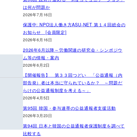
は何が問題か
2026年7月16日
保護中: NPO法人働き方ASU-NET 第１４回総会の
お知らせ [会員限定]
2026年6月16日
2026年6月以降～労働関連の研究会・シンポジウ
ム等の情報・案内
2026年6月2日
【開催報告】 第３３回つどい 「公益通報（内
部告発）者は本当に守られているか？ ～問題だ
らけの公益通報制度を考える～」
2026年4月5日
第95回 韓国・参与連帯の公益通報者支援活動
2026年3月23日
第94回 日本と韓国の公益通報者保護制度を調べて
比較する