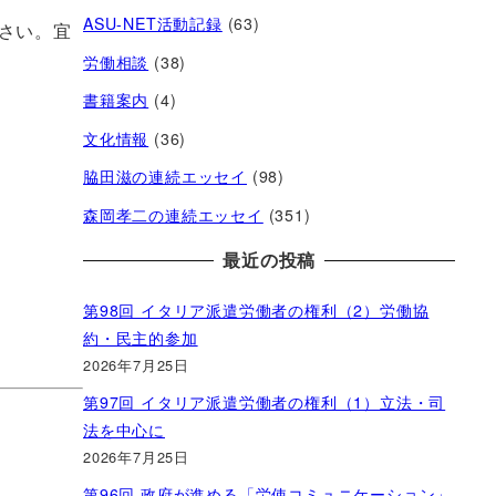
ASU-NET活動記録
(63)
さい。宜
労働相談
(38)
書籍案内
(4)
文化情報
(36)
脇田滋の連続エッセイ
(98)
森岡孝二の連続エッセイ
(351)
最近の投稿
第98回 イタリア派遣労働者の権利（2）労働協
約・民主的参加
2026年7月25日
第97回 イタリア派遣労働者の権利（1）立法・司
法を中心に
2026年7月25日
第96回 政府が進める「労使コミュニケーション」