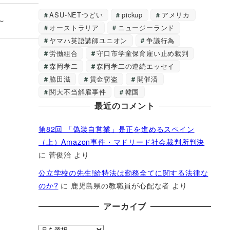
ASU-NETつどい
pickup
アメリカ
～
オーストラリア
ニュージーランド
ヤマハ英語講師ユニオン
争議行為
労働組合
守口市学童保育雇い止め裁判
森岡孝二
森岡孝二の連続エッセイ
脇田滋
賃金窃盗
開催済
関大不当解雇事件
韓国
最近のコメント
第82回 「偽装自営業」是正を進めるスペイン
（上）Amazon事件・マドリード社会裁判所判決
に
菅俊治
より
公立学校の先生!給特法は勤務全てに関する法律な
のか?
に
鹿児島県の教職員が心配な者
より
アーカイブ
ア