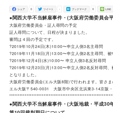
者
0
-
0
シェア
ツイート
ブックマーク
LINE
●関西大学不当解雇事件・(大阪府労働委員会平成3
大阪府労働委員会・証人尋問の予定
証人尋問について、日程が決まりました。
審問は４回の予定です。
?2019年10月24日(木)10:00〜申立人側3名主尋問
?2019年11月18日(月)13:00〜申立人側2名主尋問
?2019年12月4日(水)10:00〜 申立人側3名反対尋問
?2019年12月23日(月)13:00〜申立人側2名反対尋
となりました。
大阪府労働委員会(エル大阪8階)で行われます。皆さ
エル大阪〒540-0031 大阪市中央区北浜東3-14京阪・
************************************************************
●関西大学不当解雇事件・(大阪地裁・平成30年
第10回裁判期日について