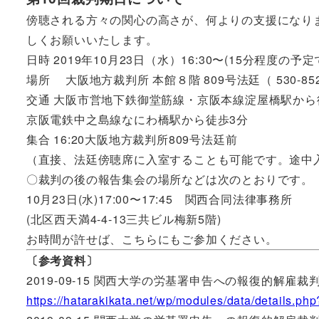
傍聴される方々の関心の高さが、何よりの支援になり
しくお願いいたします。
日時 2019年10月23日（水）16:30〜(15分程度の予定
場所 大阪地方裁判所 本館８階 809号法廷（ 530-852
交通 大阪市営地下鉄御堂筋線・京阪本線淀屋橋駅から
京阪電鉄中之島線なにわ橋駅から徒歩3分
集合 16:20大阪地方裁判所809号法廷前
（直接、法廷傍聴席に入室することも可能です。途中
〇裁判の後の報告集会の場所などは次のとおりです。
10月23日(水)17:00〜17:45 関西合同法律事務所
(北区西天満4-4-13三共ビル梅新5階)
お時間が許せば、こちらにもご参加ください。
〔参考資料〕
2019-09-15 関西大学の労基署申告への報復的解雇
https://hatarakikata.net/wp/modules/data/details.ph