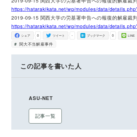
2019-09-15 関西大学の労基署申告への報復的解雇
https://hatarakikata.net/wp/modules/data/details.ph
2019-09-15 関西大学の労基署申告への報復的解雇
https://hatarakikata.net/wp/modules/data/details.ph
0
-
0
シェア
ツイート
ブックマーク
LINE
関大不当解雇事件
この記事を書いた人
ASU-NET
記事一覧