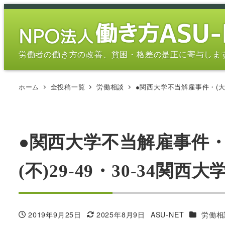
メ
イ
ン
コ
労働者の働き方の改善、貧困・格差の是正に寄与しま
ン
テ
ホーム
全投稿一覧
労働相談
●関西大学不当解雇事件・(大阪
ン
ツ
へ
移
●関西大学不当解雇事件・
動
(不)29-49・30-34
カテゴリ
2019年9月25日
2025年8月9日
ASU-NET
労働相
投稿日
更新日
著