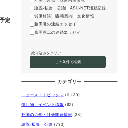
論説-私論・公論
ASU-NET活動記録
労働相談
書籍案内
文化情報
る予定
脇田滋の連続エッセイ
森岡孝二の連続エッセイ
絞り込みをクリア
この条件で検索
カテゴリー
ニュース・トピックス
(6,130)
催し物・イベント情報
(62)
外国の労働・社会関連情報
(34)
論説-私論・公論
(793)