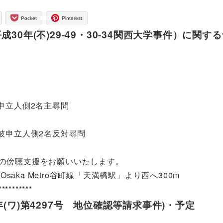
Pocket
Pinterest
0年(不)29-49・30-34関西大学事件）に関す
、被申立人側2名主尋問
問、被申立人側2名反対尋問
まの傍聴支援をお願いいたします。
Osaka Metro谷町線「天満橋駅」より西へ300m
**********
(ワ)第4297号 地位確認等請求事件)・予定