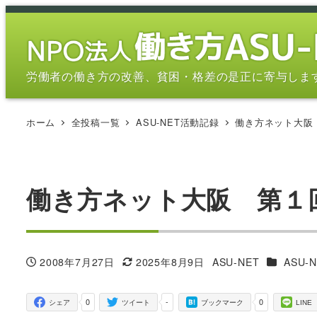
メ
イ
ン
コ
労働者の働き方の改善、貧困・格差の是正に寄与しま
ン
テ
ホーム
全投稿一覧
ASU-NET活動記録
働き方ネット大阪 
ン
ツ
へ
移
働き方ネット大阪 第１回集
動
カテゴリ
2008年7月27日
2025年8月9日
ASU-NET
ASU-
投稿日
更新日
著
者
0
-
0
シェア
ツイート
ブックマーク
LINE