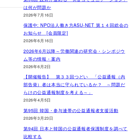
は何が問題か
2026年7月16日
保護中: NPO法人働き方ASU-NET 第１４回総会の
お知らせ [会員限定]
2026年6月16日
2026年6月以降～労働関連の研究会・シンポジウ
ム等の情報・案内
2026年6月2日
【開催報告】 第３３回つどい 「公益通報（内
部告発）者は本当に守られているか？ ～問題だ
らけの公益通報制度を考える～」
2026年4月5日
第95回 韓国・参与連帯の公益通報者支援活動
2026年3月23日
第94回 日本と韓国の公益通報者保護制度を調べて
比較する