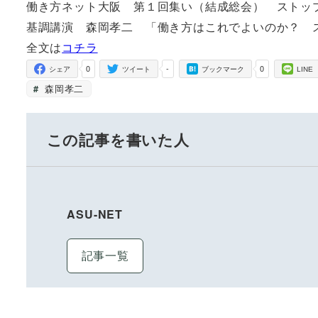
働き方ネット大阪 第１回集い（結成総会） ストッ
基調講演 森岡孝二 「働き方はこれでよいのか？ 
全文は
コチラ
0
-
0
シェア
ツイート
ブックマーク
LINE
森岡孝二
この記事を書いた人
ASU-NET
記事一覧