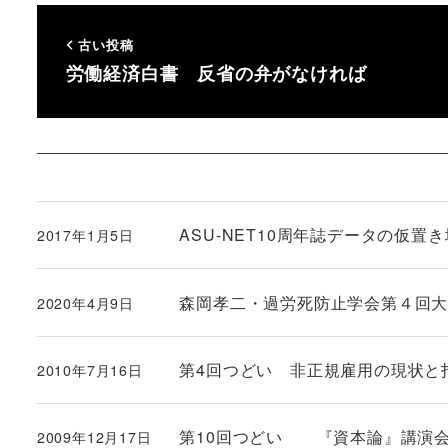
古い投稿
労働経済白書 反省の弁がなければ
ASU-NET10周年誌データの仮置き
2017年1月5日
投稿日
森岡孝二・過労死防止学会第４回大会発言
2020年4月9日
投稿日
第4回つどい 非正規雇用の現状と
2010年7月16日
投稿日
第10回つどい 『資本論』講演
2009年12月17日