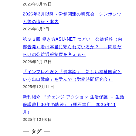
2026年3月19日
2026年3月以降～労働関連の研究会・シンポジウ
ム等の情報・案内
2026年3月7日
第３３回 働き方ASU-NET つどい 公益通報（内
部告発）者は本当に守られているか？ ～問題だ
らけの公益通報制度を考える～
2026年2月17日
「インフレ不況と『資本論』―新しい福祉国家と
いう出口戦略」を学んで（労働時間研究会）
2025年12月11日
新刊紹介 『チェンジ アクション 生活保護 － 生活
保護裁判30年の軌跡』（明石書店、2025年11
月）
2025年12月6日
タグ