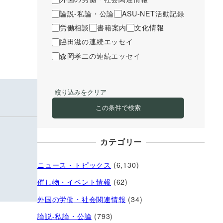
論説-私論・公論
ASU-NET活動記録
労働相談
書籍案内
文化情報
脇田滋の連続エッセイ
森岡孝二の連続エッセイ
絞り込みをクリア
この条件で検索
カテゴリー
ニュース・トピックス
(6,130)
催し物・イベント情報
(62)
外国の労働・社会関連情報
(34)
論説-私論・公論
(793)