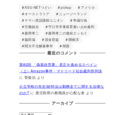
ASU-NETつどい
pickup
アメリカ
オーストラリア
ニュージーランド
ヤマハ英語講師ユニオン
争議行為
労働組合
守口市学童保育雇い止め裁判
森岡孝二
森岡孝二の連続エッセイ
脇田滋
賃金窃盗
開催済
関大不当解雇事件
韓国
最近のコメント
第82回 「偽装自営業」是正を進めるスペイン
（上）Amazon事件・マドリード社会裁判所判決
に
菅俊治
より
公立学校の先生!給特法は勤務全てに関する法律な
のか?
に
鹿児島県の教職員が心配な者
より
アーカイブ
ア