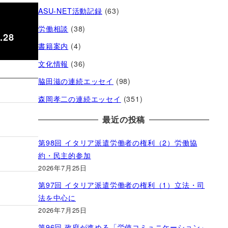
ASU-NET活動記録
(63)
労働相談
(38)
28
書籍案内
(4)
文化情報
(36)
脇田滋の連続エッセイ
(98)
森岡孝二の連続エッセイ
(351)
最近の投稿
第98回 イタリア派遣労働者の権利（2）労働協
約・民主的参加
2026年7月25日
第97回 イタリア派遣労働者の権利（1）立法・司
法を中心に
2026年7月25日
第96回 政府が進める「労使コミュニケーション」