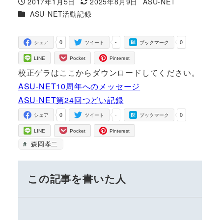
2017年1月5日
2025年8月9日
ASU-NET
投稿日
更新日
著
カテゴリー
ASU-NET活動記録
者
0
-
0
シェア
ツイート
ブックマーク
LINE
Pocket
Pinterest
校正ゲラはここからダウンロードしてください。
ASU-NET10周年へのメッセージ
ASU-NET第24回つどい記録
0
-
0
シェア
ツイート
ブックマーク
LINE
Pocket
Pinterest
森岡孝二
この記事を書いた人