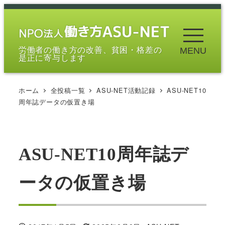
メ
イ
ン
労働者の働き方の改善、貧困・格差の
MENU
コ
是正に寄与します
ン
テ
ホーム
全投稿一覧
ASU-NET活動記録
ASU-NET10
ン
周年誌データの仮置き場
ツ
へ
移
ASU-NET10周年誌デ
動
ータの仮置き場