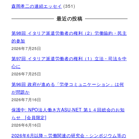
森岡孝二の連続エッセイ
(351)
最近の投稿
第98回 イタリア派遣労働者の権利（2）労働協約・民主
的参加
2026年7月25日
第97回 イタリア派遣労働者の権利（1）立法・司法を中
心に
2026年7月25日
第96回 政府が進める「労使コミュニケーション」は何
が問題か
2026年7月16日
保護中: NPO法人働き方ASU-NET 第１４回総会のお知
らせ [会員限定]
2026年6月16日
2026年6月以降～労働関連の研究会・シンポジウム等の