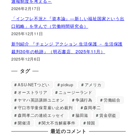
通報制度を考える～
2026年2月17日
「インフレ不況と『資本論』―新しい福祉国家という出
口戦略」を学んで（労働時間研究会）
2025年12月11日
新刊紹介 『チェンジ アクション 生活保護 － 生活保護
裁判30年の軌跡』（明石書店、2025年11月）
2025年12月6日
タグ
ASU-NETつどい
pickup
アメリカ
オーストラリア
ニュージーランド
ヤマハ英語講師ユニオン
争議行為
労働組合
守口市学童保育雇い止め裁判
森岡孝二
森岡孝二の連続エッセイ
脇田滋
賃金窃盗
開催済
関大不当解雇事件
韓国
最近のコメント