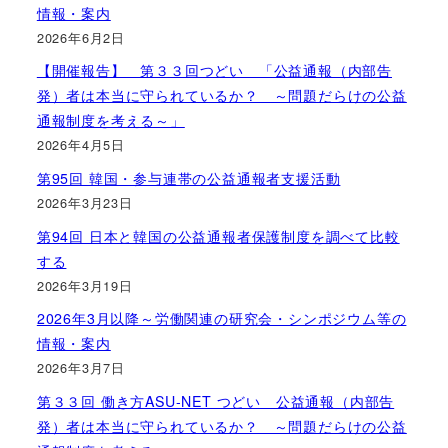
情報・案内
2026年6月2日
【開催報告】 第３３回つどい 「公益通報（内部告
発）者は本当に守られているか？ ～問題だらけの公益
通報制度を考える～」
2026年4月5日
第95回 韓国・参与連帯の公益通報者支援活動
2026年3月23日
第94回 日本と韓国の公益通報者保護制度を調べて比較
する
2026年3月19日
2026年3月以降～労働関連の研究会・シンポジウム等の
情報・案内
2026年3月7日
第３３回 働き方ASU-NET つどい 公益通報（内部告
発）者は本当に守られているか？ ～問題だらけの公益