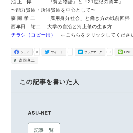
池 上 惇 『貧乏物語』と『21世紀の資本』
〜能力貧困・所得貧困を中心として〜
森 岡 孝 二 「雇用身分社会」と働き方の戦前回帰
西牟田 祐二 大学の自治と河上肇の生き方
チラシ（コピー用）
←こちらをクリックしてくださ
0
-
0
シェア
ツイート
ブックマーク
LINE
森岡孝二
この記事を書いた人
ASU-NET
記事一覧