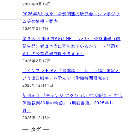
2026年3月19日
2026年3月以降～労働関連の研究会・シンポジウ
ム等の情報・案内
2026年3月7日
第３３回 働き方ASU-NET つどい 公益通報（内
部告発）者は本当に守られているか？ ～問題だ
らけの公益通報制度を考える～
2026年2月17日
「インフレ不況と『資本論』―新しい福祉国家と
いう出口戦略」を学んで（労働時間研究会）
2025年12月11日
新刊紹介 『チェンジ アクション 生活保護 － 生活
保護裁判30年の軌跡』（明石書店、2025年11
月）
2025年12月6日
タグ