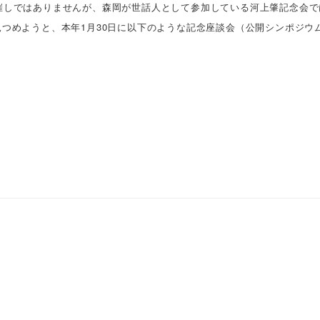
Tの催しではありませんが、森岡が世話人として参加している河上肇記念会
つめようと、本年1月30日に以下のような記念座談会（公開シンポジウ