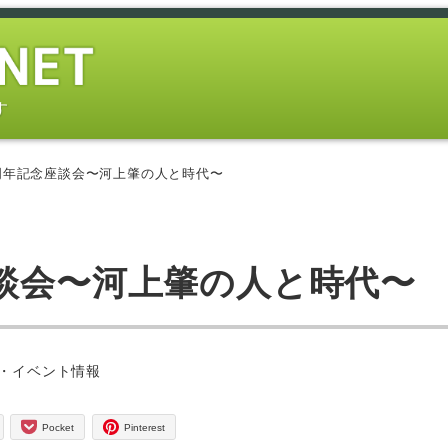
す
周年記念座談会〜河上肇の人と時代〜
座談会〜河上肇の人と時代〜
ー
・イベント情報
Pocket
Pinterest