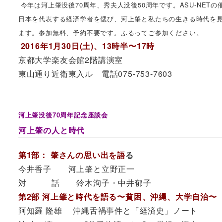
今年は河上肇没後70周年、秀夫人没後50周年です。ASU-NE
日本を代表する経済学者を偲び、河上肇と私たちの生きる時代を見
ます。参加無料、予約不要です。ふるってご参加ください。
2016年1月30日(土)、13時半〜17時
京都大学楽友会館2階講演室
東山通り近衛東入ル 電話075-753-7603
河上肇没後70周年記念座談会
河上肇の人と時代
第1部： 肇さんの思い出を語
る
今井香子 河上肇と立野正一
対 話 鈴木洵子・中井郁子
第2部 河上肇と時代を語る〜貧困、沖縄、大学自治〜
阿知羅 隆雄 沖縄舌禍事件と「経済史」ノート