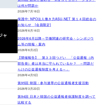
は何が問題か
2026年7月16日
保護中: NPO法人働き方ASU-NET 第１４回総会の
お知らせ [会員限定]
2026年6月16日
ジャ
2026年6月以降～労働関連の研究会・シンポジウ
ム等の情報・案内
2026年6月2日
【開催報告】 第３３回つどい 「公益通報（内
部告発）者は本当に守られているか？ ～問題だ
らけの公益通報制度を考える～」
2026年4月5日
第95回 韓国・参与連帯の公益通報者支援活動
2026年3月23日
第94回 日本と韓国の公益通報者保護制度を調べて
比較する