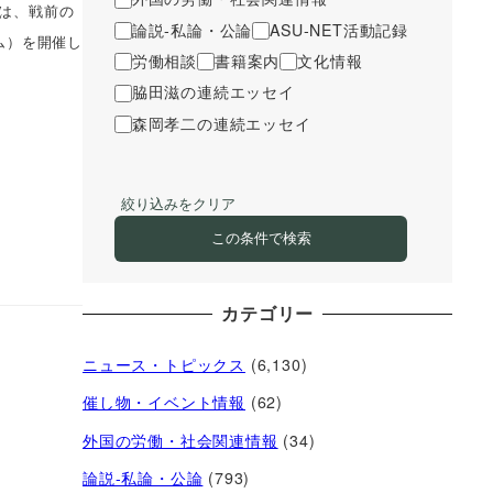
では、戦前の
論説-私論・公論
ASU-NET活動記録
ム）を開催し
労働相談
書籍案内
文化情報
脇田滋の連続エッセイ
森岡孝二の連続エッセイ
絞り込みをクリア
この条件で検索
カテゴリー
ニュース・トピックス
(6,130)
催し物・イベント情報
(62)
外国の労働・社会関連情報
(34)
論説-私論・公論
(793)