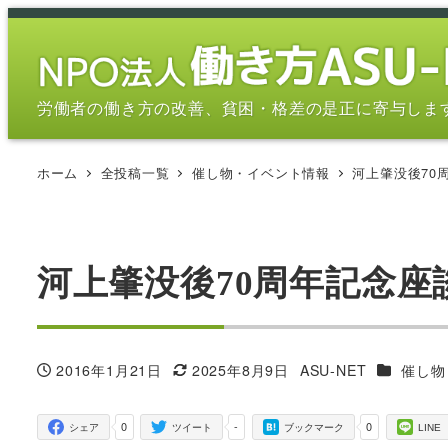
メ
イ
ン
コ
労働者の働き方の改善、貧困・格差の是正に寄与しま
ン
テ
ホーム
全投稿一覧
催し物・イベント情報
河上肇没後70
ン
ツ
へ
移
河上肇没後70周年記念
動
カテゴリ
2016年1月21日
2025年8月9日
ASU-NET
催し物
投稿日
更新日
著
者
0
-
0
シェア
ツイート
ブックマーク
LINE