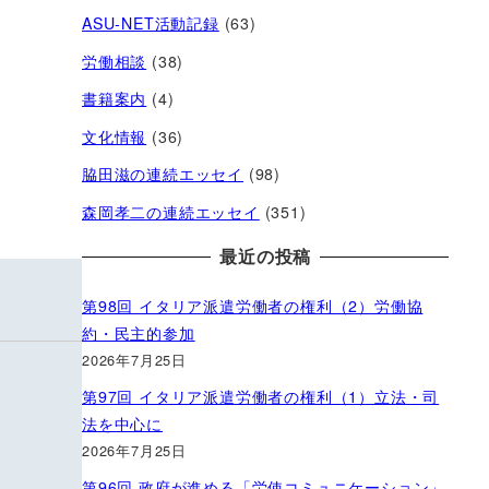
ASU-NET活動記録
(63)
労働相談
(38)
書籍案内
(4)
文化情報
(36)
脇田滋の連続エッセイ
(98)
森岡孝二の連続エッセイ
(351)
最近の投稿
第98回 イタリア派遣労働者の権利（2）労働協
約・民主的参加
2026年7月25日
第97回 イタリア派遣労働者の権利（1）立法・司
法を中心に
2026年7月25日
第96回 政府が進める「労使コミュニケーション」