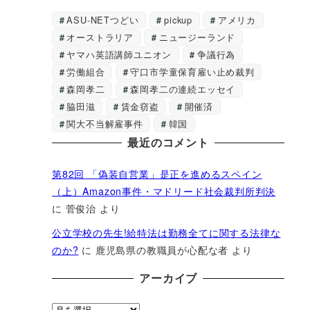
ASU-NETつどい
pickup
アメリカ
オーストラリア
ニュージーランド
ヤマハ英語講師ユニオン
争議行為
労働組合
守口市学童保育雇い止め裁判
森岡孝二
森岡孝二の連続エッセイ
脇田滋
賃金窃盗
開催済
関大不当解雇事件
韓国
最近のコメント
第82回 「偽装自営業」是正を進めるスペイン
（上）Amazon事件・マドリード社会裁判所判決
に
菅俊治
より
公立学校の先生!給特法は勤務全てに関する法律な
のか?
に
鹿児島県の教職員が心配な者
より
アーカイブ
ア