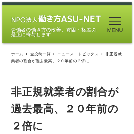
メ
イ
ン
労働者の働き方の改善、貧困・格差の
MENU
コ
是正に寄与します
ン
テ
ホーム
全投稿一覧
ニュース・トピックス
非正規就
ン
業者の割合が過去最高、２０年前の２倍に
ツ
へ
移
非正規就業者の割合が
動
過去最高、２０年前の
２倍に