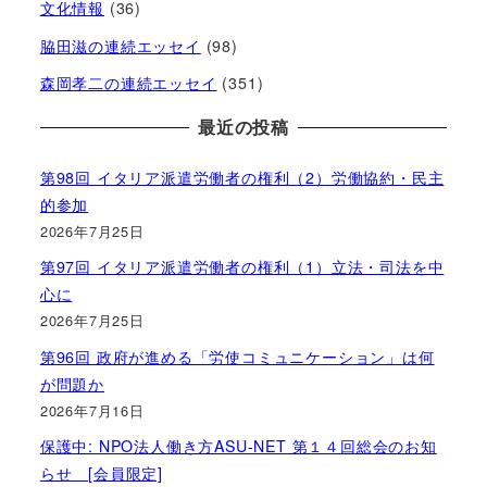
文化情報
(36)
脇田滋の連続エッセイ
(98)
森岡孝二の連続エッセイ
(351)
最近の投稿
第98回 イタリア派遣労働者の権利（2）労働協約・民主
的参加
2026年7月25日
第97回 イタリア派遣労働者の権利（1）立法・司法を中
心に
2026年7月25日
第96回 政府が進める「労使コミュニケーション」は何
が問題か
2026年7月16日
保護中: NPO法人働き方ASU-NET 第１４回総会のお知
らせ [会員限定]