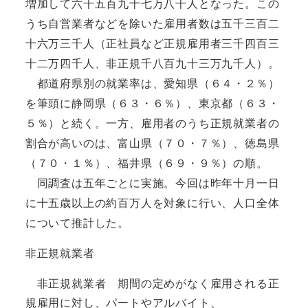
増加して六千五百九十七万八千人となった。この
うち自営業者などを除いた雇用者数は五千三百二
十六万三千人（正社員など正規雇用者三千四百三
十二万四千人、非正規千八百九十三万九千人）。
都道府県別の就業率は、愛知県（６４・２％）
を筆頭に静岡県（６３・６％）、東京都（６３・
５％）と続く。一方、雇用者のうち正規就業者の
割合が高いのは、富山県（７０・７％）、徳島県
（７０・１％）、福井県（６９・９％）の順。
同調査は五年ごとに実施。今回は昨年十月一日
に十五歳以上の約百万人を対象に行い、人口全体
について推計した。
非正規就業者
非正規就業者 期間の定めがなく雇用される正
規雇用に対し、パートやアルバイト、