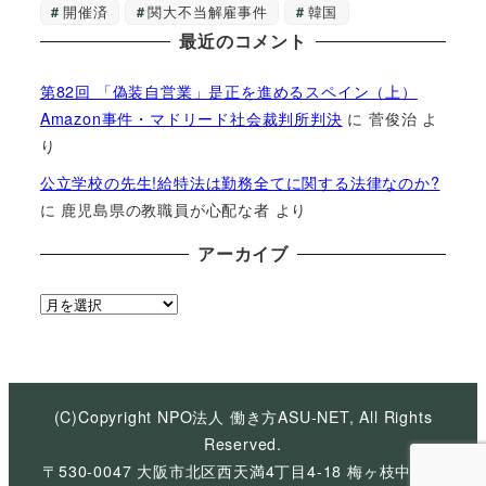
開催済
関大不当解雇事件
韓国
最近のコメント
第82回 「偽装自営業」是正を進めるスペイン（上）
Amazon事件・マドリード社会裁判所判決
に
菅俊治
よ
り
公立学校の先生!給特法は勤務全てに関する法律なのか?
に
鹿児島県の教職員が心配な者
より
アーカイブ
ア
ー
カ
イ
ブ
(C)Copyright NPO法人 働き方ASU-NET, All Rights
Reserved.
〒530-0047 大阪市北区西天満4丁目4-18 梅ヶ枝中央ビ