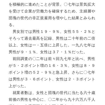
を積極的に進めたことが背景。〇七年は景気拡大
を受けて企業が労働力を確保するため、主婦層や
団塊の世代の非正規雇用を増やした結果とみられ
る。
男女別では男性１９・９％、女性５５・２％と
そろって過去最高を記録、男性は二十年前の二倍
以上、女性は一・五倍に上昇した。一九八七年は
男性が９・１％、女性は３７・１％だった。
前回調査の〇二年は前々回九七年と比べ、男性
が５・２ポイント増の１６・３％、女性は８・９
ポイント増の５２・９％と急上昇。さらに〇七年
は男性が３・６ポイント、女性は２・３ポイント
上がった。
就業者数は、女性と団塊の世代に当たる六十歳
前後の男性を中心に、〇二年から九十六万八千人