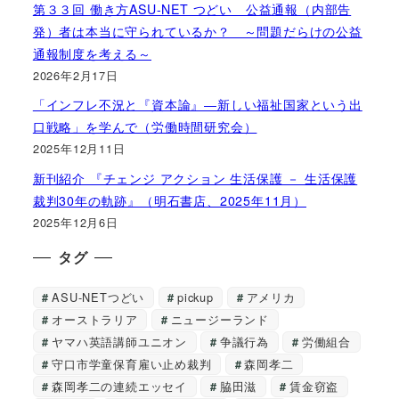
第３３回 働き方ASU-NET つどい 公益通報（内部告
発）者は本当に守られているか？ ～問題だらけの公益
通報制度を考える～
2026年2月17日
「インフレ不況と『資本論』―新しい福祉国家という出
口戦略」を学んで（労働時間研究会）
2025年12月11日
新刊紹介 『チェンジ アクション 生活保護 － 生活保護
裁判30年の軌跡』（明石書店、2025年11月）
2025年12月6日
タグ
ASU-NETつどい
pickup
アメリカ
オーストラリア
ニュージーランド
ヤマハ英語講師ユニオン
争議行為
労働組合
守口市学童保育雇い止め裁判
森岡孝二
森岡孝二の連続エッセイ
脇田滋
賃金窃盗