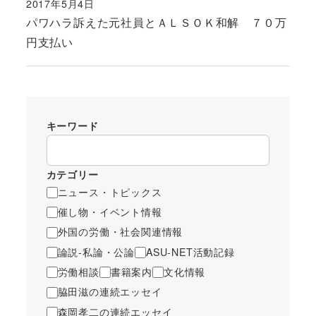
2017年5月4日
投稿日
パワハラ訴えた元社員とＡＬＳＯＫ和解 ７０万
円支払い
キーワード
カテゴリー
ニュース・トピックス
催し物・イベント情報
外国の労働・社会関連情報
論説-私論・公論
ASU-NET活動記録
労働相談
書籍案内
文化情報
脇田滋の連続エッセイ
森岡孝二の連続エッセイ