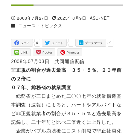
2008年7月27日
2025年8月9日
ASU-NET
投稿日
更新日
著
カテゴリー
ニュース・トピックス
者
0
-
0
シェア
ツイート
ブックマーク
LINE
Pocket
Pinterest
2008年07月03日 共同通信配信
非正規の割合が過去最高 ３５・５％、２０年前
の２倍に
０７年、総務省の就業調査
総務省が三日まとめた二〇〇七年の就業構造基
本調査（速報）によると、パートやアルバイトな
ど非正規就業者の割合が３５・５％と過去最高を
記録し、二十年前と比べ二倍近くに上昇した。
企業がバブル崩壊後にコスト削減で非正社員化