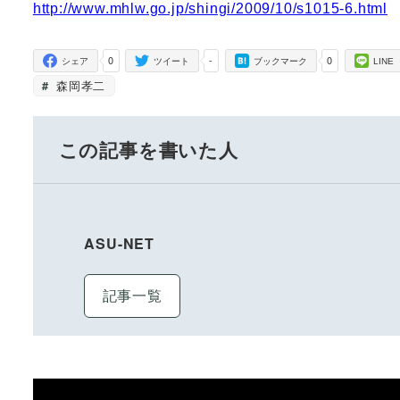
http://www.mhlw.go.jp/shingi/2009/10/s1015-6.html
0
-
0
シェア
ツイート
ブックマーク
LINE
森岡孝二
この記事を書いた人
ASU-NET
記事一覧