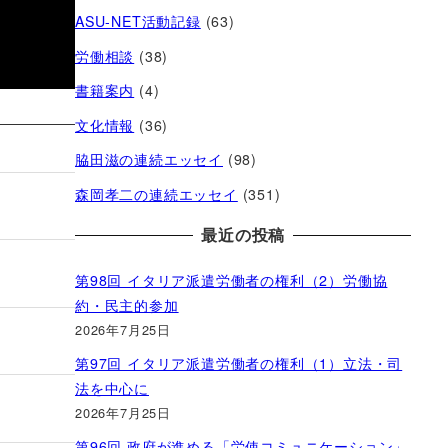
ASU-NET活動記録
(63)
労働相談
(38)
書籍案内
(4)
文化情報
(36)
脇田滋の連続エッセイ
(98)
森岡孝二の連続エッセイ
(351)
最近の投稿
第98回 イタリア派遣労働者の権利（2）労働協
約・民主的参加
2026年7月25日
第97回 イタリア派遣労働者の権利（1）立法・司
法を中心に
2026年7月25日
第96回 政府が進める「労使コミュニケーション」