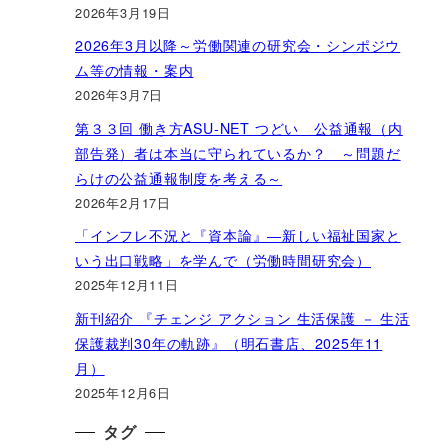
2026年3月19日
2026年3月以降～労働関連の研究会・シンポジウ
ム等の情報・案内
2026年3月7日
第３３回 働き方ASU-NET つどい 公益通報（内
部告発）者は本当に守られているか？ ～問題だ
らけの公益通報制度を考える～
2026年2月17日
「インフレ不況と『資本論』―新しい福祉国家と
いう出口戦略」を学んで（労働時間研究会）
2025年12月11日
新刊紹介 『チェンジ アクション 生活保護 － 生活
保護裁判30年の軌跡』（明石書店、2025年11
月）
2025年12月6日
タグ