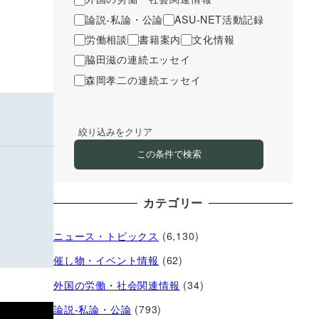
論説-私論・公論
ASU-NET活動記録
労働相談
書籍案内
文化情報
脇田滋の連続エッセイ
森岡孝二の連続エッセイ
絞り込みをクリア
この条件で検索
カテゴリー
ニュース・トピックス
(6,130)
催し物・イベント情報
(62)
外国の労働・社会関連情報
(34)
論説-私論・公論
(793)