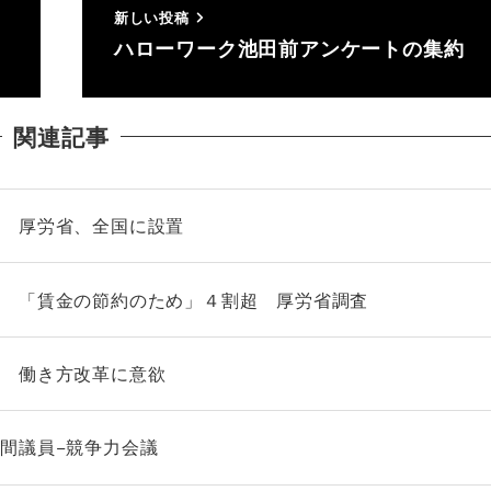
新しい投稿
ハローワーク池田前アンケートの集約
関連記事
」 厚労省、全国に設置
％ 「賃金の節約のため」４割超 厚労省調査
」 働き方改革に意欲
間議員−競争力会議