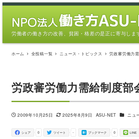
メ
イ
ン
コ
労働者の働き方の改善、貧困・格差の是正に寄与しま
ン
テ
ホーム
全投稿一覧
ニュース・トピックス
労政審労働力
ン
ツ
へ
移
労政審労働力需給制度部
動
カテゴリ
2009年10月25日
2025年8月9日
ASU-NET
ニュ
投稿日
更新日
著
者
0
-
0
シェア
ツイート
ブックマーク
LINE