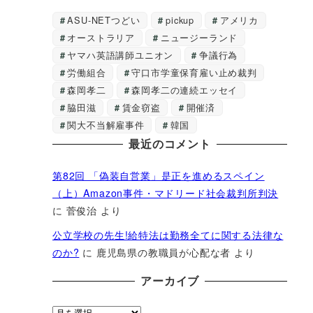
ASU-NETつどい
pickup
アメリカ
オーストラリア
ニュージーランド
ヤマハ英語講師ユニオン
争議行為
労働組合
守口市学童保育雇い止め裁判
森岡孝二
森岡孝二の連続エッセイ
脇田滋
賃金窃盗
開催済
関大不当解雇事件
韓国
最近のコメント
第82回 「偽装自営業」是正を進めるスペイン
（上）Amazon事件・マドリード社会裁判所判決
に
菅俊治
より
公立学校の先生!給特法は勤務全てに関する法律な
のか?
に
鹿児島県の教職員が心配な者
より
アーカイブ
ア