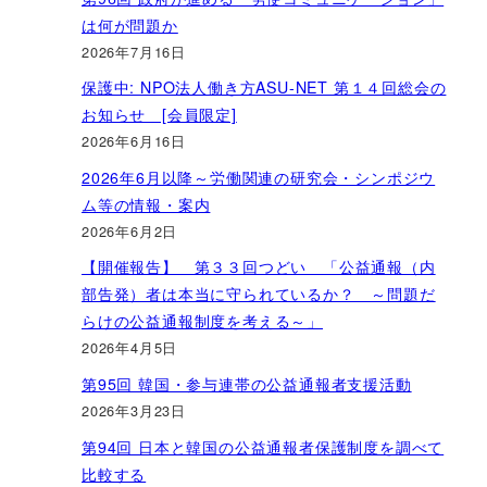
は何が問題か
2026年7月16日
保護中: NPO法人働き方ASU-NET 第１４回総会の
お知らせ [会員限定]
2026年6月16日
2026年6月以降～労働関連の研究会・シンポジウ
ム等の情報・案内
2026年6月2日
【開催報告】 第３３回つどい 「公益通報（内
部告発）者は本当に守られているか？ ～問題だ
らけの公益通報制度を考える～」
2026年4月5日
第95回 韓国・参与連帯の公益通報者支援活動
2026年3月23日
第94回 日本と韓国の公益通報者保護制度を調べて
比較する