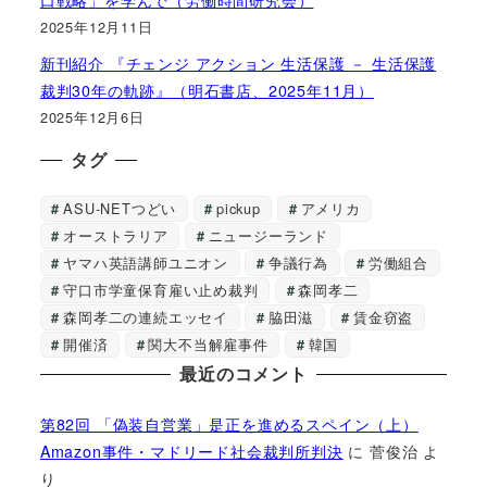
口戦略」を学んで（労働時間研究会）
2025年12月11日
新刊紹介 『チェンジ アクション 生活保護 － 生活保護
裁判30年の軌跡』（明石書店、2025年11月）
2025年12月6日
タグ
ASU-NETつどい
pickup
アメリカ
オーストラリア
ニュージーランド
ヤマハ英語講師ユニオン
争議行為
労働組合
守口市学童保育雇い止め裁判
森岡孝二
森岡孝二の連続エッセイ
脇田滋
賃金窃盗
開催済
関大不当解雇事件
韓国
最近のコメント
第82回 「偽装自営業」是正を進めるスペイン（上）
Amazon事件・マドリード社会裁判所判決
に
菅俊治
よ
り