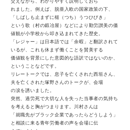
交えながら、わかりやすく説明しておら
れました。例えば、脱亜入欧の国家政策の下、
「しばしも止まずに槌（つち）うつひびき」
という歌（村の鍛冶屋）などにより勤労讃美の価
値観が小学校から叩き込まれてきた歴史。
「レジャー」は日本語では「余暇」と翻訳されて
いるが、これも休まず働くことを賛美する
価値観を背景にした意図的な語訳ではないのか、
ということなどです。
リレートークでは、息子を亡くされた西垣さん、
夫を亡くされた塚野さんのトークが、会場
の涙を誘いました。
突然、過労死で大切な人を失った当事者の気持ち
を考えると胸がつまります。川村さんは
「就職先がブラック企業であったらどうしよう」
と相談に来る青年労働者の声を会場に伝