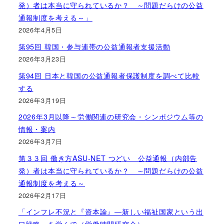
発）者は本当に守られているか？ ～問題だらけの公益
通報制度を考える～」
2026年4月5日
第95回 韓国・参与連帯の公益通報者支援活動
2026年3月23日
第94回 日本と韓国の公益通報者保護制度を調べて比較
する
2026年3月19日
2026年3月以降～労働関連の研究会・シンポジウム等の
情報・案内
2026年3月7日
第３３回 働き方ASU-NET つどい 公益通報（内部告
発）者は本当に守られているか？ ～問題だらけの公益
通報制度を考える～
2026年2月17日
「インフレ不況と『資本論』―新しい福祉国家という出