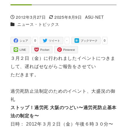
2012年3月27日
2025年8月9日
ASU-NET
投稿日
更新日
著
カテゴリー
ニュース・トピックス
者
0
-
0
シェア
ツイート
ブックマーク
LINE
Pocket
Pinterest
３月２日（金）に行われましたイベントにつきま
して、遅ればせながらご報告をさせてい
ただきます。
過労死防止法制定のためのイベント、大盛況の御
礼
ストップ！過労死 大阪のつどい〜過労死防止基本
法の制定を〜
日時： 2012年３月２日（金）午後６時３０分〜