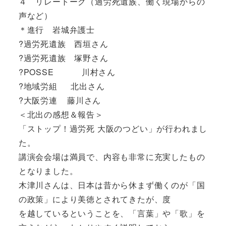
４ リレートーク（過労死遺族、働く現場からの
声など）
＊進行 岩城弁護士
?過労死遺族 西垣さん
?過労死遺族 塚野さん
?POSSE 川村さん
?地域労組 北出さん
?大阪労連 藤川さん
＜北出の感想＆報告＞
「ストップ！過労死 大阪のつどい」が行われまし
た。
講演会会場は満員で、内容も非常に充実したもの
となりました。
木津川さんは、日本は昔から休まず働くのが「国
の政策」により美徳とされてきたが、度
を越しているということを、「言葉」や「歌」を