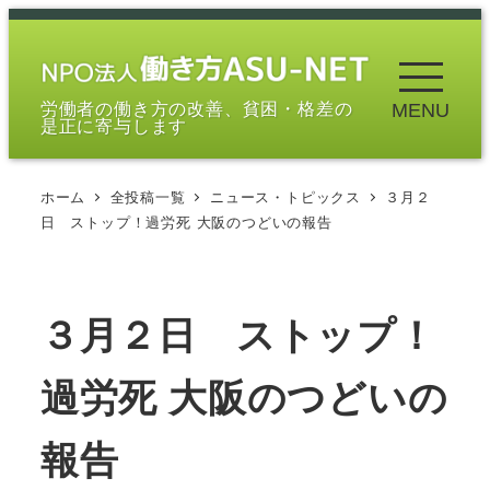
メ
イ
ン
労働者の働き方の改善、貧困・格差の
MENU
コ
是正に寄与します
ン
テ
ホーム
全投稿一覧
ニュース・トピックス
３月２
ン
日 ストップ！過労死 大阪のつどいの報告
ツ
へ
移
３月２日 ストップ！
動
過労死 大阪のつどいの
報告