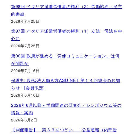
第98回 イタリア派遣労働者の権利（2）労働協約・民主
的参加
2026年7月25日
第97回 イタリア派遣労働者の権利（1）立法・司法を中
心に
2026年7月25日
第96回 政府が進める「労使コミュニケーション」は何
が問題か
2026年7月16日
保護中: NPO法人働き方ASU-NET 第１４回総会のお知
らせ [会員限定]
2026年6月16日
2026年6月以降～労働関連の研究会・シンポジウム等の
情報・案内
2026年6月2日
【開催報告】 第３３回つどい 「公益通報（内部告