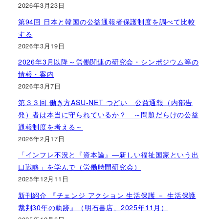
2026年3月23日
第94回 日本と韓国の公益通報者保護制度を調べて比較
する
2026年3月19日
2026年3月以降～労働関連の研究会・シンポジウム等の
情報・案内
2026年3月7日
第３３回 働き方ASU-NET つどい 公益通報（内部告
発）者は本当に守られているか？ ～問題だらけの公益
通報制度を考える～
2026年2月17日
「インフレ不況と『資本論』―新しい福祉国家という出
口戦略」を学んで（労働時間研究会）
2025年12月11日
新刊紹介 『チェンジ アクション 生活保護 － 生活保護
裁判30年の軌跡』（明石書店、2025年11月）