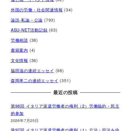
外国の労働・社会関連情報
(34)
論説-私論・公論
(793)
ASU-NET活動記録
(63)
労働相談
(38)
書籍案内
(4)
文化情報
(36)
脇田滋の連続エッセイ
(98)
森岡孝二の連続エッセイ
(351)
最近の投稿
第98回 イタリア派遣労働者の権利（2）労働協約・民主
的参加
2026年7月25日
第97回 イタリア派遣労働者の権利（1）立法・司法を中