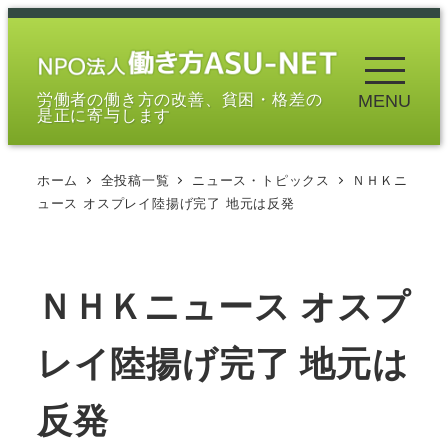
メ
イ
ン
労働者の働き方の改善、貧困・格差の
MENU
コ
是正に寄与します
ン
テ
ホーム
全投稿一覧
ニュース・トピックス
ＮＨＫニ
ン
ュース オスプレイ陸揚げ完了 地元は反発
ツ
へ
移
ＮＨＫニュース オスプ
動
レイ陸揚げ完了 地元は
反発