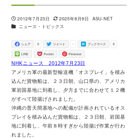
2012年7月23日
2025年8月9日
ASU-NET
投稿日
更新日
著
カテゴリー
ニュース・トピックス
者
0
-
0
シェア
ツイート
ブックマーク
LINE
Pocket
Pinterest
NHKニュース 2012年7月23日
アメリカ軍の最新型輸送機「オスプレイ」を積み
込んだ貨物船は、２３日朝、山口県の、アメリカ
軍岩国基地に到着し、夕方までに合わせて１２機
がすべて陸揚げされました。
沖縄の普天間基地への配備が計画されているオス
プレイを積み込んだ貨物船は、２３日朝、岩国基
地に到着し、午前８時すぎから陸揚げ作業が行わ
れました。