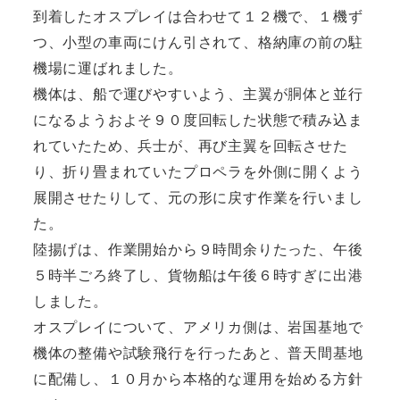
到着したオスプレイは合わせて１２機で、１機ず
つ、小型の車両にけん引されて、格納庫の前の駐
機場に運ばれました。
機体は、船で運びやすいよう、主翼が胴体と並行
になるようおよそ９０度回転した状態で積み込ま
れていたため、兵士が、再び主翼を回転させた
り、折り畳まれていたプロペラを外側に開くよう
展開させたりして、元の形に戻す作業を行いまし
た。
陸揚げは、作業開始から９時間余りたった、午後
５時半ごろ終了し、貨物船は午後６時すぎに出港
しました。
オスプレイについて、アメリカ側は、岩国基地で
機体の整備や試験飛行を行ったあと、普天間基地
に配備し、１０月から本格的な運用を始める方針