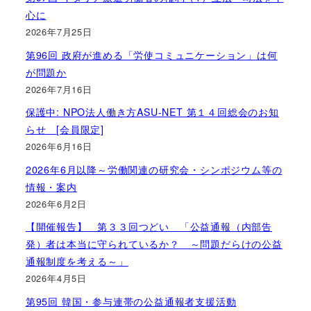
心に
2026年7月25日
第96回 政府が進める「労使コミュニケーション」は何
が問題か
2026年7月16日
保護中: NPO法人働き方ASU-NET 第１４回総会のお知
らせ [会員限定]
2026年6月16日
2026年6月以降～労働関連の研究会・シンポジウム等の
情報・案内
2026年6月2日
【開催報告】 第３３回つどい 「公益通報（内部告
発）者は本当に守られているか？ ～問題だらけの公益
通報制度を考える～」
2026年4月5日
第95回 韓国・参与連帯の公益通報者支援活動