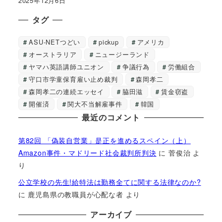
2025年12月6日
タグ
ASU-NETつどい
pickup
アメリカ
オーストラリア
ニュージーランド
ヤマハ英語講師ユニオン
争議行為
労働組合
守口市学童保育雇い止め裁判
森岡孝二
森岡孝二の連続エッセイ
脇田滋
賃金窃盗
開催済
関大不当解雇事件
韓国
最近のコメント
第82回 「偽装自営業」是正を進めるスペイン（上）
Amazon事件・マドリード社会裁判所判決
に
菅俊治
よ
り
公立学校の先生!給特法は勤務全てに関する法律なのか?
に
鹿児島県の教職員が心配な者
より
アーカイブ