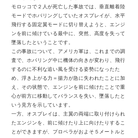
モロッコで２人が死亡した事故では、垂直離着陸
モードでホバリングしていたオスプレイが、水平
飛行する固定翼モードに切り替えようと、エンジ
ンを前に傾けている最中に、突然、高度を失って
墜落したということです。
この事故について、アメリカ軍は、これまでの調
査で、ホバリング中に機体の向きが変わり、飛行
するのに不利な追い風を受ける姿勢になったた
め、浮き上がる力＝揚力が急に失われたことに加
え、その状態で、エンジンを前に傾けたことで重
心が前方に移動してバランスを失い、墜落したと
いう見方を示しています。
一方、オスプレイは、主翼の両端に取り付けられ
たエンジンを、前に傾けたり上に向けたりするこ
とができますが、プロペラがおよそ５メートルと