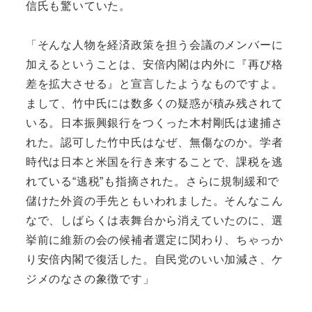
信氏も驚いていた。
「そんな人物を経済政策を担う会議のメンバーに
加えるということは、安倍内閣は内外に『再び格
差を拡大させる』と宣言したようなものですよ。
まして、竹中氏には数多くの疑惑が積み残されて
いる。日本振興銀行をつくった木村剛氏は逮捕さ
れた。認可した竹中氏はなぜ、無傷なのか。学者
時代は日本と米国を行き来することで、課税を逃
れている“逃税”も指摘された。さらに規制緩和で
儲けた外資の手先ともいわれました。そんなこん
なで、しばらくは表舞台から消えていたのに、選
挙前に維新の会の候補者選定に関わり、ちゃっか
り安倍内閣で復活した。自民党のいい加減さ、ケ
ジメのなさの象徴です」