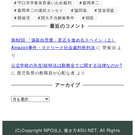
守口市学童保育雇い止め裁判
森岡孝二
森岡孝二の連続エッセイ
脇田滋
賃金窃盗
開催済
関大不当解雇事件
韓国
最近のコメント
第82回 「偽装自営業」是正を進めるスペイン（上）
Amazon事件・マドリード社会裁判所判決
に
菅俊治
よ
り
公立学校の先生!給特法は勤務全てに関する法律なのか?
に
鹿児島県の教職員が心配な者
より
アーカイブ
ア
ー
カ
イ
ブ
(C)Copyright NPO法人 働き方ASU-NET, All Rights