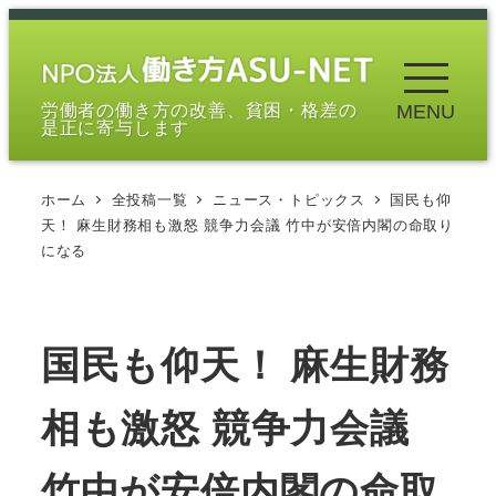
メ
イ
ン
労働者の働き方の改善、貧困・格差の
MENU
コ
是正に寄与します
ン
テ
ホーム
全投稿一覧
ニュース・トピックス
国民も仰
ン
天！ 麻生財務相も激怒 競争力会議 竹中が安倍内閣の命取り
ツ
になる
へ
移
動
国民も仰天！ 麻生財務
相も激怒 競争力会議
竹中が安倍内閣の命取