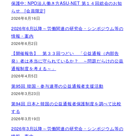
保護中: NPO法人働き方ASU-NET 第１４回総会のお知
らせ [会員限定]
2026年6月16日
2026年6月以降～労働関連の研究会・シンポジウム等の
情報・案内
2026年6月2日
【開催報告】 第３３回つどい 「公益通報（内部告
発）者は本当に守られているか？ ～問題だらけの公益
通報制度を考える～」
2026年4月5日
第95回 韓国・参与連帯の公益通報者支援活動
2026年3月23日
第94回 日本と韓国の公益通報者保護制度を調べて比較
する
2026年3月19日
2026年3月以降～労働関連の研究会・シンポジウム等の