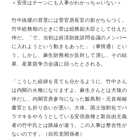
＜安倍はナーンにも人事がわかっちゃいない＞
竹中抜擢の背景には菅官房長官の影がちらつく。
竹中総務相のときに菅は総務副大臣として仕えた
仲だ。「で、当初は経済財政諮問会議のメンバー
に入れようという動きもあった」（事情通）とい
う。しかし、麻生財務相が反対して潰し、その結
果、産業競争力会議に回ったとされる。
「こうした経緯を見ても分かるように、竹中さん
は内閣の火種になりますよ。麻生さんとは犬猿の
仲だし、内閣官房参与になった飯島勲・元首相秘
書官とも折り合いが悪い。大体、国土強靭化でバ
ラマキをやろうとしている安倍政権と新自由主義
者の竹中氏とは路線が違う。この人事は整合性が
ないのです」（自民党関係者）