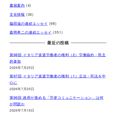
書籍案内
(4)
文化情報
(36)
脇田滋の連続エッセイ
(98)
森岡孝二の連続エッセイ
(351)
最近の投稿
第98回 イタリア派遣労働者の権利（2）労働協約・民主
的参加
2026年7月25日
第97回 イタリア派遣労働者の権利（1）立法・司法を中
心に
2026年7月25日
第96回 政府が進める「労使コミュニケーション」は何
が問題か
2026年7月16日