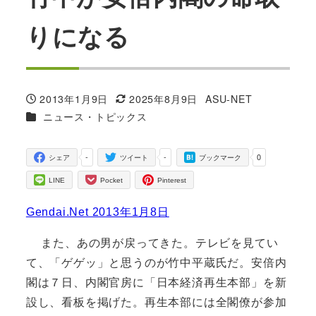
りになる
2013年1月9日
2025年8月9日
ASU-NET
投稿日
更新日
著
カテゴリー
ニュース・トピックス
者
-
-
0
シェア
ツイート
ブックマーク
LINE
Pocket
Pinterest
Gendai.Net 2013年1月8日
また、あの男が戻ってきた。テレビを見てい
て、「ゲゲッ」と思うのが竹中平蔵氏だ。安倍内
閣は７日、内閣官房に「日本経済再生本部」を新
設し、看板を掲げた。再生本部には全閣僚が参加