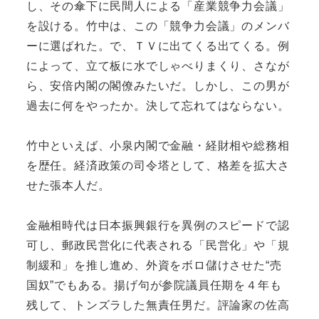
し、その傘下に民間人による「産業競争力会議」
を設ける。竹中は、この「競争力会議」のメンバ
ーに選ばれた。で、ＴＶに出てくる出てくる。例
によって、立て板に水でしゃべりまくり、さなが
ら、安倍内閣の閣僚みたいだ。しかし、この男が
過去に何をやったか。決して忘れてはならない。
竹中といえば、小泉内閣で金融・経財相や総務相
を歴任。経済政策の司令塔として、格差を拡大さ
せた張本人だ。
金融相時代は日本振興銀行を異例のスピードで認
可し、郵政民営化に代表される「民営化」や「規
制緩和」を推し進め、外資をボロ儲けさせた“売
国奴”でもある。揚げ句が参院議員任期を４年も
残して、トンズラした無責任男だ。評論家の佐高