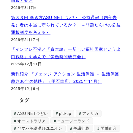
情報・案内
2026年3月7日
第３３回 働き方ASU-NET つどい 公益通報（内部告
発）者は本当に守られているか？ ～問題だらけの公益
通報制度を考える～
2026年2月17日
「インフレ不況と『資本論』―新しい福祉国家という出
口戦略」を学んで（労働時間研究会）
2025年12月11日
新刊紹介 『チェンジ アクション 生活保護 － 生活保護
裁判30年の軌跡』（明石書店、2025年11月）
2025年12月6日
タグ
ASU-NETつどい
pickup
アメリカ
オーストラリア
ニュージーランド
ヤマハ英語講師ユニオン
争議行為
労働組合