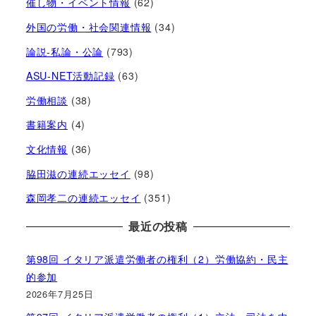
催し物・イベント情報
(62)
外国の労働・社会関連情報
(34)
論説-私論・公論
(793)
ASU-NET活動記録
(63)
労働相談
(38)
書籍案内
(4)
文化情報
(36)
脇田滋の連続エッセイ
(98)
森岡孝二の連続エッセイ
(351)
最近の投稿
第98回 イタリア派遣労働者の権利（2）労働協約・民主
的参加
2026年7月25日