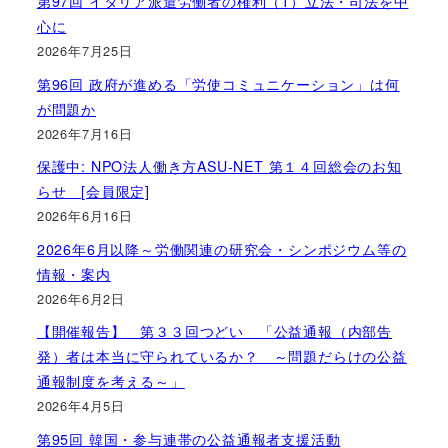
第97回 イタリア派遣労働者の権利（1）立法・司法を中
心に
2026年7月25日
第96回 政府が進める「労使コミュニケーション」は何
が問題か
2026年7月16日
保護中: NPO法人働き方ASU-NET 第１４回総会のお知
らせ [会員限定]
2026年6月16日
2026年6月以降～労働関連の研究会・シンポジウム等の
情報・案内
2026年6月2日
【開催報告】 第３３回つどい 「公益通報（内部告
発）者は本当に守られているか？ ～問題だらけの公益
通報制度を考える～」
2026年4月5日
第95回 韓国・参与連帯の公益通報者支援活動