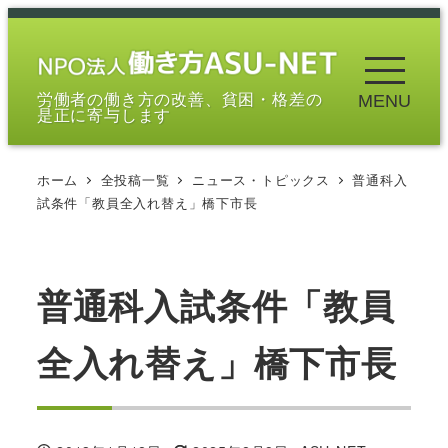
メ
イ
ン
労働者の働き方の改善、貧困・格差の
MENU
コ
是正に寄与します
ン
テ
ホーム
全投稿一覧
ニュース・トピックス
普通科入
ン
試条件「教員全入れ替え」橋下市長
ツ
へ
移
普通科入試条件「教員
動
全入れ替え」橋下市長