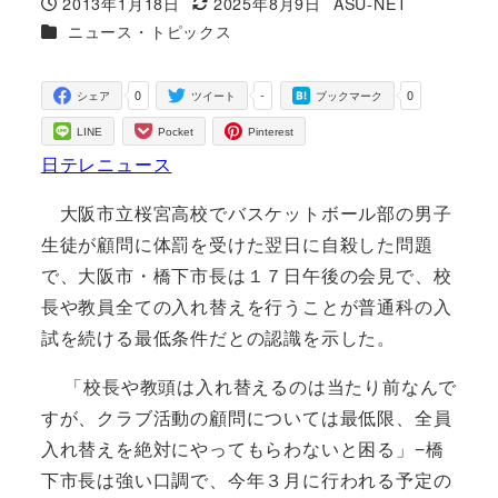
2013年1月18日
2025年8月9日
ASU-NET
投稿日
更新日
著
カテゴリー
ニュース・トピックス
者
0
-
0
シェア
ツイート
ブックマーク
LINE
Pocket
Pinterest
日テレニュース
大阪市立桜宮高校でバスケットボール部の男子
生徒が顧問に体罰を受けた翌日に自殺した問題
で、大阪市・橋下市長は１７日午後の会見で、校
長や教員全ての入れ替えを行うことが普通科の入
試を続ける最低条件だとの認識を示した。
「校長や教頭は入れ替えるのは当たり前なんで
すが、クラブ活動の顧問については最低限、全員
入れ替えを絶対にやってもらわないと困る」−橋
下市長は強い口調で、今年３月に行われる予定の