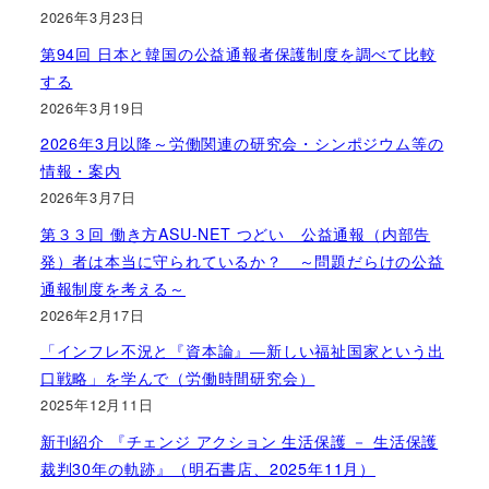
2026年3月23日
第94回 日本と韓国の公益通報者保護制度を調べて比較
する
2026年3月19日
2026年3月以降～労働関連の研究会・シンポジウム等の
情報・案内
2026年3月7日
第３３回 働き方ASU-NET つどい 公益通報（内部告
発）者は本当に守られているか？ ～問題だらけの公益
通報制度を考える～
2026年2月17日
「インフレ不況と『資本論』―新しい福祉国家という出
口戦略」を学んで（労働時間研究会）
2025年12月11日
新刊紹介 『チェンジ アクション 生活保護 － 生活保護
裁判30年の軌跡』（明石書店、2025年11月）