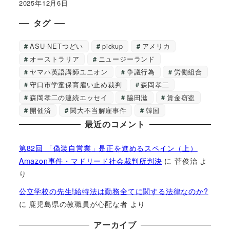
2025年12月6日
タグ
ASU-NETつどい
pickup
アメリカ
オーストラリア
ニュージーランド
ヤマハ英語講師ユニオン
争議行為
労働組合
守口市学童保育雇い止め裁判
森岡孝二
森岡孝二の連続エッセイ
脇田滋
賃金窃盗
開催済
関大不当解雇事件
韓国
最近のコメント
第82回 「偽装自営業」是正を進めるスペイン（上）
Amazon事件・マドリード社会裁判所判決
に
菅俊治
よ
り
公立学校の先生!給特法は勤務全てに関する法律なのか?
に
鹿児島県の教職員が心配な者
より
アーカイブ