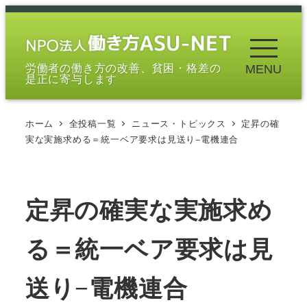
メ
イ
ン
労働者の働き方の改善、貧困・格差の
MENU
コ
是正に寄与します
ン
テ
ホーム
全投稿一覧
ニュース・トピックス
定昇の確
ン
実な実施求める＝統一ベア要求は見送り−電機連合
ツ
へ
移
定昇の確実な実施求め
動
る＝統一ベア要求は見
送り−電機連合