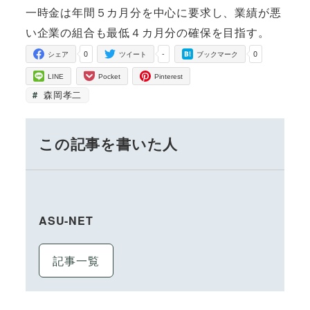
一時金は年間５カ月分を中心に要求し、業績が悪
い企業の組合も最低４カ月分の確保を目指す。
0
-
0
シェア
ツイート
ブックマーク
LINE
Pocket
Pinterest
森岡孝二
この記事を書いた人
ASU-NET
記事一覧