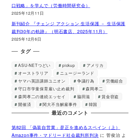
口戦略」を学んで（労働時間研究会）
2025年12月11日
新刊紹介 『チェンジ アクション 生活保護 － 生活保護
裁判30年の軌跡』（明石書店、2025年11月）
2025年12月6日
タグ
ASU-NETつどい
pickup
アメリカ
オーストラリア
ニュージーランド
ヤマハ英語講師ユニオン
争議行為
労働組合
守口市学童保育雇い止め裁判
森岡孝二
森岡孝二の連続エッセイ
脇田滋
賃金窃盗
開催済
関大不当解雇事件
韓国
最近のコメント
第82回 「偽装自営業」是正を進めるスペイン（上）
Amazon事件・マドリード社会裁判所判決
に
菅俊治
よ