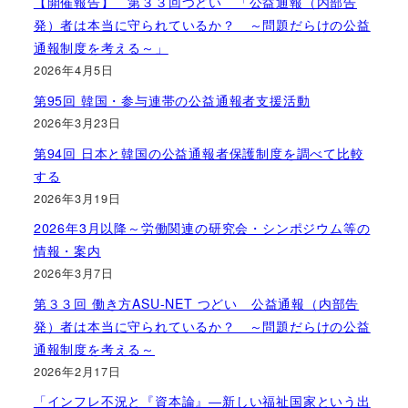
【開催報告】 第３３回つどい 「公益通報（内部告
発）者は本当に守られているか？ ～問題だらけの公益
通報制度を考える～」
2026年4月5日
第95回 韓国・参与連帯の公益通報者支援活動
2026年3月23日
第94回 日本と韓国の公益通報者保護制度を調べて比較
する
2026年3月19日
2026年3月以降～労働関連の研究会・シンポジウム等の
情報・案内
2026年3月7日
第３３回 働き方ASU-NET つどい 公益通報（内部告
発）者は本当に守られているか？ ～問題だらけの公益
通報制度を考える～
2026年2月17日
「インフレ不況と『資本論』―新しい福祉国家という出