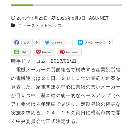
2013年1月23日
2025年8月9日
ASU-NET
投稿日
更新日
著
カテゴリー
ニュース・トピックス
者
0
-
0
シェア
ツイート
ブックマーク
LINE
Pocket
Pinterest
時事ドットコム 2013/01/21
電機メーカーの労働組合で構成する産業別労組
の電機連合は２１日、２０１３年の春闘方針案を
発表した。家電関連を中心に業績の悪いメーカー
が目立つ中、基本給の統一的なベースアップ（ベ
ア）要求は４年連続で見送り、定期昇給の確実な
実施を求める。２４、２５の両日に横浜市内で開
く中央委員会で正式決定する。