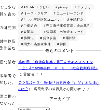
でに少な
ASU-NETつどい
pickup
アメリカ
員を含め
オーストラリア
ニュージーランド
ヤマハ英語講師ユニオン
争議行為
労働組合
守口市学童保育雇い止め裁判
力研究開
森岡孝二
森岡孝二の連続エッセイ
脇田滋
賃金窃盗
開催済
射性物質
関大不当解雇事件
韓国
染作業な
最近のコメント
模な業者
第82回 「偽装自営業」是正を進めるスペイン
（上）Amazon事件・マドリード社会裁判所判決
に
菅俊治
より
事業者で
加した。
公立学校の先生!給特法は勤務全てに関する法律な
のか?
に
鹿児島県の教職員が心配な者
より
備に携わ
アーカイブ
なかった
ア