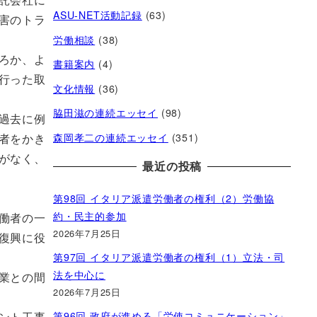
ASU-NET活動記録
(63)
害のトラ
労働相談
(38)
ろか、よ
書籍案内
(4)
行った取
文化情報
(36)
脇田滋の連続エッセイ
(98)
過去に例
森岡孝二の連続エッセイ
(351)
者をかき
がなく、
最近の投稿
第98回 イタリア派遣労働者の権利（2）労働協
約・民主的参加
働者の一
2026年7月25日
復興に役
第97回 イタリア派遣労働者の権利（1）立法・司
法を中心に
業との間
2026年7月25日
第96回 政府が進める「労使コミュニケーション」
ント工事