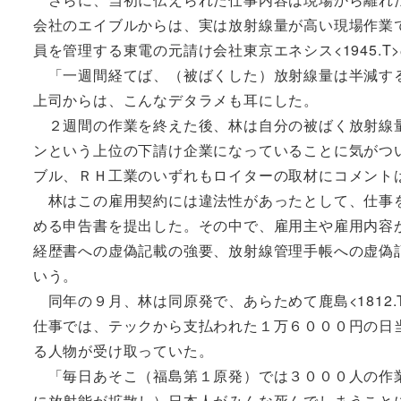
会社のエイブルからは、実は放射線量が高い現場作業
員を管理する東電の元請け会社東京エネシス<1945.T
「一週間経てば、（被ばくした）放射線量は半減する
上司からは、こんなデタラメも耳にした。
２週間の作業を終えた後、林は自分の被ばく放射線量
ンという上位の下請け企業になっていることに気がつ
ブル、ＲＨ工業のいずれもロイターの取材にコメント
林はこの雇用契約には違法性があったとして、仕事を
める申告書を提出した。その中で、雇用主や雇用内容
経歴書への虚偽記載の強要、放射線管理手帳への虚偽
いう。
同年の９月、林は同原発で、あらためて鹿島<1812
仕事では、テックから支払われた１万６０００円の日
る人物が受け取っていた。
「毎日あそこ（福島第１原発）では３０００人の作業
に放射能が拡散し）日本人がみんな死んでしまうこと