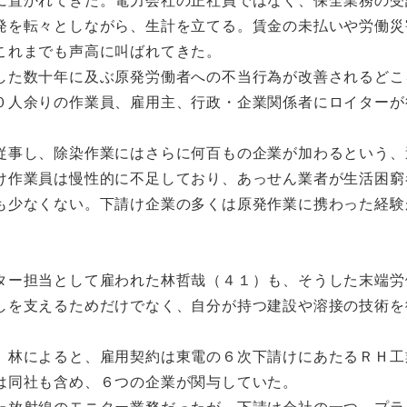
発を転々としながら、生計を立てる。賃金の未払いや労働災
これまでも声高に叫ばれてきた。
た数十年に及ぶ原発労働者への不当行為が改善されるどこ
０人余りの作業員、雇用主、行政・企業関係者にロイターが
事し、除染作業にはさらに何百もの企業が加わるという、
け作業員は慢性的に不足しており、あっせん業者が生活困窮
も少なくない。下請け企業の多くは原発作業に携わった経験
ー担当として雇われた林哲哉（４１）も、そうした末端労
しを支えるためだけでなく、自分が持つ建設や溶接の技術を
林によると、雇用契約は東電の６次下請けにあたるＲＨ工
は同社も含め、６つの企業が関与していた。
放射線のモニター業務だったが、下請け会社の一つ、プラ