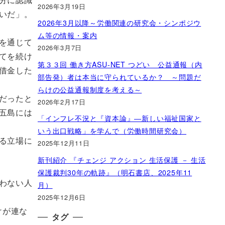
2026年3月19日
いだ」。
2026年3月以降～労働関連の研究会・シンポジウ
ム等の情報・案内
を通じて
2026年3月7日
てを続け
第３３回 働き方ASU-NET つどい 公益通報（内
借金した
部告発）者は本当に守られているか？ ～問題だ
らけの公益通報制度を考える～
だったと
2026年2月17日
五島には
「インフレ不況と『資本論』―新しい福祉国家と
いう出口戦略」を学んで（労働時間研究会）
る立場に
2025年12月11日
新刊紹介 『チェンジ アクション 生活保護 － 生活
保護裁判30年の軌跡』（明石書店、2025年11
わない人
月）
2025年12月6日
けが連な
タグ