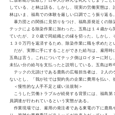
している、と林は語る。しかし、現実の労働実態は、
林はいま、福島での体験を厳しい口調でこう振り返る
暴力団との関係に見切りをつけ、福島原発近くの除染
テックによる除染作業に加わった。五島は１４歳から
ていたが、２０歳で同組織との縁を切った。しかし、
１３０万円を返済するため、除染作業に職を求めたと
だが、実際に手にすることができた給与は、雇用時に
五島は言う。これについてテック側はロイターに対し
未払い分の給与を支払ったと説明している。五島は昨
テックの元請けである鹿島の広報担当者は、２人のケ
ないとし、「我が社では契約先の企業に費用を払い、
＜慢性的な人手不足と緩い法規制＞
こうした労働トラブルが続発する背景には、福島第１
員調達が行われているという実態がある。
作業現場では、雇用の発注者である東電の下に鹿島や大
り、複雑な業務委託ピラミッドが出来上がっている。