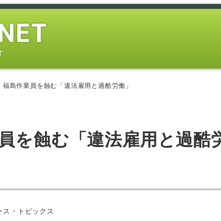
す
 福島作業員を蝕む「違法雇用と過酷労働」
業員を蝕む「違法雇用と過酷
ー
ース・トピックス