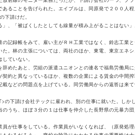
であることを告げられた。エイブルは、同原発で２００人程
>の下請けだ。
」、「被ばくしたとしても線量が積み上がることはない」
の記録帳をみて、雇い主がＲＨ工業ではなく、鈴志工業と
いた。林の主張については、両社のほか、東電、東京エネシ
はしていない。
辞めたあと、労組の派遣ユニオンとの連名で福島労働局に
が契約と異なっているほか、複数の企業による賃金の中間搾
記載などの問題点を上げている。同労働局からの返答は来て
.T>の下請け会社テックに雇われ、別の仕事に就いた。しか
当のうち、ほぼ３分の１は仕事を仲介した長野県の元暴力団
員が仕事をしている。作業員がいなくなれば、（原発処理
にもなるだろう」。廃炉や除染にかかわる仕事の重要性は十