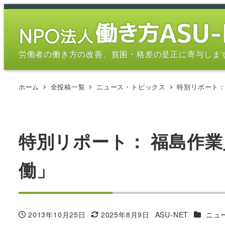
メ
イ
ン
コ
労働者の働き方の改善、貧困・格差の是正に寄与しま
ン
テ
ホーム
全投稿一覧
ニュース・トピックス
特別リポート：
ン
ツ
へ
移
特別リポート： 福島作
動
働」
カテゴリ
2013年10月25日
2025年8月9日
ASU-NET
ニュ
投稿日
更新日
著