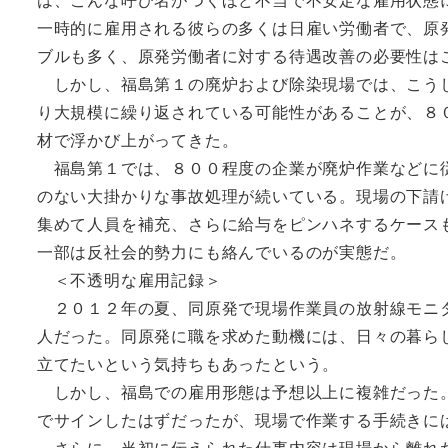
一時的に雇用される彼らの多くは日雇い労働者で、原
ブルも多く、原発労働者に対する待遇改善の必要性は
しかし、福島第１の廃炉および除染現場では、こうし
り大規模に繰り返されている可能性があることが、８
材で浮かび上がってきた。
福島第１では、８００程度の企業が廃炉作業などに従
のない大掛かりな事故処理が続いている。現場の下請
集めて人員を補充、さらに給与をピンハネするケース
一部は反社会的勢力にも絡んでいるのが実態だ。
＜不透明な雇用記録＞
２０１２年の夏、同原発で現場作業員の放射線モニタ
人だった。同原発に職を求めた動機には、日々の暮ら
立てたいという気持ちもあったという。
しかし、福島での雇用形態は予想以上に複雑だった。
でサインしたはずだったが、現場で作業する手続きに
さらに、当初に伝えられた仕事内容は現場から離れた