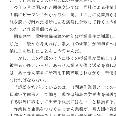
今年５月に開かれた団体交渉では、同社による作業員
１膳にピーマン半分かイワシ１尾。１２月に従業員ら
服を脱いで離れた場所にある病院に分散して行くよう
のだ、と作業員側はみる。
同審判で、電興警備保障の幹部は従業員側に謝罪し、
じた。「後から考えれば、素人（の企業）が関与すべ
業に手を出したことをこう悔やんだ。
しかし、この争議のように多くの従業員が団結して雇
被害者が多いからだ。あっせん業者が借金返済を肩代
は、あっせん業者に給料を中間搾取されながら、苦情
なければならない。
「訴訟を怖がっているのは、（問題作業員としての）
日雇い労働者として働き、現在は福島の労働者を保護
する以外に職を手に出来る状況にはない、と指摘する
作業員と企業をつなぐあっせん業務が、暴力団の資金
山形地方裁判所は住吉会系暴力団の元幹部に対し、労