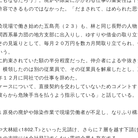
許容できるものではなかった。「だまされて、はめられた思
。
現場で働き始めた五島亮（２３）も、林と同じ長野の人物
関西系暴力団の地方支部に出入りし、ゆすりや借金の取り立
その見返りとして、毎月２０万円を数カ月間取り立てられ、
いう。
約束されていた額の半分程度だった。仲介者による中抜き
、横領したのは別の従業員で、その従業員を解雇したとし、
年１２月に同社での仕事を辞めた。
ースについて、直接契約を交わしていないためコメントす
彼らから危険手当を払うよう指示している」と話している。
原発の廃炉や除染作業で現場労働者が不足し、なりふり構
林組<1802.T>といった元請け、さらに７層を越す下請
その末端には会社登記すらない零細企業も存在する。