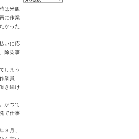
ー
時は米飯
カ
員に作業
イ
たかった
ブ
払いに応
、除染事
てしまう
作業員
働き続け
。かつて
発で仕事
年３月、
決を言い