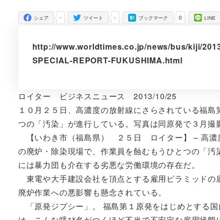
者
-
-
0
シェア
ツイート
ブックマーク
LINE
http://www.worldtimes.co.jp/news/bus/kiji
SPECIAL-REPORT-FUKUSHIMA.html
ロイター ビジネスニュース 2013/10/25
１０月２５日、高濃度の放射線にさらされている福島
つの「汚染」が進行している。写真は同原発で３月撮
【いわき市（福島県） ２５日 ロイター】 – 高濃度
の廃炉・除染現場で、作業員を蝕むもうひとつの「汚
には暴力団も介在する劣悪な労働環境の存在だ。
東電や大手建設会社を頂点とする雇用ピラミッドの底
廃炉作業への悪影響も懸念されている。
「原発ジプシー」。 福島第１原発をはじめとする国
は、こんな呼び名がつくほど不当で不安定な雇用状態