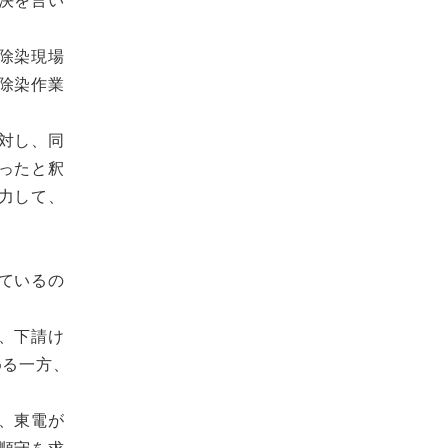
除染現場
除染作業
対し、同
ったと釈
力して、
ているの
、下請け
める一方、
、東電が
順守を求