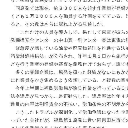
同原発では現在、約８３００人を超す作業員が登録さ
くとも１万２０００人を動員する計画を立てている。
ると、その数はさらに膨れ上がる見通しだ。
「これだけの人員を導入して、果たして東電が彼らの
発機構安全センターの中山真一副センター長は東電の
緊急度が増している除染や廃棄物処理を推進する法的
汚染対処特措法」が公布され、昨年１月１日から施行
どを行う業者の登録や審査を義務付けておらず、誰で
多くの零細企業は、原発を扱った経験がないにもかか
に作業員をかき集めるよう依頼している、と複数の業
今年上半期に福島労働局が除染作業を行っている３８
法令違反が見つかり、是正勧告した。違反率は昨年４
違反の内容は割増賃金の不払い、労働条件の不明示か
こうしたトラブルが深刻化して労働争議になった企業
っていた会社だが、福島第１原発に近い同県田村市で
として作業員２５人から支払いを要求された。