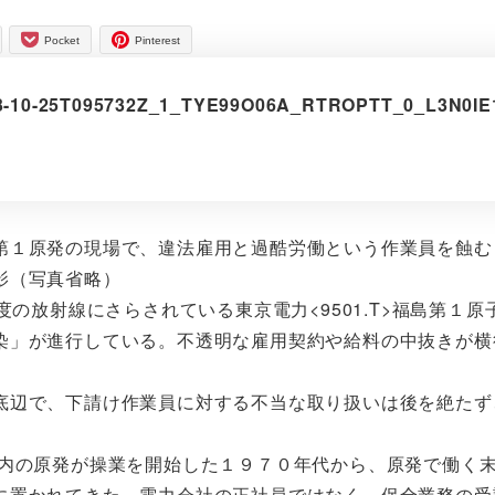
Pocket
Pinterest
/2013-10-25T095732Z_1_TYE99O06A_RTROPTT_0_L3N0IE
第１原発の現場で、違法雇用と過酷労働という作業員を蝕む
影（写真省略）
の放射線にさらされている東京電力<9501.T>福島第１原
染」が進行している。不透明な雇用契約や給料の中抜きが横
辺で、下請け作業員に対する不当な取り扱いは後を絶たず
内の原発が操業を開始した１９７０年代から、原発で働く
に置かれてきた。電力会社の正社員ではなく、保全業務の受