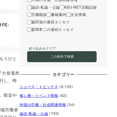
論説-私論・公論
ASU-NET活動記録
労働相談
書籍案内
文化情報
脇田滋の連続エッセイ
1FE-
森岡孝二の連続エッセイ
絞り込みをクリア
この条件で検索
もうひと
子力発電所
カテゴリー
行し、時
ニュース・トピックス
(6,130)
、除染や
催し物・イベント情報
(62)
外国の労働・社会関連情報
(34)
末端労働者
論説-私論・公論
(793)
託会社に