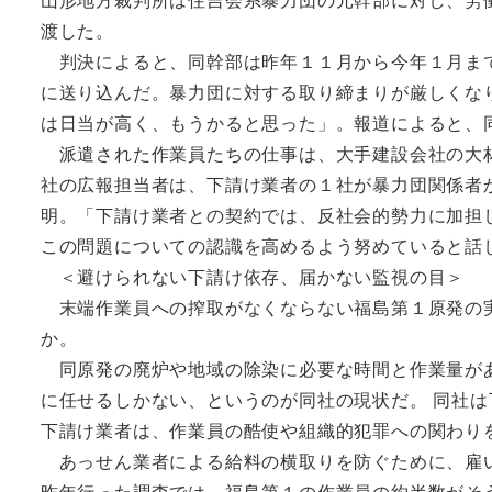
渡した。
判決によると、同幹部は昨年１１月から今年１月まで
に送り込んだ。暴力団に対する取り締まりが厳しくな
は日当が高く、もうかると思った」。報道によると、
派遣された作業員たちの仕事は、大手建設会社の大林
社の広報担当者は、下請け業者の１社が暴力団関係者
明。「下請け業者との契約では、反社会的勢力に加担
この問題についての認識を高めるよう努めていると話
＜避けられない下請け依存、届かない監視の目＞
末端作業員への搾取がなくならない福島第１原発の実
か。
同原発の廃炉や地域の除染に必要な時間と作業量があ
に任せるしかない、というのが同社の現状だ。 同社
下請け業者は、作業員の酷使や組織的犯罪への関わり
あっせん業者による給料の横取りを防ぐために、雇い
昨年行った調査では、福島第１の作業員の約半数がそ