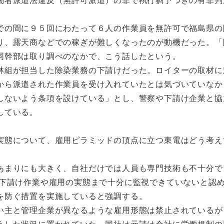
の間に９５回にわたって６人の作業員を無許可で福島県の
り、露天商などでの稼ぎが難しくなったのが動機だった。「
同幹部は取り調べのなかで、こう話したという。
組が担当した除染業務の下請けだった。ロイターの取材に
から派遣された作業員を受け入れていたとは気づいていなか
しないよう条項を設けている」とし、警察や下請け企業と協
している。
態について、雇用ピラミッドの頂点に立つ東電はどう考え
まりにも大きく、自社だけでは人員も専門技術も不十分で
は下請け作業や雇用の実態まで十分に監視できていないと認
を防ぐ措置を実施していると強調する。
主と管理企業が異なるような雇用形態は禁止されているが
うした状況に置かれていた。同社は元請け会社に労働規制の