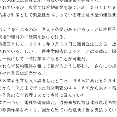
れているが、東電では廃炉事業を急ぐため、２０１５年ま
汚染水対策として緊急性が高まっている凍土遮水壁の建設要
安全を守れるのか、考える必要があるだろう」と日本原子
現場管理能力に疑問を投げかける。
措置として、２０１１年８月３０日に議員立法による「放
されている。しかし、厚生労働省によると、この法律は、除
も一夜にして下請け業者になることが可能だ。
わらず契約獲得を狙って群がるように応札し、さらに小規
者や作業員は証言する。
８業者を立ち入り調査したところ、６８％にあたる２６４
月から１２月まで行った前回調査の４４．６％から大きく増
ら作業の安全管理ミスまで多岐に及んでいた。
の一つが、電興警備保障だ。原発事故以前は建設現場の警
の除染作業をめぐり、国から出ていた危険手当を支払ってい