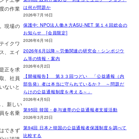
は何が問題か
度の作業
2026年7月16日
保護中: NPO法人働き方ASU-NET 第１４回総会の
。現場の
お知らせ [会員限定]
2026年6月16日
テイクワ
2026年6月以降～労働関連の研究会・シンポジウ
ス、エイ
ム等の情報・案内
2026年6月2日
是正を求
【開催報告】 第３３回つどい 「公益通報（内
取、社員
部告発）者は本当に守られているか？ ～問題だ
いないと
らけの公益通報制度を考える～」
2026年4月5日
し、新しい
第95回 韓国・参与連帯の公益通報者支援活動
員を名乗
2026年3月23日
第94回 日本と韓国の公益通報者保護制度を調べて
はできず
比較する
分に認識