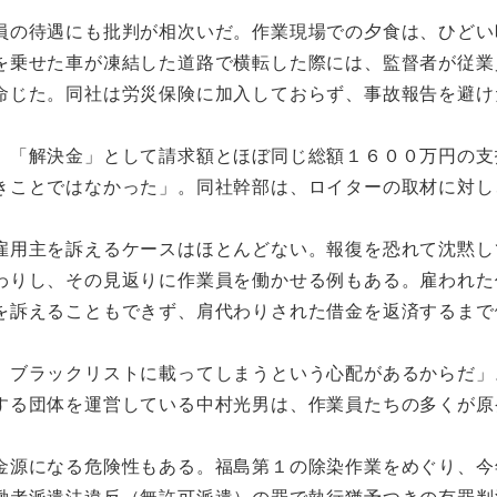
の待遇にも批判が相次いだ。作業現場での夕食は、ひどい
を乗せた車が凍結した道路で横転した際には、監督者が従業
命じた。同社は労災保険に加入しておらず、事故報告を避け
「解決金」として請求額とほぼ同じ総額１６００万円の支
きことではなかった」。同社幹部は、ロイターの取材に対し
用主を訴えるケースはほとんどない。報復を恐れて沈黙し
わりし、その見返りに作業員を働かせる例もある。雇われた
を訴えることもできず、肩代わりされた借金を返済するまで
ブラックリストに載ってしまうという心配があるからだ」
する団体を運営している中村光男は、作業員たちの多くが原
。
源になる危険性もある。福島第１の除染作業をめぐり、今
働者派遣法違反（無許可派遣）の罪で執行猶予つきの有罪判