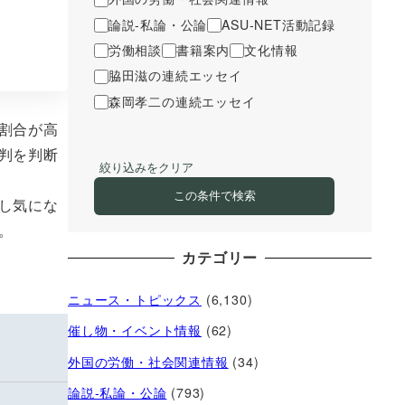
論説-私論・公論
ASU-NET活動記録
労働相談
書籍案内
文化情報
脇田滋の連続エッセイ
森岡孝二の連続エッセイ
割合が高
判を判断
絞り込みをクリア
この条件で検索
し気にな
。
カテゴリー
ニュース・トピックス
(6,130)
催し物・イベント情報
(62)
外国の労働・社会関連情報
(34)
論説-私論・公論
(793)