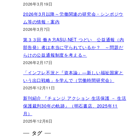
2026年3月19日
2026年3月以降～労働関連の研究会・シンポジウ
ム等の情報・案内
2026年3月7日
第３３回 働き方ASU-NET つどい 公益通報（内
部告発）者は本当に守られているか？ ～問題だ
らけの公益通報制度を考える～
2026年2月17日
「インフレ不況と『資本論』―新しい福祉国家と
いう出口戦略」を学んで（労働時間研究会）
2025年12月11日
新刊紹介 『チェンジ アクション 生活保護 － 生活
保護裁判30年の軌跡』（明石書店、2025年11
月）
2025年12月6日
タグ