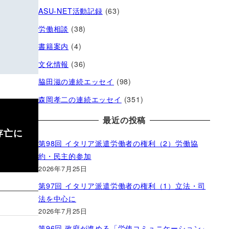
ASU-NET活動記録
(63)
労働相談
(38)
書籍案内
(4)
文化情報
(36)
脇田滋の連続エッセイ
(98)
森岡孝二の連続エッセイ
(351)
最近の投稿
存亡に
第98回 イタリア派遣労働者の権利（2）労働協
約・民主的参加
2026年7月25日
第97回 イタリア派遣労働者の権利（1）立法・司
法を中心に
2026年7月25日
第96回 政府が進める「労使コミュニケーション」