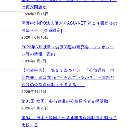
は何が問題か
2026年7月16日
保護中: NPO法人働き方ASU-NET 第１４回総会の
お知らせ [会員限定]
2026年6月16日
2026年6月以降～労働関連の研究会・シンポジウ
ム等の情報・案内
2026年6月2日
【開催報告】 第３３回つどい 「公益通報（内
部告発）者は本当に守られているか？ ～問題だ
らけの公益通報制度を考える～」
2026年4月5日
第95回 韓国・参与連帯の公益通報者支援活動
2026年3月23日
第94回 日本と韓国の公益通報者保護制度を調べて
比較する