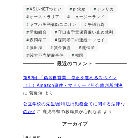
ASU-NETつどい
pickup
アメリカ
オーストラリア
ニュージーランド
ヤマハ英語講師ユニオン
争議行為
労働組合
守口市学童保育雇い止め裁判
森岡孝二
森岡孝二の連続エッセイ
脇田滋
賃金窃盗
開催済
関大不当解雇事件
韓国
最近のコメント
第82回 「偽装自営業」是正を進めるスペイン
（上）Amazon事件・マドリード社会裁判所判決
に
菅俊治
より
公立学校の先生!給特法は勤務全てに関する法律な
のか?
に
鹿児島県の教職員が心配な者
より
アーカイブ
ア