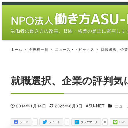
メ
イ
ン
コ
労働者の働き方の改善、貧困・格差の是正に寄与しま
ン
テ
ホーム
全投稿一覧
ニュース・トピックス
就職選択、企
ン
ツ
へ
移
就職選択、企業の評判気
動
カテゴリ
2014年1月14日
2025年8月9日
ASU-NET
ニュー
投稿日
更新日
著
者
-
-
0
シェア
ツイート
ブックマーク
LINE