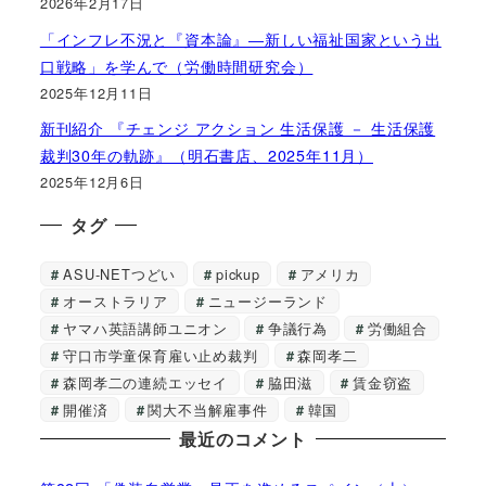
2026年2月17日
「インフレ不況と『資本論』―新しい福祉国家という出
口戦略」を学んで（労働時間研究会）
2025年12月11日
新刊紹介 『チェンジ アクション 生活保護 － 生活保護
裁判30年の軌跡』（明石書店、2025年11月）
2025年12月6日
タグ
ASU-NETつどい
pickup
アメリカ
オーストラリア
ニュージーランド
ヤマハ英語講師ユニオン
争議行為
労働組合
守口市学童保育雇い止め裁判
森岡孝二
森岡孝二の連続エッセイ
脇田滋
賃金窃盗
開催済
関大不当解雇事件
韓国
最近のコメント