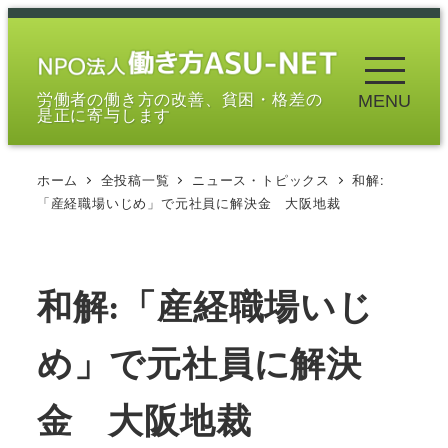
メ
イ
ン
労働者の働き方の改善、貧困・格差の
MENU
コ
是正に寄与します
ン
テ
ホーム
全投稿一覧
ニュース・トピックス
和解:
ン
「産経職場いじめ」で元社員に解決金 大阪地裁
ツ
へ
移
和解:「産経職場いじ
動
め」で元社員に解決
金 大阪地裁