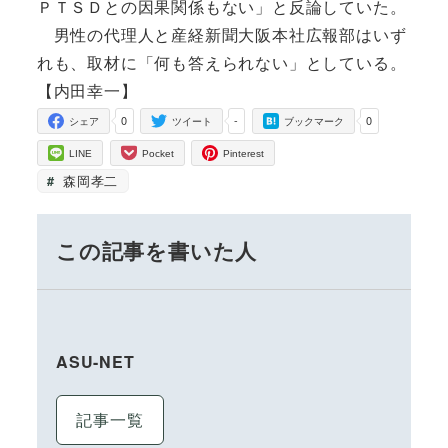
ＰＴＳＤとの因果関係もない」と反論していた。
男性の代理人と産経新聞大阪本社広報部はいず
れも、取材に「何も答えられない」としている。
【内田幸一】
0
-
0
シェア
ツイート
ブックマーク
LINE
Pocket
Pinterest
森岡孝二
この記事を書いた人
ASU-NET
記事一覧