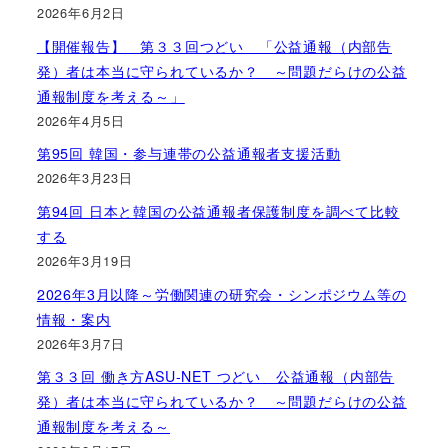
2026年6月2日
【開催報告】 第３３回つどい 「公益通報（内部告
発）者は本当に守られているか？ ～問題だらけの公益
通報制度を考える～」
2026年4月5日
第95回 韓国・参与連帯の公益通報者支援活動
2026年3月23日
第94回 日本と韓国の公益通報者保護制度を調べて比較
する
2026年3月19日
2026年3月以降～労働関連の研究会・シンポジウム等の
情報・案内
2026年3月7日
第３３回 働き方ASU-NET つどい 公益通報（内部告
発）者は本当に守られているか？ ～問題だらけの公益
通報制度を考える～