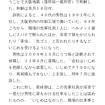
うことで大阪地裁（蒲田祐一裁判官）で和解し
た。和解は先月１６日付。
訴状によると、４０代の男性は１９９１年に入
社し、大阪府内の印刷工場で働いていた。９４年
ごろから、職場の先輩社員１人に、ヘルメット越
しにスパナで殴られたほか、浴室で尿をかけられ
たり「害虫」「生ゴミ」と言われたりするなど、
いじめを受けるようになった。
男性は２００９年１０月にうつ病と診断されて
休職し、１２年４月に退職した。「会社はいじめ
を把握しながら放置した。いじめでＰＴＳＤにな
り、再就職もできない」と主張し、同年７月に提
訴した。
これに対し、産経側は、この先輩社員が浴室で
一度だけ男性に尿をかける仕草をしたことは認め
たものの、「いじめはなかった。職場の出来事と