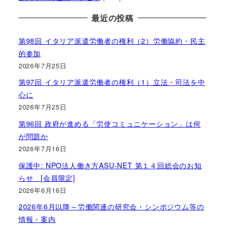
最近の投稿
第98回 イタリア派遣労働者の権利（2）労働協約・民主
的参加
2026年7月25日
第97回 イタリア派遣労働者の権利（1）立法・司法を中
心に
2026年7月25日
第96回 政府が進める「労使コミュニケーション」は何
が問題か
2026年7月16日
保護中: NPO法人働き方ASU-NET 第１４回総会のお知
らせ [会員限定]
2026年6月16日
2026年6月以降～労働関連の研究会・シンポジウム等の
情報・案内