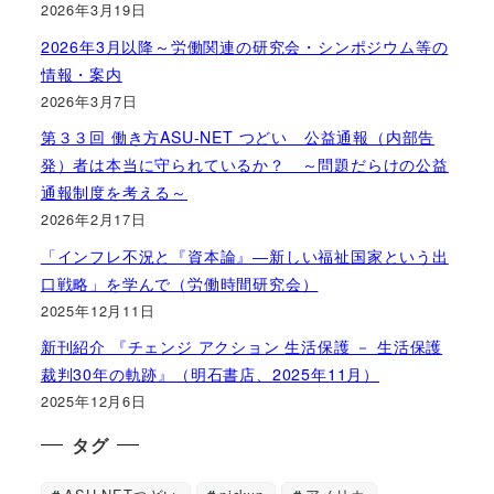
2026年3月19日
2026年3月以降～労働関連の研究会・シンポジウム等の
情報・案内
2026年3月7日
第３３回 働き方ASU-NET つどい 公益通報（内部告
発）者は本当に守られているか？ ～問題だらけの公益
通報制度を考える～
2026年2月17日
「インフレ不況と『資本論』―新しい福祉国家という出
口戦略」を学んで（労働時間研究会）
2025年12月11日
新刊紹介 『チェンジ アクション 生活保護 － 生活保護
裁判30年の軌跡』（明石書店、2025年11月）
2025年12月6日
タグ