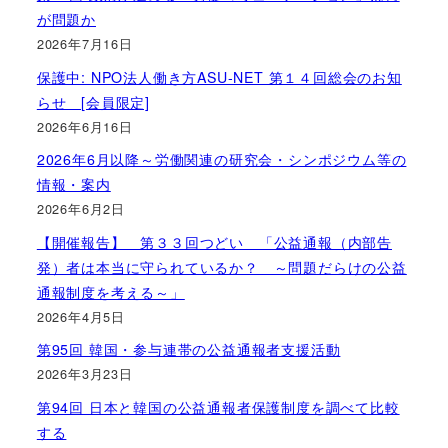
が問題か
2026年7月16日
保護中: NPO法人働き方ASU-NET 第１４回総会のお知
らせ [会員限定]
2026年6月16日
2026年6月以降～労働関連の研究会・シンポジウム等の
情報・案内
2026年6月2日
【開催報告】 第３３回つどい 「公益通報（内部告
発）者は本当に守られているか？ ～問題だらけの公益
通報制度を考える～」
2026年4月5日
第95回 韓国・参与連帯の公益通報者支援活動
2026年3月23日
第94回 日本と韓国の公益通報者保護制度を調べて比較
する