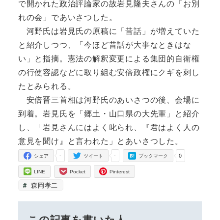
で開かれた政治評論家の故岩見隆夫さんの「お別
れの会」であいさつした。
河野氏は岩見氏の原稿に「昔話」が増えていた
と紹介しつつ、「今ほど昔話が大事なときはな
い」と指摘。憲法の解釈変更による集団的自衛権
の行使容認などに取り組む安倍政権にクギを刺し
たとみられる。
安倍晋三首相は河野氏のあいさつの後、会場に
到着。岩見氏を「郷土・山口県の大先輩」と紹介
し、「岩見さんにはよく叱られ、『君はよく人の
意見を聞け』と言われた」とあいさつした。
-
-
0
シェア
ツイート
ブックマーク
LINE
Pocket
Pinterest
森岡孝二
この記事を書いた人