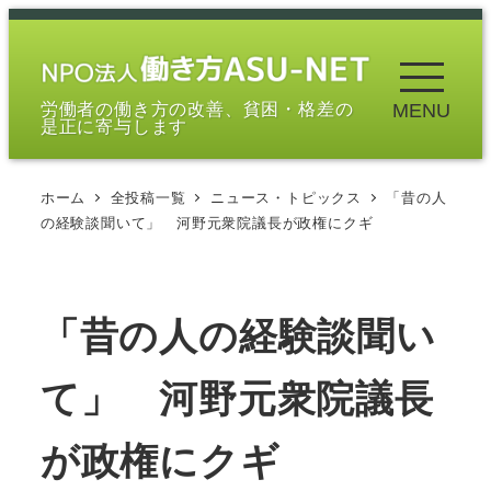
メ
イ
ン
労働者の働き方の改善、貧困・格差の
MENU
コ
是正に寄与します
ン
テ
ホーム
全投稿一覧
ニュース・トピックス
「昔の人
ン
の経験談聞いて」 河野元衆院議長が政権にクギ
ツ
へ
移
「昔の人の経験談聞い
動
て」 河野元衆院議長
が政権にクギ