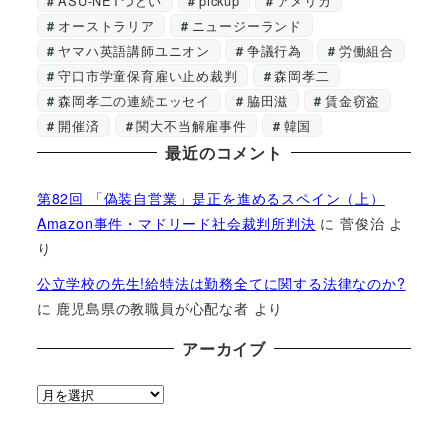
ASU-NETつどい
pickup
アメリカ
オーストラリア
ニュージーランド
ヤマハ英語講師ユニオン
争議行為
労働組合
守口市学童保育雇い止め裁判
森岡孝二
森岡孝二の連続エッセイ
脇田滋
賃金窃盗
開催済
関大不当解雇事件
韓国
最近のコメント
第82回 「偽装自営業」是正を進めるスペイン（上）
Amazon事件・マドリード社会裁判所判決
に
菅俊治
よ
り
公立学校の先生!給特法は勤務全てに関する法律なのか?
に
鹿児島県の教職員が心配な者
より
アーカイブ
ア
ー
カ