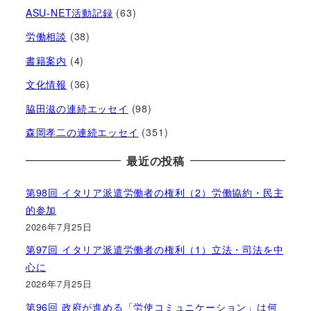
ASU-NET活動記録
(63)
労働相談
(38)
書籍案内
(4)
文化情報
(36)
脇田滋の連続エッセイ
(98)
森岡孝二の連続エッセイ
(351)
最近の投稿
第98回 イタリア派遣労働者の権利（2）労働協約・民主
的参加
2026年7月25日
第97回 イタリア派遣労働者の権利（1）立法・司法を中
心に
2026年7月25日
第96回 政府が進める「労使コミュニケーション」は何