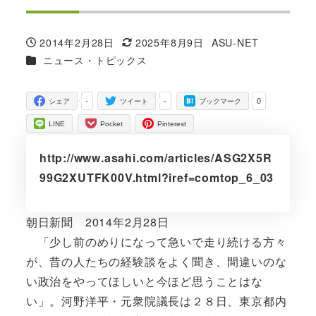
2014年2月28日
2025年8月9日
ASU-NET
投稿日
更新日
著
カテゴリー
ニュース・トピックス
者
-
-
0
シェア
ツイート
ブックマーク
LINE
Pocket
Pinterest
http://www.asahi.com/articles/ASG2X5R
99G2XUTFK00V.html?iref=comtop_6_03
朝日新聞 2014年2月28日
「少し前のめりになって急いで走り続ける方々
が、昔の人たちの経験談をよく聞き、間違いのな
い政治をやってほしいと今ほど思うことはな
い」。河野洋平・元衆院議長は２８日、東京都内