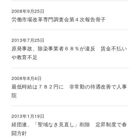
2008年9月25日
投稿日
労働市場改革専門調査会第４次報告骨子
2013年7月25日
投稿日
原発事故、除染事業者６８％が違反 賃金不払い
や教育不足
2008年8月4日
投稿日
最低時給は７８２円に 非常勤の待遇改善で人事
院
2013年1月19日
投稿日
経団連、「聖域なき見直し」削除 定昇制度で春
闘方針