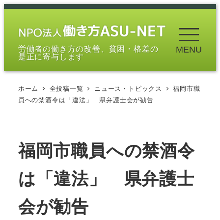
メ
イ
ン
労働者の働き方の改善、貧困・格差の
MENU
コ
是正に寄与します
ン
テ
ホーム
全投稿一覧
ニュース・トピックス
福岡市職
ン
員への禁酒令は「違法」 県弁護士会が勧告
ツ
へ
移
福岡市職員への禁酒令
動
は「違法」 県弁護士
会が勧告