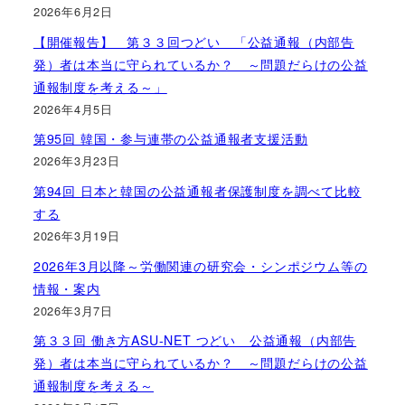
2026年6月2日
【開催報告】 第３３回つどい 「公益通報（内部告
発）者は本当に守られているか？ ～問題だらけの公益
通報制度を考える～」
2026年4月5日
第95回 韓国・参与連帯の公益通報者支援活動
2026年3月23日
第94回 日本と韓国の公益通報者保護制度を調べて比較
する
2026年3月19日
2026年3月以降～労働関連の研究会・シンポジウム等の
情報・案内
2026年3月7日
第３３回 働き方ASU-NET つどい 公益通報（内部告
発）者は本当に守られているか？ ～問題だらけの公益
通報制度を考える～