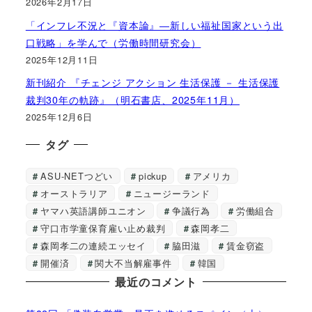
2026年2月17日
「インフレ不況と『資本論』―新しい福祉国家という出
口戦略」を学んで（労働時間研究会）
2025年12月11日
新刊紹介 『チェンジ アクション 生活保護 － 生活保護
裁判30年の軌跡』（明石書店、2025年11月）
2025年12月6日
タグ
ASU-NETつどい
pickup
アメリカ
オーストラリア
ニュージーランド
ヤマハ英語講師ユニオン
争議行為
労働組合
守口市学童保育雇い止め裁判
森岡孝二
森岡孝二の連続エッセイ
脇田滋
賃金窃盗
開催済
関大不当解雇事件
韓国
最近のコメント