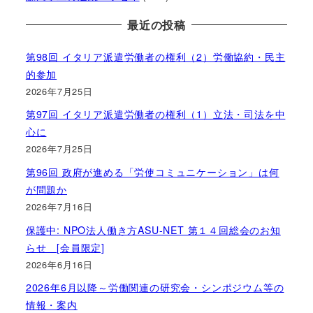
最近の投稿
第98回 イタリア派遣労働者の権利（2）労働協約・民主
的参加
2026年7月25日
第97回 イタリア派遣労働者の権利（1）立法・司法を中
心に
2026年7月25日
第96回 政府が進める「労使コミュニケーション」は何
が問題か
2026年7月16日
保護中: NPO法人働き方ASU-NET 第１４回総会のお知
らせ [会員限定]
2026年6月16日
2026年6月以降～労働関連の研究会・シンポジウム等の
情報・案内