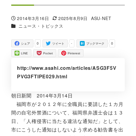
2014年3月16日
2025年8月9日
ASU-NET
投稿日
更新日
著
カテゴリー
ニュース・トピックス
者
0
-
0
シェア
ツイート
ブックマーク
LINE
Pocket
Pinterest
http://www.asahi.com/articles/ASG3F5V
PVG3FTIPE029.html
朝日新聞 2014年3月14日
福岡市が２０１２年に全職員に要請した１カ月
間の自宅外禁酒について、福岡県弁護士会は１３
日、「人権侵害に当たる違法な通知だ」として、
市にこうした通知はしないよう求める勧告書を出