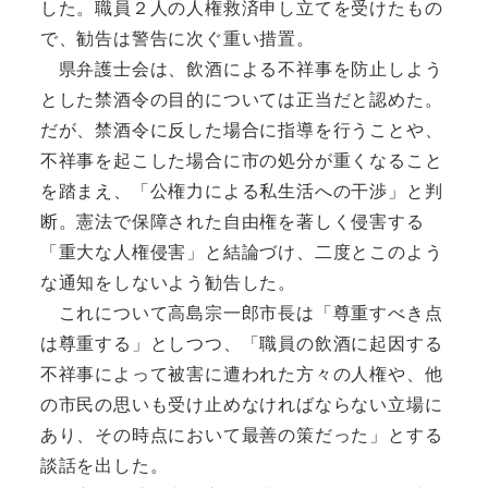
した。職員２人の人権救済申し立てを受けたもの
で、勧告は警告に次ぐ重い措置。
県弁護士会は、飲酒による不祥事を防止しよう
とした禁酒令の目的については正当だと認めた。
だが、禁酒令に反した場合に指導を行うことや、
不祥事を起こした場合に市の処分が重くなること
を踏まえ、「公権力による私生活への干渉」と判
断。憲法で保障された自由権を著しく侵害する
「重大な人権侵害」と結論づけ、二度とこのよう
な通知をしないよう勧告した。
これについて高島宗一郎市長は「尊重すべき点
は尊重する」としつつ、「職員の飲酒に起因する
不祥事によって被害に遭われた方々の人権や、他
の市民の思いも受け止めなければならない立場に
あり、その時点において最善の策だった」とする
談話を出した。