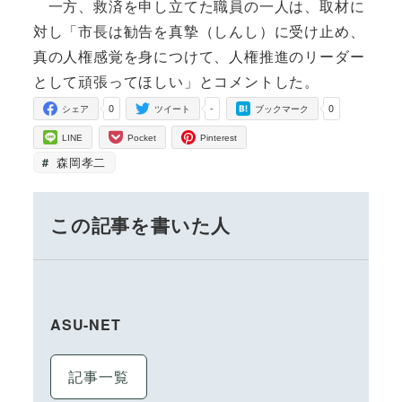
一方、救済を申し立てた職員の一人は、取材に
対し「市長は勧告を真摯（しんし）に受け止め、
真の人権感覚を身につけて、人権推進のリーダー
として頑張ってほしい」とコメントした。
0
-
0
シェア
ツイート
ブックマーク
LINE
Pocket
Pinterest
森岡孝二
この記事を書いた人
ASU-NET
記事一覧