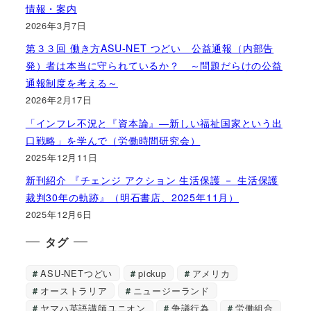
情報・案内
2026年3月7日
第３３回 働き方ASU-NET つどい 公益通報（内部告
発）者は本当に守られているか？ ～問題だらけの公益
通報制度を考える～
2026年2月17日
「インフレ不況と『資本論』―新しい福祉国家という出
口戦略」を学んで（労働時間研究会）
2025年12月11日
新刊紹介 『チェンジ アクション 生活保護 － 生活保護
裁判30年の軌跡』（明石書店、2025年11月）
2025年12月6日
タグ
ASU-NETつどい
pickup
アメリカ
オーストラリア
ニュージーランド
ヤマハ英語講師ユニオン
争議行為
労働組合