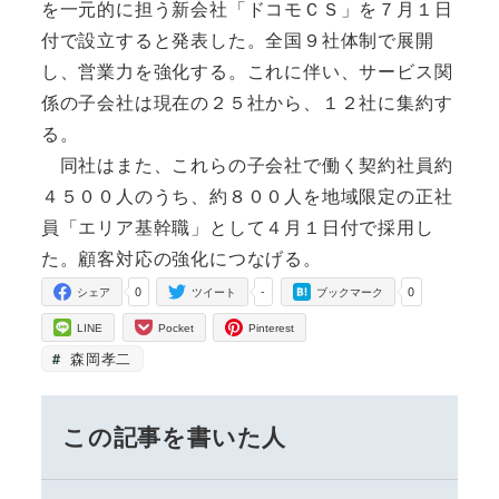
を一元的に担う新会社「ドコモＣＳ」を７月１日
付で設立すると発表した。全国９社体制で展開
し、営業力を強化する。これに伴い、サービス関
係の子会社は現在の２５社から、１２社に集約す
る。
同社はまた、これらの子会社で働く契約社員約
４５００人のうち、約８００人を地域限定の正社
員「エリア基幹職」として４月１日付で採用し
た。顧客対応の強化につなげる。
0
-
0
シェア
ツイート
ブックマーク
LINE
Pocket
Pinterest
森岡孝二
この記事を書いた人