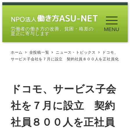
メ
イ
ン
労働者の働き方の改善、貧困・格差の
MENU
コ
是正に寄与します
ン
テ
ホーム
全投稿一覧
ニュース・トピックス
ドコモ、
ン
サービス子会社を７月に設立 契約社員８００人を正社員化
ツ
へ
移
ドコモ、サービス子会
動
社を７月に設立 契約
社員８００人を正社員