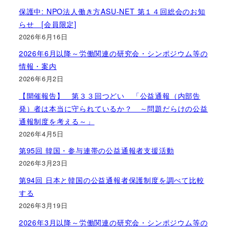
保護中: NPO法人働き方ASU-NET 第１４回総会のお知
らせ [会員限定]
2026年6月16日
2026年6月以降～労働関連の研究会・シンポジウム等の
情報・案内
2026年6月2日
【開催報告】 第３３回つどい 「公益通報（内部告
発）者は本当に守られているか？ ～問題だらけの公益
通報制度を考える～」
2026年4月5日
第95回 韓国・参与連帯の公益通報者支援活動
2026年3月23日
第94回 日本と韓国の公益通報者保護制度を調べて比較
する
2026年3月19日
2026年3月以降～労働関連の研究会・シンポジウム等の