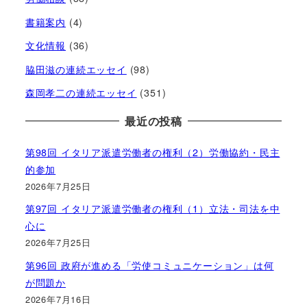
書籍案内
(4)
文化情報
(36)
脇田滋の連続エッセイ
(98)
森岡孝二の連続エッセイ
(351)
最近の投稿
第98回 イタリア派遣労働者の権利（2）労働協約・民主
的参加
2026年7月25日
第97回 イタリア派遣労働者の権利（1）立法・司法を中
心に
2026年7月25日
第96回 政府が進める「労使コミュニケーション」は何
が問題か
2026年7月16日