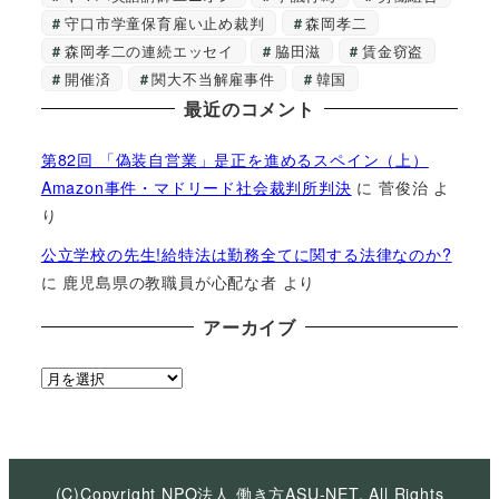
守口市学童保育雇い止め裁判
森岡孝二
森岡孝二の連続エッセイ
脇田滋
賃金窃盗
開催済
関大不当解雇事件
韓国
最近のコメント
第82回 「偽装自営業」是正を進めるスペイン（上）
Amazon事件・マドリード社会裁判所判決
に
菅俊治
よ
り
公立学校の先生!給特法は勤務全てに関する法律なのか?
に
鹿児島県の教職員が心配な者
より
アーカイブ
ア
ー
カ
イ
ブ
(C)Copyright NPO法人 働き方ASU-NET, All Rights