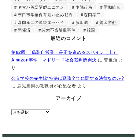
ヤマハ英語講師ユニオン
争議行為
労働組合
守口市学童保育雇い止め裁判
森岡孝二
森岡孝二の連続エッセイ
脇田滋
賃金窃盗
開催済
関大不当解雇事件
韓国
最近のコメント
第82回 「偽装自営業」是正を進めるスペイン（上）
Amazon事件・マドリード社会裁判所判決
に
菅俊治
よ
り
公立学校の先生!給特法は勤務全てに関する法律なのか?
に
鹿児島県の教職員が心配な者
より
アーカイブ
ア
ー
カ
イ