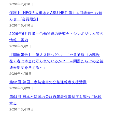
2026年7月16日
保護中: NPO法人働き方ASU-NET 第１４回総会のお知
らせ [会員限定]
2026年6月16日
2026年6月以降～労働関連の研究会・シンポジウム等の
情報・案内
2026年6月2日
【開催報告】 第３３回つどい 「公益通報（内部告
発）者は本当に守られているか？ ～問題だらけの公益
通報制度を考える～」
2026年4月5日
第95回 韓国・参与連帯の公益通報者支援活動
2026年3月23日
第94回 日本と韓国の公益通報者保護制度を調べて比較
する
2026年3月19日