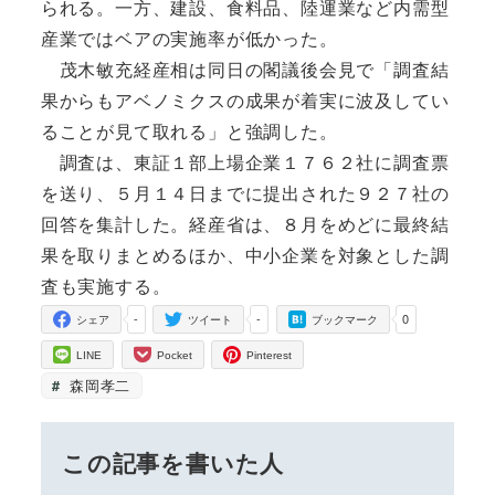
られる。一方、建設、食料品、陸運業など内需型
産業ではベアの実施率が低かった。
茂木敏充経産相は同日の閣議後会見で「調査結
果からもアベノミクスの成果が着実に波及してい
ることが見て取れる」と強調した。
調査は、東証１部上場企業１７６２社に調査票
を送り、５月１４日までに提出された９２７社の
回答を集計した。経産省は、８月をめどに最終結
果を取りまとめるほか、中小企業を対象とした調
査も実施する。
-
-
0
シェア
ツイート
ブックマーク
LINE
Pocket
Pinterest
森岡孝二
この記事を書いた人