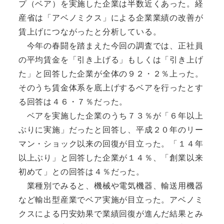
プ（ベア）を実施した企業は半数近くあった。経
産省は「アベノミクス」による企業業績の改善が
賃上げにつながったと分析している。
今年の春闘を踏まえた今回の調査では、正社員
の平均賃金を「引き上げる」もしくは「引き上げ
た」と回答した企業が全体の９２・２％上った。
そのうち賃金体系を底上げするベアを行ったとす
る回答は４６・７％だった。
ベアを実施した企業のうち７３％が「６年以上
ぶりに実施」だったと回答し、平成２０年のリー
マン・ショック以来の回復が目立った。「１４年
以上ぶり」と回答した企業が１４％、「創業以来
初めて」との回答は４％だった。
業種別でみると、機械や電気機器、輸送用機器
など輸出型産業でベア実施が目立った。アベノミ
クスによる円安効果で業績回復が進んだ結果とみ