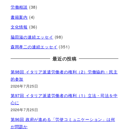
労働相談
(38)
書籍案内
(4)
文化情報
(36)
脇田滋の連続エッセイ
(98)
森岡孝二の連続エッセイ
(351)
最近の投稿
第98回 イタリア派遣労働者の権利（2）労働協約・民主
的参加
2026年7月25日
第97回 イタリア派遣労働者の権利（1）立法・司法を中
心に
2026年7月25日
第96回 政府が進める「労使コミュニケーション」は何
が問題か