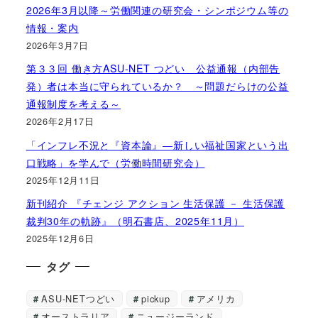
2026年3月以降～労働関連の研究会・シンポジウム等の
情報・案内
2026年3月7日
第３３回 働き方ASU-NET つどい 公益通報（内部告
発）者は本当に守られているか？ ～問題だらけの公益
通報制度を考える～
2026年2月17日
「インフレ不況と『資本論』―新しい福祉国家という出
口戦略」を学んで（労働時間研究会）
2025年12月11日
新刊紹介 『チェンジ アクション 生活保護 － 生活保護
裁判30年の軌跡』（明石書店、2025年11月）
2025年12月6日
タグ
ASU-NETつどい
pickup
アメリカ
オーストラリア
ニュージーランド