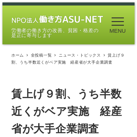
メ
イ
ン
労働者の働き方の改善、貧困・格差の
MENU
コ
是正に寄与します
ン
テ
ホーム
全投稿一覧
ニュース・トピックス
賃上げ９
ン
割、うち半数近くがベア実施 経産省が大手企業調査
ツ
へ
移
賃上げ９割、うち半数
動
近くがベア実施 経産
省が大手企業調査