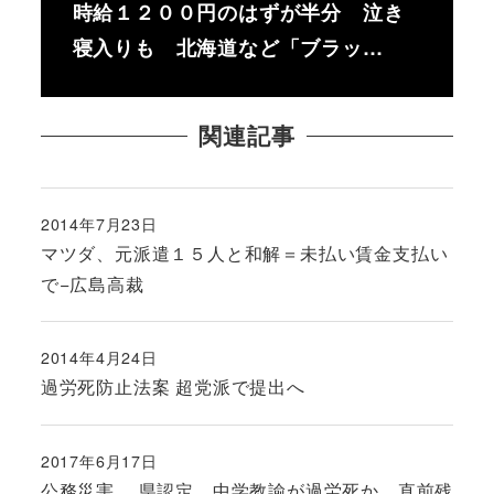
時給１２００円のはずが半分 泣き
寝入りも 北海道など「ブラッ…
関連記事
2014年7月23日
投稿日
マツダ、元派遣１５人と和解＝未払い賃金支払い
で−広島高裁
2014年4月24日
投稿日
過労死防止法案 超党派で提出へ
2017年6月17日
投稿日
公務災害 県認定 中学教諭が過労死か 直前残