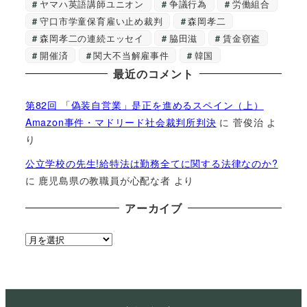
ヤマハ英語講師ユニオン
争議行為
労働組合
守口市学童保育雇い止め裁判
森岡孝二
森岡孝二の連続エッセイ
脇田滋
賃金窃盗
開催済
関大不当解雇事件
韓国
最近のコメント
第82回 「偽装自営業」是正を進めるスペイン（上）
Amazon事件・マドリード社会裁判所判決
に
菅俊治
よ
り
公立学校の先生!給特法は勤務全てに関する法律なのか?
に
鹿児島県の教職員が心配な者
より
アーカイブ
ア
ー
カ
イ