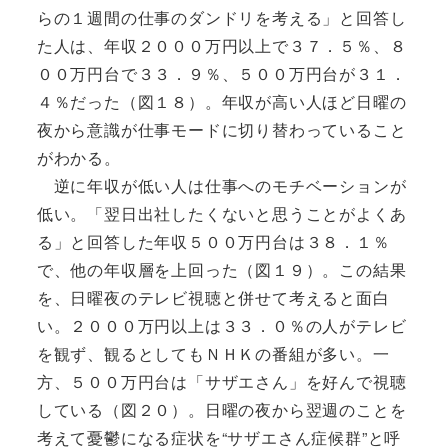
らの１週間の仕事のダンドリを考える」と回答し
た人は、年収２０００万円以上で３７．５％、８
００万円台で３３．９％、５００万円台が３１．
４％だった（図１８）。年収が高い人ほど日曜の
夜から意識が仕事モードに切り替わっていること
がわかる。
逆に年収が低い人は仕事へのモチベーションが
低い。「翌日出社したくないと思うことがよくあ
る」と回答した年収５００万円台は３８．１％
で、他の年収層を上回った（図１９）。この結果
を、日曜夜のテレビ視聴と併せて考えると面白
い。２０００万円以上は３３．０％の人がテレビ
を観ず、観るとしてもＮＨＫの番組が多い。一
方、５００万円台は「サザエさん」を好んで視聴
している（図２０）。日曜の夜から翌週のことを
考えて憂鬱になる症状を“サザエさん症候群”と呼