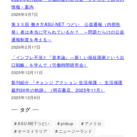
情報・案内
2026年3月7日
第３３回 働き方ASU-NET つどい 公益通報（内部告
発）者は本当に守られているか？ ～問題だらけの公益
通報制度を考える～
2026年2月17日
「インフレ不況と『資本論』―新しい福祉国家という出
口戦略」を学んで（労働時間研究会）
2025年12月11日
新刊紹介 『チェンジ アクション 生活保護 － 生活保護
裁判30年の軌跡』（明石書店、2025年11月）
2025年12月6日
タグ
ASU-NETつどい
pickup
アメリカ
オーストラリア
ニュージーランド