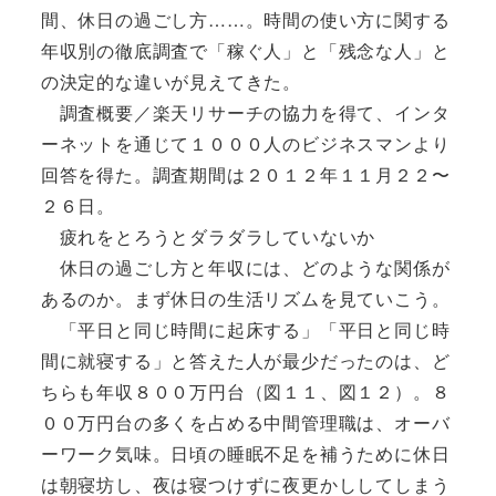
間、休日の過ごし方……。時間の使い方に関する
年収別の徹底調査で「稼ぐ人」と「残念な人」と
の決定的な違いが見えてきた。
調査概要／楽天リサーチの協力を得て、インタ
ーネットを通じて１０００人のビジネスマンより
回答を得た。調査期間は２０１２年１１月２２〜
２６日。
疲れをとろうとダラダラしていないか
休日の過ごし方と年収には、どのような関係が
あるのか。まず休日の生活リズムを見ていこう。
「平日と同じ時間に起床する」「平日と同じ時
間に就寝する」と答えた人が最少だったのは、ど
ちらも年収８００万円台（図１１、図１２）。８
００万円台の多くを占める中間管理職は、オーバ
ーワーク気味。日頃の睡眠不足を補うために休日
は朝寝坊し、夜は寝つけずに夜更かししてしまう