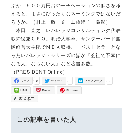
ぶが、５００万円台のモチベーションの低さを考
えると、まさにぴったりなネーミングではないだ
ろうか。（村上 敬＝文 工藤睦子＝撮影）
本田 直之 レバレッジコンサルティング代表
取締役兼ＣＥＯ。明治大学卒。サンダーバード国
際経営大学院でＭＢＡ取得。 ベストセラーとな
ったレバレッジ・シリーズのほか『会社で不幸に
なる人、ならない人』など著書多数。
（PRESIDENT Online）
0
-
0
シェア
ツイート
ブックマーク
LINE
Pocket
Pinterest
森岡孝二
この記事を書いた人