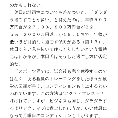
のかもしれない。
休日の計画性についても差がついた。「ダラダ
ラ過ごすことが多い」と答えたのは、年収５００
万円台が２７．０％、８００万円台が２２．
５％、２０００万円以上が１９．５％で、年収が
低いほど目的なく過ごす傾向がある（図１３）。
休日くらい息を抜いてゆっくりしたいという気持
ちはわかるが、本田氏はそうした過ごし方に否定
的だ。
「スポーツ界では、試合後も完全休養するので
はなく、ある程度のトレーニングをしたほうが疲
労の回復が早く、コンディションも向上するとい
われています。この方法は“アクティブレスト”と
呼ばれていますが、ビジネスも同じ。ダラダラす
るよりアクティブに過ごしたほうが、いい休息に
なって月曜日のコンディションも上がります」