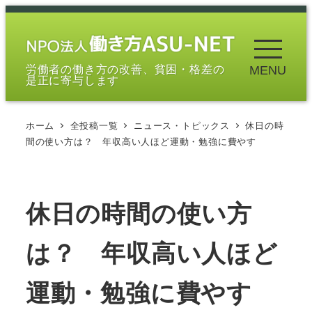
メ
イ
ン
労働者の働き方の改善、貧困・格差の
MENU
コ
是正に寄与します
ン
テ
ホーム
全投稿一覧
ニュース・トピックス
休日の時
ン
間の使い方は？ 年収高い人ほど運動・勉強に費やす
ツ
へ
移
休日の時間の使い方
動
は？ 年収高い人ほど
運動・勉強に費やす