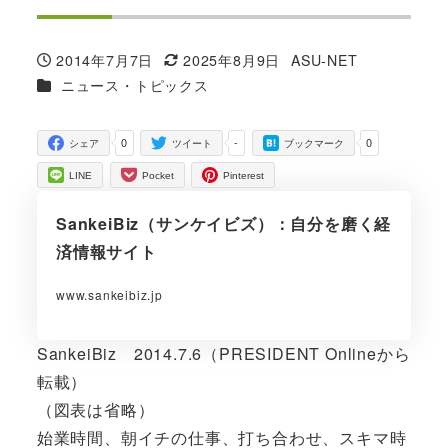
2014年7月7日
2025年8月9日
ASU-NET
投稿日
更新日
著
カテゴリー
ニュース・トピックス
者
0
-
0
シェア
ツイート
ブックマーク
LINE
Pocket
Pinterest
SankeiBiz（サンケイビズ）：自分を磨く経
済情報サイト
www.sankeibiz.jp
SankeiBiz 2014.7.6（PRESIDENT Onlineから
転載）
（図表は省略）
始業時間、朝イチの仕事、打ち合わせ、スキマ時