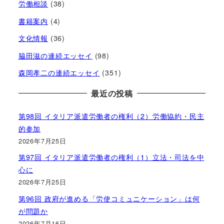
労働相談
(38)
書籍案内
(4)
文化情報
(36)
脇田滋の連続エッセイ
(98)
森岡孝二の連続エッセイ
(351)
最近の投稿
第98回 イタリア派遣労働者の権利（2）労働協約・民主
的参加
2026年7月25日
第97回 イタリア派遣労働者の権利（1）立法・司法を中
心に
2026年7月25日
第96回 政府が進める「労使コミュニケーション」は何
が問題か
2026年7月16日