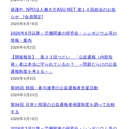
保護中: NPO法人働き方ASU-NET 第１４回総会のお知
らせ [会員限定]
2026年6月16日
2026年6月以降～労働関連の研究会・シンポジウム等の
情報・案内
2026年6月2日
【開催報告】 第３３回つどい 「公益通報（内部告
発）者は本当に守られているか？ ～問題だらけの公益
通報制度を考える～」
2026年4月5日
第95回 韓国・参与連帯の公益通報者支援活動
2026年3月23日
第94回 日本と韓国の公益通報者保護制度を調べて比較
する
2026年3月19日
2026年3月以降～労働関連の研究会・シンポジウム等の