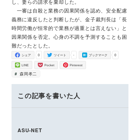
し、妻らの請求を棄却した。
一審は自殺と業務の因果関係を認め、安全配慮
義務に違反したと判断したが、金子裁判長は「長
時間労働が恒常的で業務が過重とは言えない」と
因果関係を否定。心身の不調を予測することも困
難だったとした。
0
-
0
シェア
ツイート
ブックマーク
LINE
Pocket
Pinterest
森岡孝二
この記事を書いた人
ASU-NET