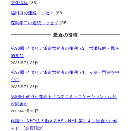
文化情報
(36)
脇田滋の連続エッセイ
(98)
森岡孝二の連続エッセイ
(351)
最近の投稿
第98回 イタリア派遣労働者の権利（2）労働協約・民主
的参加
2026年7月25日
第97回 イタリア派遣労働者の権利（1）立法・司法を中
心に
2026年7月25日
第96回 政府が進める「労使コミュニケーション」は何
が問題か
2026年7月16日
保護中: NPO法人働き方ASU-NET 第１４回総会のお知
らせ [会員限定]