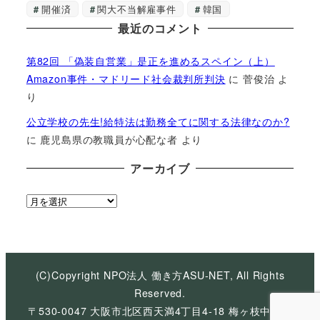
開催済
関大不当解雇事件
韓国
最近のコメント
第82回 「偽装自営業」是正を進めるスペイン（上）
Amazon事件・マドリード社会裁判所判決
に
菅俊治
よ
り
公立学校の先生!給特法は勤務全てに関する法律なのか?
に
鹿児島県の教職員が心配な者
より
アーカイブ
ア
ー
カ
イ
ブ
(C)Copyright NPO法人 働き方ASU-NET, All Rights
Reserved.
〒530-0047 大阪市北区西天満4丁目4-18 梅ヶ枝中央ビ