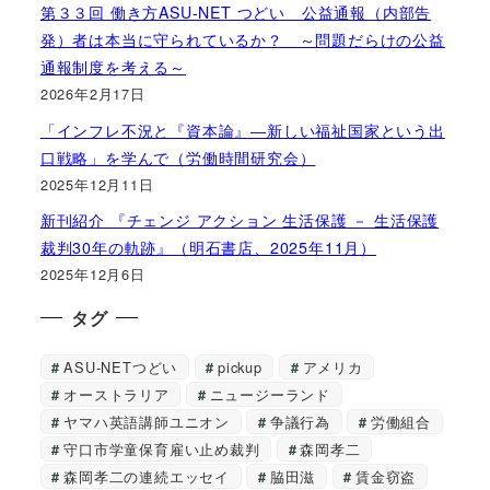
第３３回 働き方ASU-NET つどい 公益通報（内部告
発）者は本当に守られているか？ ～問題だらけの公益
通報制度を考える～
2026年2月17日
「インフレ不況と『資本論』―新しい福祉国家という出
口戦略」を学んで（労働時間研究会）
2025年12月11日
新刊紹介 『チェンジ アクション 生活保護 － 生活保護
裁判30年の軌跡』（明石書店、2025年11月）
2025年12月6日
タグ
ASU-NETつどい
pickup
アメリカ
オーストラリア
ニュージーランド
ヤマハ英語講師ユニオン
争議行為
労働組合
守口市学童保育雇い止め裁判
森岡孝二
森岡孝二の連続エッセイ
脇田滋
賃金窃盗