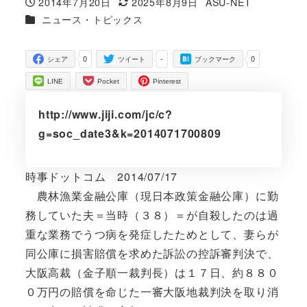
2014年7月20日
2025年8月9日
ASU-NET
投稿日
更新日
著
カテゴリー
ニュース・トピックス
者
0
-
0
シェア
ツイート
ブックマーク
LINE
Pocket
Pinterest
http://www.jiji.com/jc/c?
g=soc_date3&k=2014071700809
時事ドットコム 2014/07/17
農林漁業金融公庫（現日本政策金融公庫）に勤
務していた夫＝当時（３８）＝が自殺したのは過
重な業務でうつ病を発症したためとして、妻らが
同公庫に損害賠償を求めた訴訟の控訴審判決で、
大阪高裁（金子順一裁判長）は１７日、約８８０
０万円の賠償を命じた一審大阪地裁判決を取り消