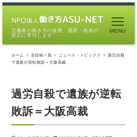
メ
イ
ン
労働者の働き方の改善、貧困・格差の
MENU
コ
是正に寄与します
ン
テ
ホーム
全投稿一覧
ニュース・トピックス
過労自殺
ン
で遺族が逆転敗訴＝大阪高裁
ツ
へ
移
過労自殺で遺族が逆転
動
敗訴＝大阪高裁