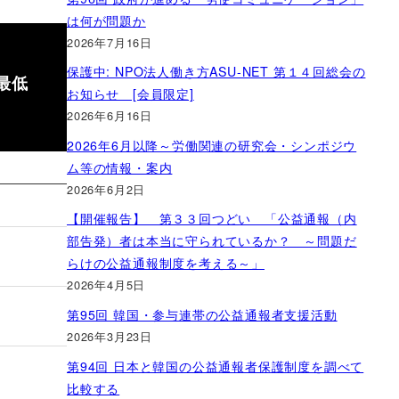
は何が問題か
2026年7月16日
保護中: NPO法人働き方ASU-NET 第１４回総会の
最低
お知らせ [会員限定]
2026年6月16日
2026年6月以降～労働関連の研究会・シンポジウ
ム等の情報・案内
2026年6月2日
【開催報告】 第３３回つどい 「公益通報（内
部告発）者は本当に守られているか？ ～問題だ
らけの公益通報制度を考える～」
2026年4月5日
第95回 韓国・参与連帯の公益通報者支援活動
」
2026年3月23日
第94回 日本と韓国の公益通報者保護制度を調べて
比較する