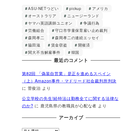
ASU-NETつどい
pickup
アメリカ
オーストラリア
ニュージーランド
ヤマハ英語講師ユニオン
争議行為
労働組合
守口市学童保育雇い止め裁判
森岡孝二
森岡孝二の連続エッセイ
脇田滋
賃金窃盗
開催済
関大不当解雇事件
韓国
最近のコメント
第82回 「偽装自営業」是正を進めるスペイン
（上）Amazon事件・マドリード社会裁判所判決
に
菅俊治
より
公立学校の先生!給特法は勤務全てに関する法律な
のか?
に
鹿児島県の教職員が心配な者
より
アーカイブ
ア