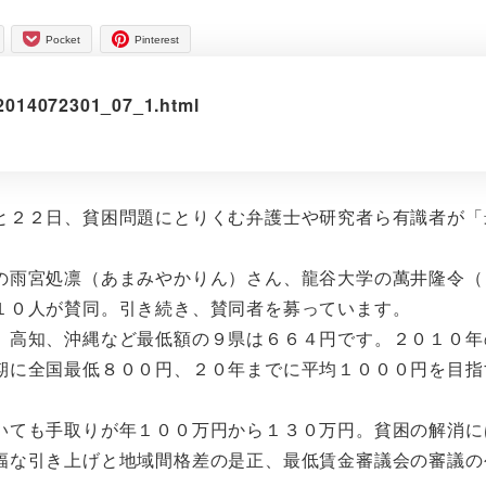
Pocket
Pinterest
3/2014072301_07_1.html
２２日、貧困問題にとりくむ弁護士や研究者ら有識者が「
雨宮処凛（あまみやかりん）さん、龍谷大学の萬井隆令（
１０人が賛同。引き続き、賛同者を募っています。
高知、沖縄など最低額の９県は６６４円です。２０１０年
期に全国最低８００円、２０年までに平均１０００円を目指
ても手取りが年１００万円から１３０万円。貧困の解消に
幅な引き上げと地域間格差の是正、最低賃金審議会の審議の