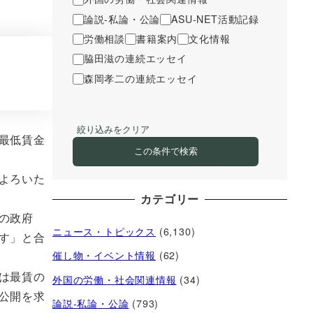
論説-私論・公論
ASU-NET活動記録
労働相談
書籍案内
文化情報
脇田滋の連続エッセイ
森岡孝二の連続エッセイ
絞り込みをクリア
最低賃金
この条件で検索
よろいた
カテゴリー
の政府
ニュース・トピックス
(6,130)
す」と合
催し物・イベント情報
(62)
は最賃の
外国の労働・社会関連情報
(34)
公開を求
論説-私論・公論
(793)