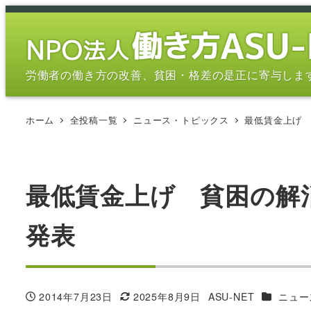
メ
イ
ン
コ
労働者の働き方の改善、貧困・格差の是正に寄与しま
ン
テ
ホーム
全投稿一覧
ニュース・トピックス
最低賃金上げ 
ン
ツ
へ
移
最低賃金上げ 貧困の解消
動
発表
カテゴリ
2014年7月23日
2025年8月9日
ASU-NET
ニュー
投稿日
更新日
著