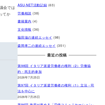
ASU-NET活動記録
(63)
議会では
労働相談
(38)
ってか
書籍案内
(4)
文化情報
(36)
脇田滋の連続エッセイ
(98)
森岡孝二の連続エッセイ
(351)
最近の投稿
第98回 イタリア派遣労働者の権利（2）労働協
約・民主的参加
2026年7月25日
第97回 イタリア派遣労働者の権利（1）立法・司
法を中心に
2026年7月25日
第96回 政府が進める「労使コミュニケーション」