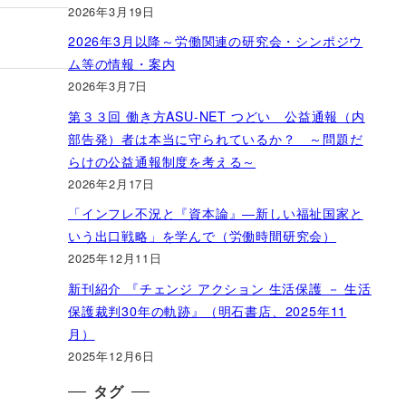
2026年3月19日
2026年3月以降～労働関連の研究会・シンポジウ
ム等の情報・案内
2026年3月7日
第３３回 働き方ASU-NET つどい 公益通報（内
部告発）者は本当に守られているか？ ～問題だ
らけの公益通報制度を考える～
2026年2月17日
「インフレ不況と『資本論』―新しい福祉国家と
いう出口戦略」を学んで（労働時間研究会）
2025年12月11日
新刊紹介 『チェンジ アクション 生活保護 － 生活
保護裁判30年の軌跡』（明石書店、2025年11
月）
2025年12月6日
タグ