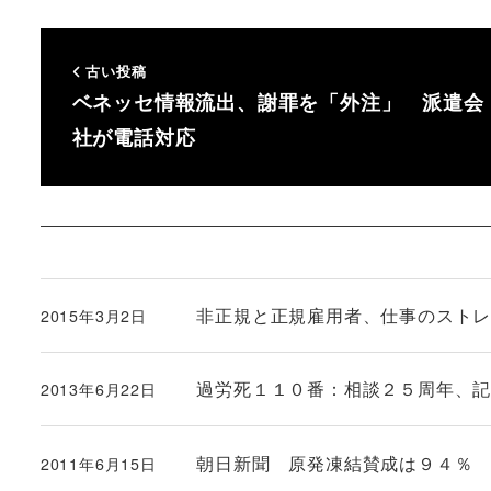
古い投稿
ベネッセ情報流出、謝罪を「外注」 派遣会
社が電話対応
非正規と正規雇用者、仕事のスト
2015年3月2日
投稿日
過労死１１０番：相談２５周年、
2013年6月22日
投稿日
朝日新聞 原発凍結賛成は９４％
2011年6月15日
投稿日