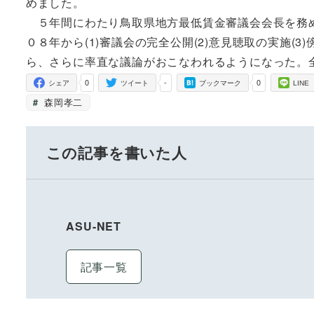
めました。
５年間にわたり鳥取県地方最低賃金審議会会長を務め
０８年から(1)審議会の完全公開(2)意見聴取の実施
ら、さらに率直な議論がおこなわれるようになった。
0
-
0
シェア
ツイート
ブックマーク
LINE
森岡孝二
この記事を書いた人
ASU-NET
記事一覧