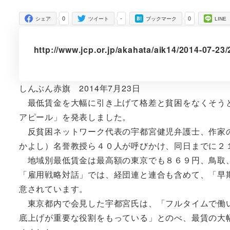
者
0
-
0
シェア
ツイート
ブックマーク
LINE
http://www.jcp.or.jp/akahata/aik14/2014-07-2
しんぶん赤旗 2014年7月23日
最低賃金を大幅に引き上げて格差と貧困をなくそうと
アピール」を発表しました。
反貧困ネットワーク代表の宇都宮健児弁護士、作家の
かよし）名誉教授ら４０人が呼びかけ、同日までに２
地域別最低賃金は最高額の東京でも８６９円、鳥取、
「雇用戦略対話」では、経団連と連合も含めて、「早
意されています。
東京都内で会見した宇都宮氏は、「フルタイムで働い
底上げが重要な役割をもっている」とのべ、最賃の大