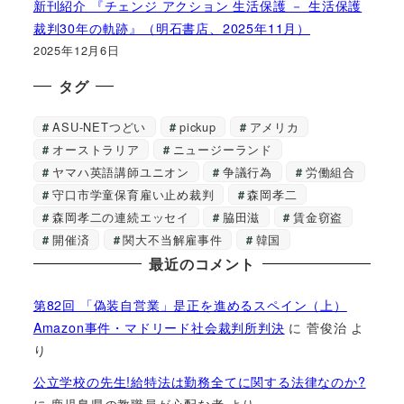
新刊紹介 『チェンジ アクション 生活保護 － 生活保護
裁判30年の軌跡』（明石書店、2025年11月）
2025年12月6日
タグ
ASU-NETつどい
pickup
アメリカ
オーストラリア
ニュージーランド
ヤマハ英語講師ユニオン
争議行為
労働組合
守口市学童保育雇い止め裁判
森岡孝二
森岡孝二の連続エッセイ
脇田滋
賃金窃盗
開催済
関大不当解雇事件
韓国
最近のコメント
第82回 「偽装自営業」是正を進めるスペイン（上）
Amazon事件・マドリード社会裁判所判決
に
菅俊治
よ
り
公立学校の先生!給特法は勤務全てに関する法律なのか?
に
鹿児島県の教職員が心配な者
より