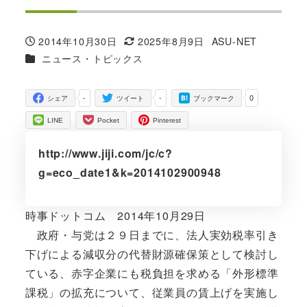
2014年10月30日
2025年8月9日
ASU-NET
投稿日
更新日
著
カテゴリー
ニュース・トピックス
者
-
-
0
シェア
ツイート
ブックマーク
LINE
Pocket
Pinterest
http://www.jiji.com/jc/c?
g=eco_date1&k=2014102900948
時事ドットコム 2014年10月29日
政府・与党は２９日までに、法人実効税率引き
下げによる減収分の代替財源確保策として検討し
ている、赤字企業にも税負担を求める「外形標準
課税」の拡充について、従業員の賃上げを実施し