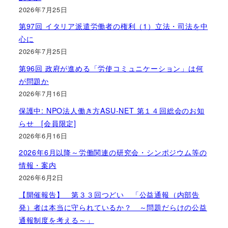
2026年7月25日
第97回 イタリア派遣労働者の権利（1）立法・司法を中
心に
2026年7月25日
第96回 政府が進める「労使コミュニケーション」は何
が問題か
2026年7月16日
保護中: NPO法人働き方ASU-NET 第１４回総会のお知
らせ [会員限定]
2026年6月16日
2026年6月以降～労働関連の研究会・シンポジウム等の
情報・案内
2026年6月2日
【開催報告】 第３３回つどい 「公益通報（内部告
発）者は本当に守られているか？ ～問題だらけの公益
通報制度を考える～」