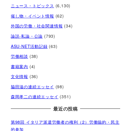
ニュース・トピックス
(6,130)
催し物・イベント情報
(62)
外国の労働・社会関連情報
(34)
論説-私論・公論
(793)
ASU-NET活動記録
(63)
労働相談
(38)
書籍案内
(4)
文化情報
(36)
脇田滋の連続エッセイ
(98)
森岡孝二の連続エッセイ
(351)
最近の投稿
第98回 イタリア派遣労働者の権利（2）労働協約・民主
的参加