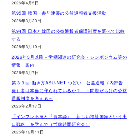
2026年4月5日
第95回 韓国・参与連帯の公益通報者支援活動
2026年3月23日
第94回 日本と韓国の公益通報者保護制度を調べて比較
する
2026年3月19日
2026年3月以降～労働関連の研究会・シンポジウム等の
情報・案内
2026年3月7日
第３３回 働き方ASU-NET つどい 公益通報（内部告
発）者は本当に守られているか？ ～問題だらけの公益
通報制度を考える～
2026年2月17日
「インフレ不況と『資本論』―新しい福祉国家という出
口戦略」を学んで（労働時間研究会）
2025年12月11日