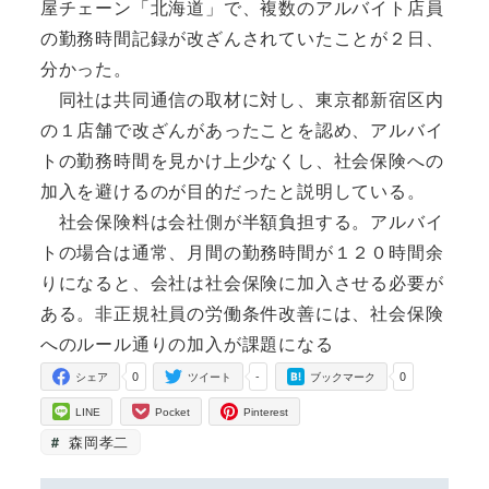
屋チェーン「北海道」で、複数のアルバイト店員
の勤務時間記録が改ざんされていたことが２日、
分かった。
同社は共同通信の取材に対し、東京都新宿区内
の１店舗で改ざんがあったことを認め、アルバイ
トの勤務時間を見かけ上少なくし、社会保険への
加入を避けるのが目的だったと説明している。
社会保険料は会社側が半額負担する。アルバイ
トの場合は通常、月間の勤務時間が１２０時間余
りになると、会社は社会保険に加入させる必要が
ある。非正規社員の労働条件改善には、社会保険
へのルール通りの加入が課題になる
0
-
0
シェア
ツイート
ブックマーク
LINE
Pocket
Pinterest
森岡孝二