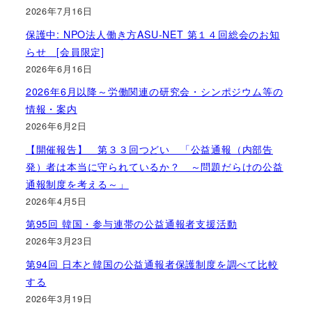
2026年7月16日
保護中: NPO法人働き方ASU-NET 第１４回総会のお知
らせ [会員限定]
2026年6月16日
2026年6月以降～労働関連の研究会・シンポジウム等の
情報・案内
2026年6月2日
【開催報告】 第３３回つどい 「公益通報（内部告
発）者は本当に守られているか？ ～問題だらけの公益
通報制度を考える～」
2026年4月5日
第95回 韓国・参与連帯の公益通報者支援活動
2026年3月23日
第94回 日本と韓国の公益通報者保護制度を調べて比較
する
2026年3月19日