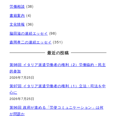
労働相談
(38)
書籍案内
(4)
文化情報
(36)
脇田滋の連続エッセイ
(98)
森岡孝二の連続エッセイ
(351)
最近の投稿
第98回 イタリア派遣労働者の権利（2）労働協約・民主
的参加
2026年7月25日
第97回 イタリア派遣労働者の権利（1）立法・司法を中
心に
2026年7月25日
第96回 政府が進める「労使コミュニケーション」は何
が問題か