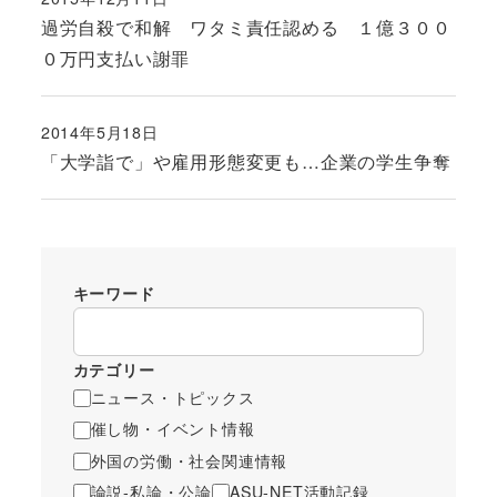
投稿日
過労自殺で和解 ワタミ責任認める １億３００
０万円支払い謝罪
2014年5月18日
投稿日
「大学詣で」や雇用形態変更も…企業の学生争奪
キーワード
カテゴリー
ニュース・トピックス
催し物・イベント情報
外国の労働・社会関連情報
論説-私論・公論
ASU-NET活動記録