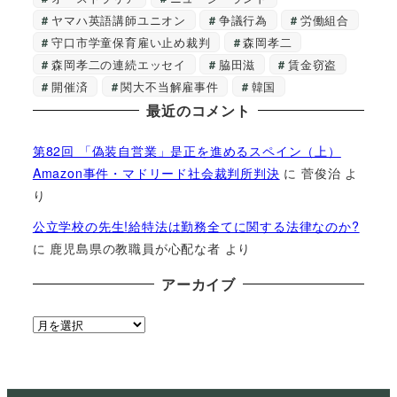
ヤマハ英語講師ユニオン
争議行為
労働組合
守口市学童保育雇い止め裁判
森岡孝二
森岡孝二の連続エッセイ
脇田滋
賃金窃盗
開催済
関大不当解雇事件
韓国
最近のコメント
第82回 「偽装自営業」是正を進めるスペイン（上）
Amazon事件・マドリード社会裁判所判決
に
菅俊治
よ
り
公立学校の先生!給特法は勤務全てに関する法律なのか?
に
鹿児島県の教職員が心配な者
より
アーカイブ
ア
ー
カ
イ