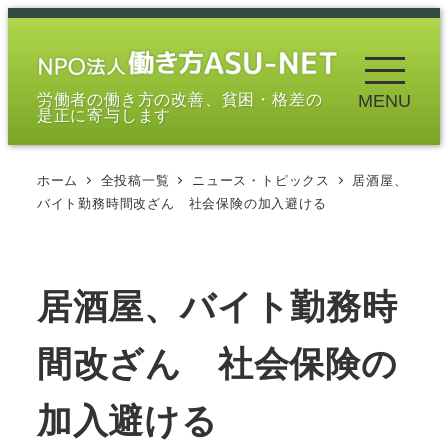
メ
イ
ン
労働者の働き方の改善、貧困・格差の
MENU
コ
是正に寄与します
ン
テ
ホーム
全投稿一覧
ニュース・トピックス
居酒屋、
ン
バイト勤務時間改ざん 社会保険の加入避ける
ツ
へ
移
居酒屋、バイト勤務時
動
間改ざん 社会保険の
加入避ける