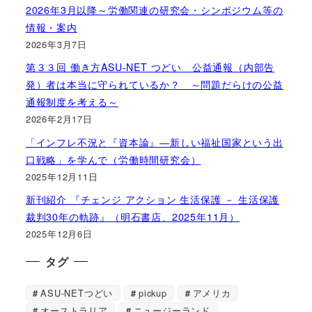
2026年3月以降～労働関連の研究会・シンポジウム等の
情報・案内
2026年3月7日
第３３回 働き方ASU-NET つどい 公益通報（内部告
発）者は本当に守られているか？ ～問題だらけの公益
通報制度を考える～
2026年2月17日
「インフレ不況と『資本論』―新しい福祉国家という出
口戦略」を学んで（労働時間研究会）
2025年12月11日
新刊紹介 『チェンジ アクション 生活保護 － 生活保護
裁判30年の軌跡』（明石書店、2025年11月）
2025年12月6日
タグ
ASU-NETつどい
pickup
アメリカ
オーストラリア
ニュージーランド