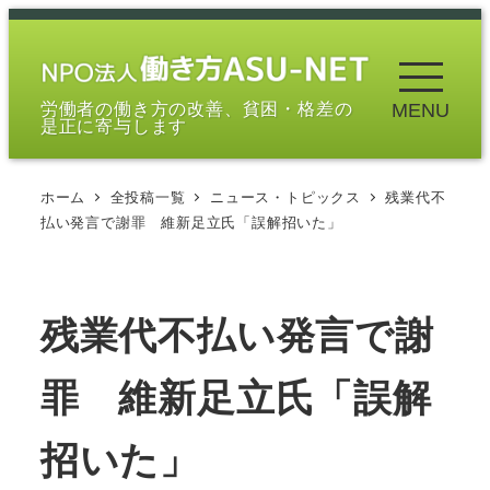
メ
イ
ン
労働者の働き方の改善、貧困・格差の
MENU
コ
是正に寄与します
ン
テ
ホーム
全投稿一覧
ニュース・トピックス
残業代不
ン
払い発言で謝罪 維新足立氏「誤解招いた」
ツ
へ
移
残業代不払い発言で謝
動
罪 維新足立氏「誤解
招いた」