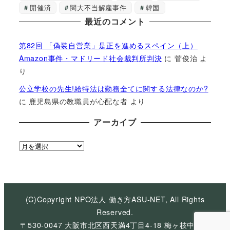
開催済
関大不当解雇事件
韓国
最近のコメント
第82回 「偽装自営業」是正を進めるスペイン（上）
Amazon事件・マドリード社会裁判所判決
に
菅俊治
よ
り
公立学校の先生!給特法は勤務全てに関する法律なのか?
に
鹿児島県の教職員が心配な者
より
アーカイブ
ア
ー
カ
イ
ブ
(C)Copyright NPO法人 働き方ASU-NET, All Rights
Reserved.
〒530-0047 大阪市北区西天満4丁目4-18 梅ヶ枝中央ビ