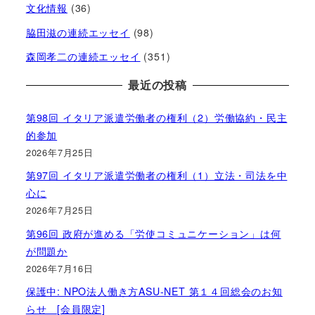
文化情報
(36)
脇田滋の連続エッセイ
(98)
森岡孝二の連続エッセイ
(351)
最近の投稿
第98回 イタリア派遣労働者の権利（2）労働協約・民主
的参加
2026年7月25日
第97回 イタリア派遣労働者の権利（1）立法・司法を中
心に
2026年7月25日
第96回 政府が進める「労使コミュニケーション」は何
が問題か
2026年7月16日
保護中: NPO法人働き方ASU-NET 第１４回総会のお知
らせ [会員限定]