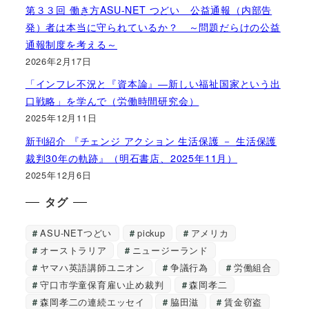
第３３回 働き方ASU-NET つどい 公益通報（内部告
発）者は本当に守られているか？ ～問題だらけの公益
通報制度を考える～
2026年2月17日
「インフレ不況と『資本論』―新しい福祉国家という出
口戦略」を学んで（労働時間研究会）
2025年12月11日
新刊紹介 『チェンジ アクション 生活保護 － 生活保護
裁判30年の軌跡』（明石書店、2025年11月）
2025年12月6日
タグ
ASU-NETつどい
pickup
アメリカ
オーストラリア
ニュージーランド
ヤマハ英語講師ユニオン
争議行為
労働組合
守口市学童保育雇い止め裁判
森岡孝二
森岡孝二の連続エッセイ
脇田滋
賃金窃盗