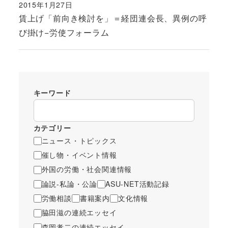
2015年1月27日
投稿日
賃上げ「前向き検討を」＝経団連会長、異例の呼
び掛け−労使フォーラム
キーワード
カテゴリー
ニュース・トピックス
催し物・イベント情報
外国の労働・社会関連情報
論説-私論・公論
ASU-NET活動記録
労働相談
書籍案内
文化情報
脇田滋の連続エッセイ
森岡孝二の連続エッセイ