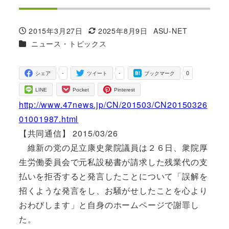
2015年3月27日
2025年8月9日
ASU-NET
投稿日
更新日
著
カテゴリー
ニュース・トピックス
者
-
-
0
シェア
ツイート
ブックマーク
LINE
Pocket
Pinterest
http://www.47news.jp/CN/201503/CN20150326
01001987.html
【共同通信】 2015/03/26
維新の党の足立康史衆院議員は２６日、衆院厚
生労働委員会で元私設秘書が請求した残業代の支
払いを拒否すると発言したことについて「誤解を
招くような発言をし、お騒がせしたことを心より
おわびします」と自身のホームページで謝罪し
た。