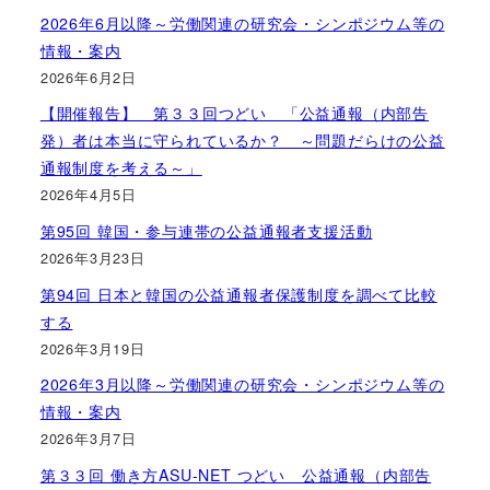
2026年6月以降～労働関連の研究会・シンポジウム等の
情報・案内
2026年6月2日
【開催報告】 第３３回つどい 「公益通報（内部告
発）者は本当に守られているか？ ～問題だらけの公益
通報制度を考える～」
2026年4月5日
第95回 韓国・参与連帯の公益通報者支援活動
2026年3月23日
第94回 日本と韓国の公益通報者保護制度を調べて比較
する
2026年3月19日
2026年3月以降～労働関連の研究会・シンポジウム等の
情報・案内
2026年3月7日
第３３回 働き方ASU-NET つどい 公益通報（内部告