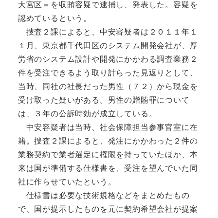
大宮区＝を収賄容疑で逮捕し、発表した。容疑を
認めているという。
捜査２課によると、中安容疑者は２０１１年１
１月、東京都千代田区のシステム開発会社が、厚
労省のシステム設計や開発にかかわる調査業務２
件を受注できるよう取り計らった見返りとして、
当時、同社の社長だった男性（７２）から現金を
受け取った疑いがある。男性の贈賄罪について
は、３年の公訴時効が成立している。
中安容疑者は当時、社会保障担当参事官室に在
籍。捜査２課によると、発注にかかわった２件の
業務契約で業者選定に権限を持っていたほか、本
来は国が準備する仕様書を、受注を望んでいた同
社に作らせていたという。
仕様書は必要な技術規格などをまとめたもの
で、国が提示したものを元に契約希望会社が提案