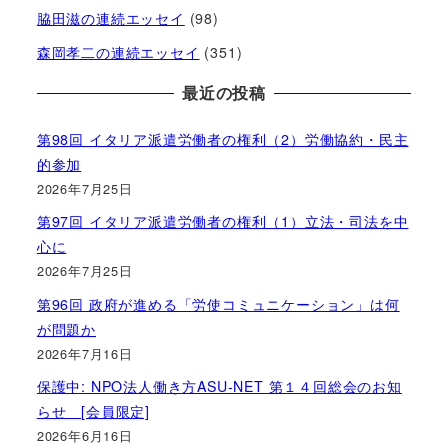
脇田滋の連続エッセイ
(98)
森岡孝二の連続エッセイ
(351)
最近の投稿
第98回 イタリア派遣労働者の権利（2）労働協約・民主
的参加
2026年7月25日
第97回 イタリア派遣労働者の権利（1）立法・司法を中
心に
2026年7月25日
第96回 政府が進める「労使コミュニケーション」は何
が問題か
2026年7月16日
保護中: NPO法人働き方ASU-NET 第１４回総会のお知
らせ [会員限定]
2026年6月16日