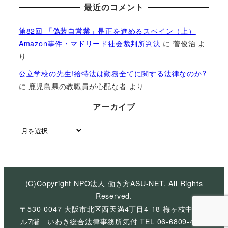
最近のコメント
第82回 「偽装自営業」是正を進めるスペイン（上）
Amazon事件・マドリード社会裁判所判決
に
菅俊治
よ
り
公立学校の先生!給特法は勤務全てに関する法律なのか?
に
鹿児島県の教職員が心配な者
より
アーカイブ
ア
ー
カ
イ
ブ
(C)Copyright NPO法人 働き方ASU-NET, All Rights
Reserved.
〒530-0047 大阪市北区西天満4丁目4-18 梅ヶ枝中央ビ
ル7階 いわき総合法律事務所気付 TEL 06-6809-4926