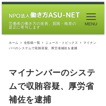
メ
イ
ン
労働者の働き方の改善、貧困・格差の
MENU
コ
是正に寄与します
ン
テ
ホーム
全投稿一覧
ニュース・トピックス
マイナン
ン
バーのシステムで収賄容疑、厚労省補佐を逮捕
ツ
へ
移
マイナンバーのシステ
動
ムで収賄容疑、厚労省
補佐を逮捕