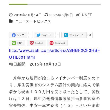
2015年10月14日
2025年8月9日
ASU-NET
投稿日
更新日
著
カテゴリー
ニュース・トピックス
者
-
-
0
シェア
ツイート
ブックマーク
LINE
Pocket
Pinterest
http://www.asahi.com/articles/ASHBF2CF3HBF
UTIL001.html
朝日新聞 2015年10月13日
来年から運用が始まるマイナンバー制度をめぐ
り、厚生労働省のシステム設計の契約に絡んで業
者から現金１００万円を受け取ったとして、警視
庁は１３日、厚生労働省情報政策担当参事官室の
室長補佐、中安一幸容疑者（４５）＝さいたま市