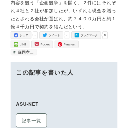
内容を競う「企画競争」を開く。２件にはそれぞ
れ４社と２社が参加したが、いずれも現金を贈っ
たとされる会社が選ばれ、約７４００万円と約１
億４千万円で契約を結んだという。
-
-
0
シェア
ツイート
ブックマーク
LINE
Pocket
Pinterest
森岡孝二
この記事を書いた人
ASU-NET
記事一覧