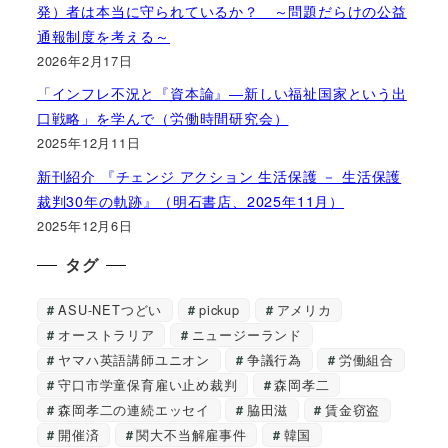
発）者は本当に守られているか？ ～問題だらけの公益
通報制度を考える～
2026年2月17日
「インフレ不況と『資本論』―新しい福祉国家という出
口戦略」を学んで（労働時間研究会）
2025年12月11日
新刊紹介 『チェンジ アクション 生活保護 － 生活保護
裁判30年の軌跡』（明石書店、2025年11月）
2025年12月6日
タグ
ASU-NETつどい
pickup
アメリカ
オーストラリア
ニュージーランド
ヤマハ英語講師ユニオン
争議行為
労働組合
守口市学童保育雇い止め裁判
森岡孝二
森岡孝二の連続エッセイ
脇田滋
賃金窃盗
開催済
関大不当解雇事件
韓国