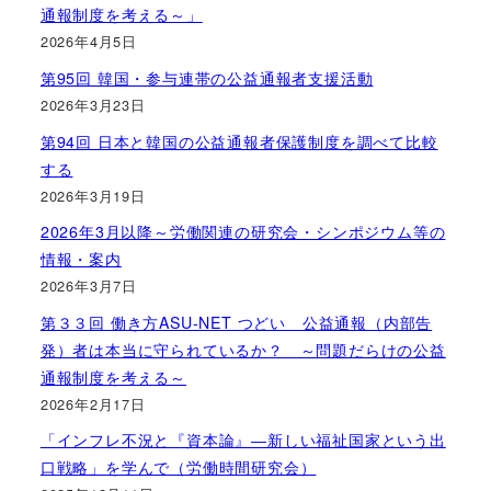
通報制度を考える～」
2026年4月5日
第95回 韓国・参与連帯の公益通報者支援活動
2026年3月23日
第94回 日本と韓国の公益通報者保護制度を調べて比較
する
2026年3月19日
2026年3月以降～労働関連の研究会・シンポジウム等の
情報・案内
2026年3月7日
第３３回 働き方ASU-NET つどい 公益通報（内部告
発）者は本当に守られているか？ ～問題だらけの公益
通報制度を考える～
2026年2月17日
「インフレ不況と『資本論』―新しい福祉国家という出
口戦略」を学んで（労働時間研究会）