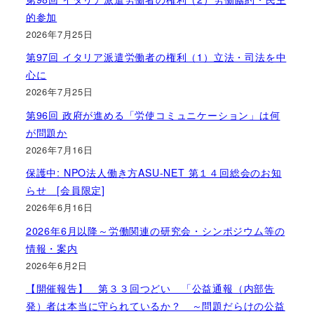
的参加
2026年7月25日
第97回 イタリア派遣労働者の権利（1）立法・司法を中
心に
2026年7月25日
第96回 政府が進める「労使コミュニケーション」は何
が問題か
2026年7月16日
保護中: NPO法人働き方ASU-NET 第１４回総会のお知
らせ [会員限定]
2026年6月16日
2026年6月以降～労働関連の研究会・シンポジウム等の
情報・案内
2026年6月2日
【開催報告】 第３３回つどい 「公益通報（内部告
発）者は本当に守られているか？ ～問題だらけの公益