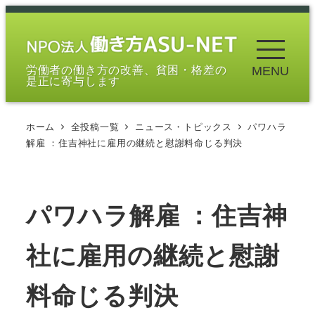
メ
イ
ン
労働者の働き方の改善、貧困・格差の
MENU
コ
是正に寄与します
ン
テ
ホーム
全投稿一覧
ニュース・トピックス
パワハラ
ン
解雇 ：住吉神社に雇用の継続と慰謝料命じる判決
ツ
へ
移
パワハラ解雇 ：住吉神
動
社に雇用の継続と慰謝
料命じる判決