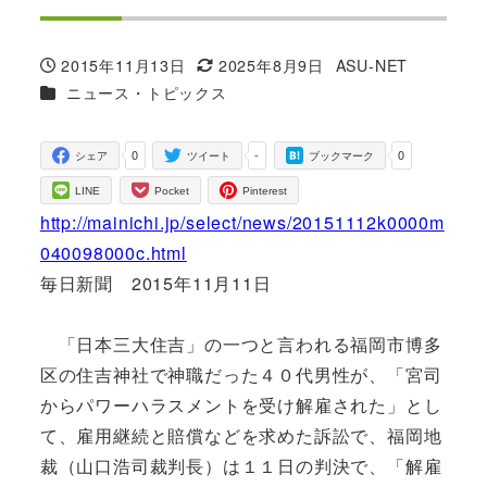
2015年11月13日
2025年8月9日
ASU-NET
投稿日
更新日
著
カテゴリー
ニュース・トピックス
者
0
-
0
シェア
ツイート
ブックマーク
LINE
Pocket
Pinterest
http://mainichi.jp/select/news/20151112k0000m
040098000c.html
毎日新聞 2015年11月11日
「日本三大住吉」の一つと言われる福岡市博多
区の住吉神社で神職だった４０代男性が、「宮司
からパワーハラスメントを受け解雇された」とし
て、雇用継続と賠償などを求めた訴訟で、福岡地
裁（山口浩司裁判長）は１１日の判決で、「解雇