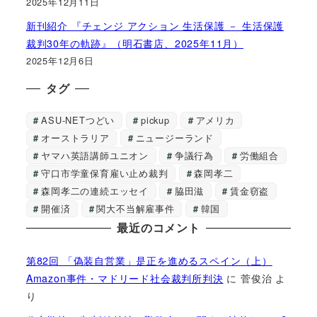
2025年12月11日
新刊紹介 『チェンジ アクション 生活保護 － 生活保護
裁判30年の軌跡』（明石書店、2025年11月）
2025年12月6日
タグ
ASU-NETつどい
pickup
アメリカ
オーストラリア
ニュージーランド
ヤマハ英語講師ユニオン
争議行為
労働組合
守口市学童保育雇い止め裁判
森岡孝二
森岡孝二の連続エッセイ
脇田滋
賃金窃盗
開催済
関大不当解雇事件
韓国
最近のコメント
第82回 「偽装自営業」是正を進めるスペイン（上）
Amazon事件・マドリード社会裁判所判決
に
菅俊治
よ
り