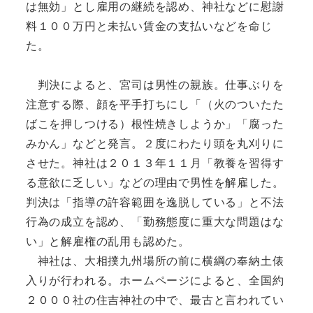
は無効」とし雇用の継続を認め、神社などに慰謝
料１００万円と未払い賃金の支払いなどを命じ
た。
判決によると、宮司は男性の親族。仕事ぶりを
注意する際、顔を平手打ちにし「（火のついたた
ばこを押しつける）根性焼きしようか」「腐った
みかん」などと発言。２度にわたり頭を丸刈りに
させた。神社は２０１３年１１月「教養を習得す
る意欲に乏しい」などの理由で男性を解雇した。
判決は「指導の許容範囲を逸脱している」と不法
行為の成立を認め、「勤務態度に重大な問題はな
い」と解雇権の乱用も認めた。
神社は、大相撲九州場所の前に横綱の奉納土俵
入りが行われる。ホームページによると、全国約
２０００社の住吉神社の中で、最古と言われてい