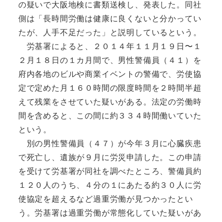
の疑いで大阪地検に書類送検し、発表した。同社
側は「長時間労働は健康に良くないと分かってい
たが、人手不足だった」と説明しているという。
労基署によると、２０１４年１１月１９日〜１
２月１８日の１カ月間で、男性警備員（４１）を
府内各地のビルや商業イベントの警備で、労使協
定で定めた月１６０時間の限度時間を２時間半超
えて残業をさせていた疑いがある。法定の労働時
間を含めると、この間に約３３４時間働いていた
という。
別の男性警備員（４７）が今年３月に心臓疾患
で死亡し、遺族が９月に労災申請した。この申請
を受けて労基署が同社を調べたところ、警備員約
１２０人のうち、４分の１にあたる約３０人に労
使協定を超えるなど過重労働が見つかったとい
う。労基署は過重労働が常態化していた疑いがあ