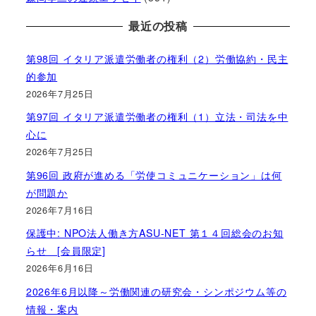
最近の投稿
第98回 イタリア派遣労働者の権利（2）労働協約・民主
的参加
2026年7月25日
第97回 イタリア派遣労働者の権利（1）立法・司法を中
心に
2026年7月25日
第96回 政府が進める「労使コミュニケーション」は何
が問題か
2026年7月16日
保護中: NPO法人働き方ASU-NET 第１４回総会のお知
らせ [会員限定]
2026年6月16日
2026年6月以降～労働関連の研究会・シンポジウム等の
情報・案内