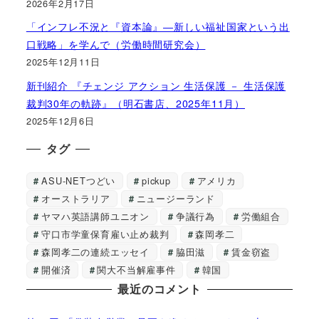
2026年2月17日
「インフレ不況と『資本論』―新しい福祉国家という出
口戦略」を学んで（労働時間研究会）
2025年12月11日
新刊紹介 『チェンジ アクション 生活保護 － 生活保護
裁判30年の軌跡』（明石書店、2025年11月）
2025年12月6日
タグ
ASU-NETつどい
pickup
アメリカ
オーストラリア
ニュージーランド
ヤマハ英語講師ユニオン
争議行為
労働組合
守口市学童保育雇い止め裁判
森岡孝二
森岡孝二の連続エッセイ
脇田滋
賃金窃盗
開催済
関大不当解雇事件
韓国
最近のコメント