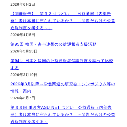
2026年6月2日
【開催報告】 第３３回つどい 「公益通報（内部告
発）者は本当に守られているか？ ～問題だらけの公益
通報制度を考える～」
2026年4月5日
第95回 韓国・参与連帯の公益通報者支援活動
2026年3月23日
第94回 日本と韓国の公益通報者保護制度を調べて比較
する
2026年3月19日
2026年3月以降～労働関連の研究会・シンポジウム等の
情報・案内
2026年3月7日
第３３回 働き方ASU-NET つどい 公益通報（内部告
発）者は本当に守られているか？ ～問題だらけの公益
通報制度を考える～