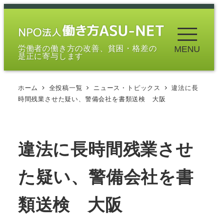
メ
イ
ン
労働者の働き方の改善、貧困・格差の
MENU
コ
是正に寄与します
ン
テ
ホーム
全投稿一覧
ニュース・トピックス
違法に長
ン
時間残業させた疑い、警備会社を書類送検 大阪
ツ
へ
移
違法に長時間残業させ
動
た疑い、警備会社を書
類送検 大阪