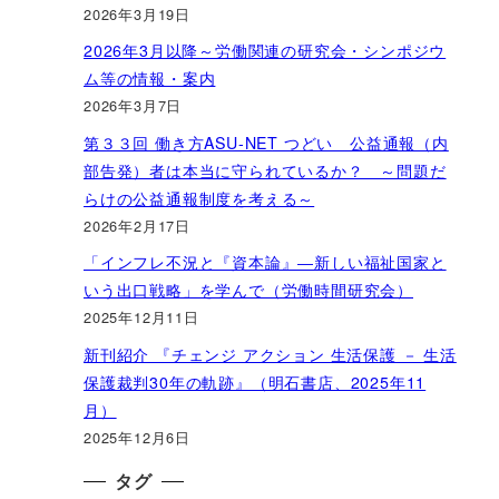
2026年3月19日
2026年3月以降～労働関連の研究会・シンポジウ
ム等の情報・案内
2026年3月7日
第３３回 働き方ASU-NET つどい 公益通報（内
部告発）者は本当に守られているか？ ～問題だ
らけの公益通報制度を考える～
2026年2月17日
「インフレ不況と『資本論』―新しい福祉国家と
いう出口戦略」を学んで（労働時間研究会）
2025年12月11日
新刊紹介 『チェンジ アクション 生活保護 － 生活
保護裁判30年の軌跡』（明石書店、2025年11
月）
2025年12月6日
タグ