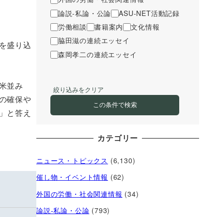
論説-私論・公論
ASU-NET活動記録
労働相談
書籍案内
文化情報
脇田滋の連続エッセイ
を盛り込
森岡孝二の連続エッセイ
米並み
絞り込みをクリア
の確保や
この条件で検索
」と答え
カテゴリー
ニュース・トピックス
(6,130)
催し物・イベント情報
(62)
外国の労働・社会関連情報
(34)
論説-私論・公論
(793)