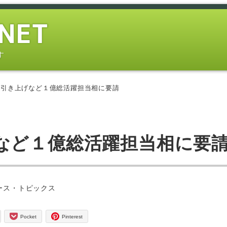
す
金引き上げなど１億総活躍担当相に要請
など１億総活躍担当相に要
ー
ース・トピックス
Pocket
Pinterest