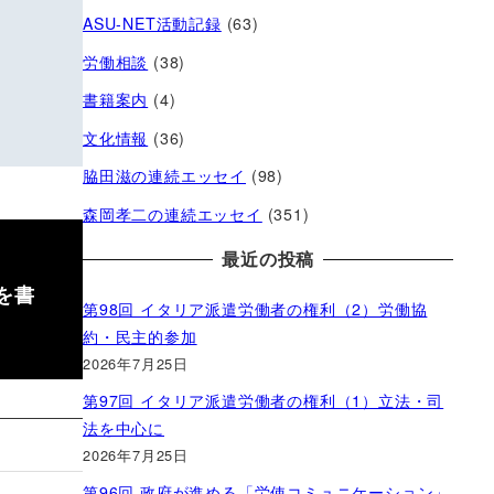
ASU-NET活動記録
(63)
労働相談
(38)
書籍案内
(4)
文化情報
(36)
脇田滋の連続エッセイ
(98)
森岡孝二の連続エッセイ
(351)
最近の投稿
を書
第98回 イタリア派遣労働者の権利（2）労働協
約・民主的参加
2026年7月25日
第97回 イタリア派遣労働者の権利（1）立法・司
法を中心に
2026年7月25日
第96回 政府が進める「労使コミュニケーション」