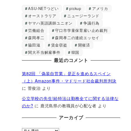
ASU-NETつどい
pickup
アメリカ
オーストラリア
ニュージーランド
ヤマハ英語講師ユニオン
争議行為
労働組合
守口市学童保育雇い止め裁判
森岡孝二
森岡孝二の連続エッセイ
脇田滋
賃金窃盗
開催済
関大不当解雇事件
韓国
最近のコメント
第82回 「偽装自営業」是正を進めるスペイン
（上）Amazon事件・マドリード社会裁判所判決
に
菅俊治
より
公立学校の先生!給特法は勤務全てに関する法律な
のか?
に
鹿児島県の教職員が心配な者
より
アーカイブ
ア