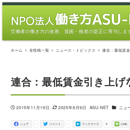
メ
イ
ン
コ
労働者の働き方の改善、貧困・格差の是正に寄与しま
ン
テ
ホーム
全投稿一覧
ニュース・トピックス
連合：最低賃
ン
ツ
へ
移
連合：最低賃金引き上げ
動
カテゴリ
2015年11月19日
2025年8月9日
ASU-NET
ニュ
投稿日
更新日
著
者
-
-
0
シェア
ツイート
ブックマーク
LINE