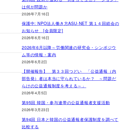
は何が問題か
2026年7月16日
保護中: NPO法人働き方ASU-NET 第１４回総会の
お知らせ [会員限定]
2026年6月16日
2026年6月以降～労働関連の研究会・シンポジウ
ム等の情報・案内
2026年6月2日
【開催報告】 第３３回つどい 「公益通報（内
部告発）者は本当に守られているか？ ～問題だ
らけの公益通報制度を考える～」
2026年4月5日
第95回 韓国・参与連帯の公益通報者支援活動
2026年3月23日
第94回 日本と韓国の公益通報者保護制度を調べて
比較する