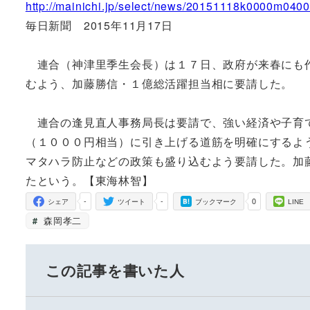
http://mainichi.jp/select/news/20151118k0000m040
毎日新聞 2015年11月17日
連合（神津里季生会長）は１７日、政府が来春にも作
むよう、加藤勝信・１億総活躍担当相に要請した。
連合の逢見直人事務局長は要請で、強い経済や子育て
（１０００円相当）に引き上げる道筋を明確にするよ
マタハラ防止などの政策も盛り込むよう要請した。加
たという。【東海林智】
-
-
0
シェア
ツイート
ブックマーク
LINE
森岡孝二
この記事を書いた人