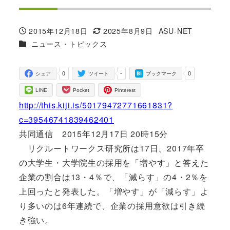
2015年12月18日
2025年8月9日
ASU-NET
投稿日
更新日
著
カテゴリー
ニュース・トピックス
者
0
-
0
シェア
ツイート
ブックマーク
LINE
Pocket
Pinterest
http://this.kiji.is/50179472771661831?
c=39546741839462401
共同通信 2015年12月17日 20時15分
リクルートワークス研究所は17日、2017年卒
の大学生・大学院生の採用を「増やす」と答えた
企業の割合は13・4％で、「減らす」の4・2％を
上回ったと発表した。「増やす」が「減らす」よ
り多いのは6年連続で、企業の採用意欲は引き続
き強い。