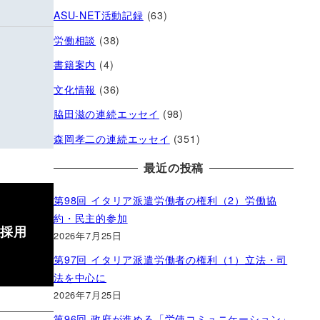
ASU-NET活動記録
(63)
労働相談
(38)
書籍案内
(4)
文化情報
(36)
脇田滋の連続エッセイ
(98)
森岡孝二の連続エッセイ
(351)
最近の投稿
第98回 イタリア派遣労働者の権利（2）労働協
約・民主的参加
い採用
2026年7月25日
第97回 イタリア派遣労働者の権利（1）立法・司
法を中心に
2026年7月25日
第96回 政府が進める「労使コミュニケーション」