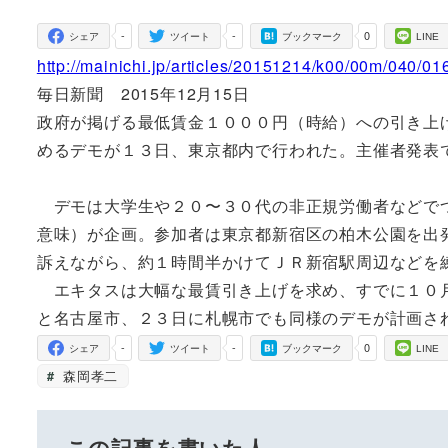
者
-
-
0
シェア
ツイート
ブックマーク
LINE
http://mainichi.jp/articles/20151214/k00/00m/040/0
毎日新聞 2015年12月15日
政府が掲げる最低賃金１０００円（時給）への引き上
めるデモが１３日、東京都内で行われた。主催者発表
デモは大学生や２０〜３０代の非正規労働者などでつ
意味）が企画。参加者は東京都新宿区の柏木公園を出
訴えながら、約１時間半かけてＪＲ新宿駅周辺などを
エキタスは大幅な最賃引き上げを求め、すでに１０月
と名古屋市、２３日に札幌市でも同様のデモが計画さ
-
-
0
シェア
ツイート
ブックマーク
LINE
森岡孝二
この記事を書いた人