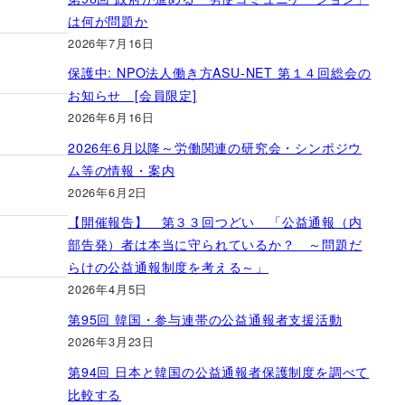
は何が問題か
2026年7月16日
保護中: NPO法人働き方ASU-NET 第１４回総会の
お知らせ [会員限定]
2026年6月16日
2026年6月以降～労働関連の研究会・シンポジウ
ム等の情報・案内
2026年6月2日
【開催報告】 第３３回つどい 「公益通報（内
部告発）者は本当に守られているか？ ～問題だ
らけの公益通報制度を考える～」
2026年4月5日
第95回 韓国・参与連帯の公益通報者支援活動
2026年3月23日
第94回 日本と韓国の公益通報者保護制度を調べて
比較する