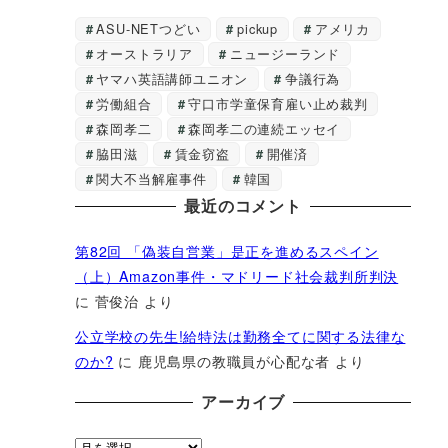
ASU-NETつどい
pickup
アメリカ
オーストラリア
ニュージーランド
ヤマハ英語講師ユニオン
争議行為
労働組合
守口市学童保育雇い止め裁判
森岡孝二
森岡孝二の連続エッセイ
脇田滋
賃金窃盗
開催済
関大不当解雇事件
韓国
最近のコメント
第82回 「偽装自営業」是正を進めるスペイン
（上）Amazon事件・マドリード社会裁判所判決
に
菅俊治
より
公立学校の先生!給特法は勤務全てに関する法律な
のか?
に
鹿児島県の教職員が心配な者
より
アーカイブ
ア