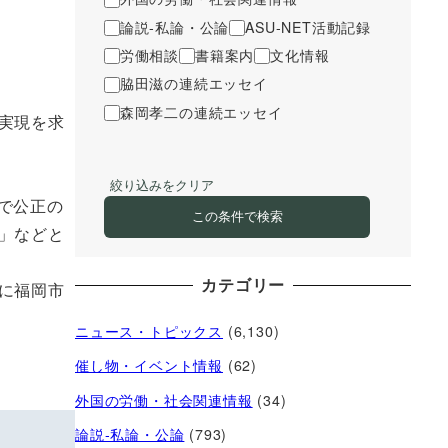
論説-私論・公論
ASU-NET活動記録
労働相談
書籍案内
文化情報
脇田滋の連続エッセイ
森岡孝二の連続エッセイ
実現を求
絞り込みをクリア
で公正の
この条件で検索
」などと
カテゴリー
に福岡市
ニュース・トピックス
(6,130)
催し物・イベント情報
(62)
外国の労働・社会関連情報
(34)
論説-私論・公論
(793)