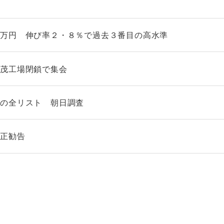
２万円 伸び率２・８％で過去３番目の高水準
加茂工場閉鎖で集会
社の全リスト 朝日調査
是正勧告