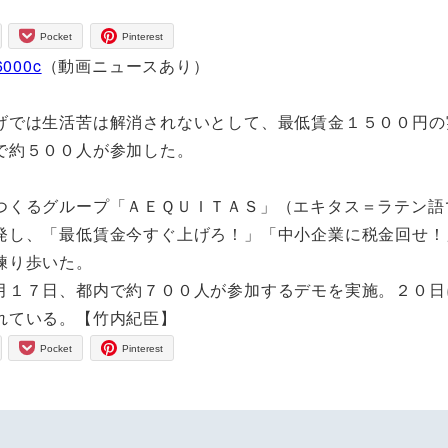
Pocket
Pinterest
16000c
（動画ニュースあり）
げでは生活苦は解消されないとして、最低賃金１５００円の
で約５００人が参加した。
くるグループ「ＡＥＱＵＩＴＡＳ」（エキタス＝ラテン語
発し、「最低賃金今すぐ上げろ！」「中小企業に税金回せ！
練り歩いた。
１７日、都内で約７００人が参加するデモを実施。２０日
れている。【竹内紀臣】
Pocket
Pinterest