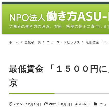
メ
イ
ン
コ
労働者の働き方の改善、貧困・格差の是正に寄与しま
ン
テ
ホーム
全投稿一覧
ニュース・トピックス
最低賃金 「１
ン
ツ
へ
移
最低賃金 「１５００円
動
京
カテゴリ
2015年12月15日
2025年8月9日
ASU-NET
ニュ
投稿日
更新日
著