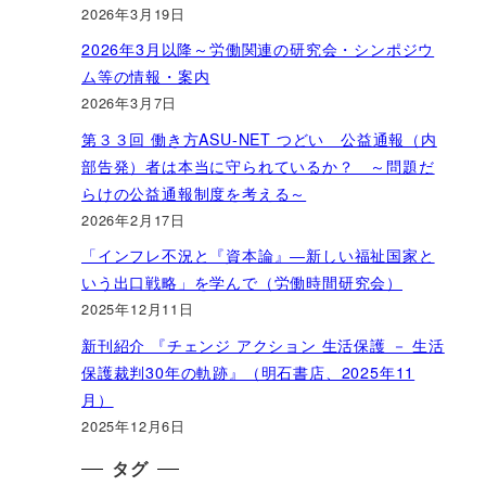
2026年3月19日
2026年3月以降～労働関連の研究会・シンポジウ
ム等の情報・案内
2026年3月7日
第３３回 働き方ASU-NET つどい 公益通報（内
部告発）者は本当に守られているか？ ～問題だ
らけの公益通報制度を考える～
2026年2月17日
「インフレ不況と『資本論』―新しい福祉国家と
いう出口戦略」を学んで（労働時間研究会）
2025年12月11日
新刊紹介 『チェンジ アクション 生活保護 － 生活
保護裁判30年の軌跡』（明石書店、2025年11
月）
2025年12月6日
タグ