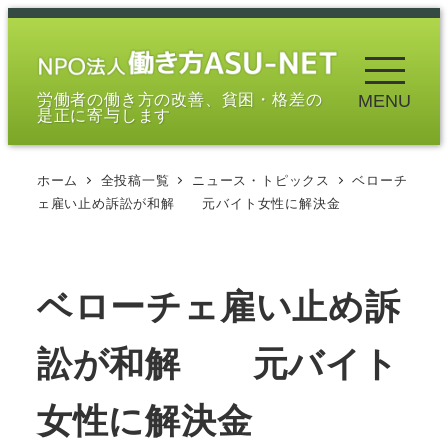
メ
イ
ン
労働者の働き方の改善、貧困・格差の
MENU
コ
是正に寄与します
ン
テ
ホーム
全投稿一覧
ニュース・トピックス
ベローチ
ン
ェ雇い止め訴訟が和解 元バイト女性に解決金
ツ
へ
移
ベローチェ雇い止め訴
動
訟が和解 元バイト
女性に解決金