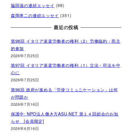
脇田滋の連続エッセイ
(98)
森岡孝二の連続エッセイ
(351)
最近の投稿
第98回 イタリア派遣労働者の権利（2）労働協約・民主
的参加
2026年7月25日
第97回 イタリア派遣労働者の権利（1）立法・司法を中
心に
2026年7月25日
第96回 政府が進める「労使コミュニケーション」は何
が問題か
2026年7月16日
保護中: NPO法人働き方ASU-NET 第１４回総会のお知
らせ [会員限定]
2026年6月16日