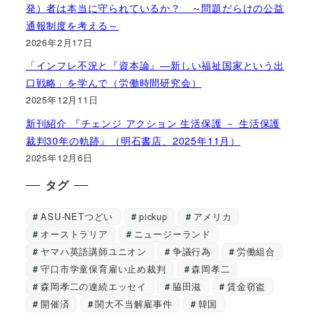
発）者は本当に守られているか？ ～問題だらけの公益
通報制度を考える～
2026年2月17日
「インフレ不況と『資本論』―新しい福祉国家という出
口戦略」を学んで（労働時間研究会）
2025年12月11日
新刊紹介 『チェンジ アクション 生活保護 － 生活保護
裁判30年の軌跡』（明石書店、2025年11月）
2025年12月6日
タグ
ASU-NETつどい
pickup
アメリカ
オーストラリア
ニュージーランド
ヤマハ英語講師ユニオン
争議行為
労働組合
守口市学童保育雇い止め裁判
森岡孝二
森岡孝二の連続エッセイ
脇田滋
賃金窃盗
開催済
関大不当解雇事件
韓国