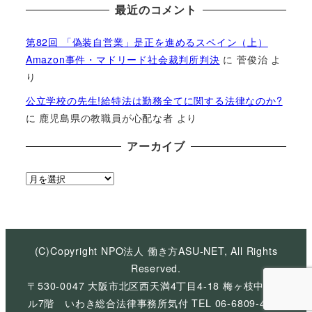
最近のコメント
第82回 「偽装自営業」是正を進めるスペイン（上）
Amazon事件・マドリード社会裁判所判決
に
菅俊治
よ
り
公立学校の先生!給特法は勤務全てに関する法律なのか?
に
鹿児島県の教職員が心配な者
より
アーカイブ
ア
ー
カ
イ
ブ
(C)Copyright NPO法人 働き方ASU-NET, All Rights
Reserved.
〒530-0047 大阪市北区西天満4丁目4-18 梅ヶ枝中央ビ
ル7階 いわき総合法律事務所気付 TEL 06-6809-4926