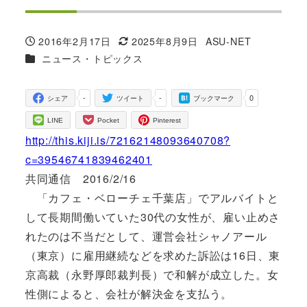
2016年2月17日
2025年8月9日
ASU-NET
投稿日
更新日
著
カテゴリー
ニュース・トピックス
者
-
-
0
シェア
ツイート
ブックマーク
LINE
Pocket
Pinterest
http://this.kiji.is/72162148093640708?
c=39546741839462401
共同通信 2016/2/16
「カフェ・ベローチェ千葉店」でアルバイトと
して長期間働いていた30代の女性が、雇い止めさ
れたのは不当だとして、運営会社シャノアール
（東京）に雇用継続などを求めた訴訟は16日、東
京高裁（永野厚郎裁判長）で和解が成立した。女
性側によると、会社が解決金を支払う。