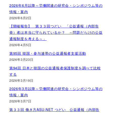
2026年6月以降～労働関連の研究会・シンポジウム等の
情報・案内
2026年6月2日
【開催報告】 第３３回つどい 「公益通報（内部告
発）者は本当に守られているか？ ～問題だらけの公益
通報制度を考える～」
2026年4月5日
第95回 韓国・参与連帯の公益通報者支援活動
2026年3月23日
第94回 日本と韓国の公益通報者保護制度を調べて比較
する
2026年3月19日
2026年3月以降～労働関連の研究会・シンポジウム等の
情報・案内
2026年3月7日
第３３回 働き方ASU-NET つどい 公益通報（内部告