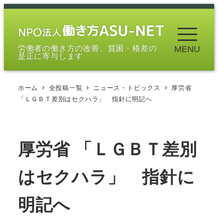
メ
イ
ン
労働者の働き方の改善、貧困・格差の
MENU
コ
是正に寄与します
ン
テ
ホーム
全投稿一覧
ニュース・トピックス
厚労省
ン
「ＬＧＢＴ差別はセクハラ」 指針に明記へ
ツ
へ
移
厚労省 「ＬＧＢＴ差別
動
はセクハラ」 指針に
明記へ