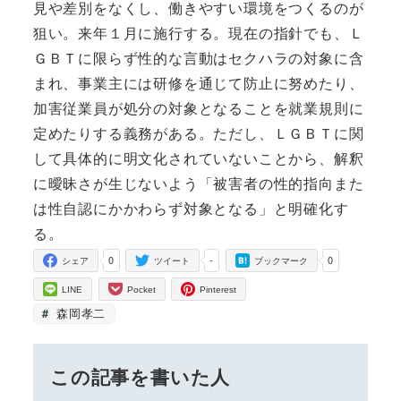
見や差別をなくし、働きやすい環境をつくるのが
狙い。来年１月に施行する。現在の指針でも、Ｌ
ＧＢＴに限らず性的な言動はセクハラの対象に含
まれ、事業主には研修を通じて防止に努めたり、
加害従業員が処分の対象となることを就業規則に
定めたりする義務がある。ただし、ＬＧＢＴに関
して具体的に明文化されていないことから、解釈
に曖昧さが生じないよう「被害者の性的指向また
は性自認にかかわらず対象となる」と明確化す
る。
0
-
0
シェア
ツイート
ブックマーク
LINE
Pocket
Pinterest
森岡孝二
この記事を書いた人