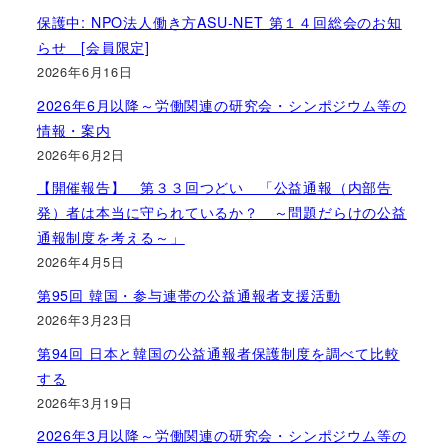
保護中: NPO法人働き方ASU-NET 第１４回総会のお知
らせ [会員限定]
2026年6月16日
2026年6月以降～労働関連の研究会・シンポジウム等の
情報・案内
2026年6月2日
【開催報告】 第３３回つどい 「公益通報（内部告
発）者は本当に守られているか？ ～問題だらけの公益
通報制度を考える～」
2026年4月5日
第95回 韓国・参与連帯の公益通報者支援活動
2026年3月23日
第94回 日本と韓国の公益通報者保護制度を調べて比較
する
2026年3月19日
2026年3月以降～労働関連の研究会・シンポジウム等の