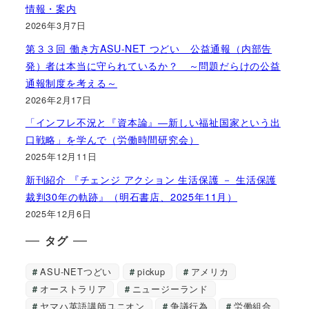
情報・案内
2026年3月7日
第３３回 働き方ASU-NET つどい 公益通報（内部告
発）者は本当に守られているか？ ～問題だらけの公益
通報制度を考える～
2026年2月17日
「インフレ不況と『資本論』―新しい福祉国家という出
口戦略」を学んで（労働時間研究会）
2025年12月11日
新刊紹介 『チェンジ アクション 生活保護 － 生活保護
裁判30年の軌跡』（明石書店、2025年11月）
2025年12月6日
タグ
ASU-NETつどい
pickup
アメリカ
オーストラリア
ニュージーランド
ヤマハ英語講師ユニオン
争議行為
労働組合