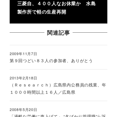
三菱自、４００人なお休業か 水島
製作所で軽の生産再開
関連記事
2009年11月7日
投稿日
第９回つどい８３人の参加者、ありがとう
2013年2月18日
投稿日
（Ｒｅｓｅａｒｃｈ）広島県内公務員の残業、年
１０００時間以上１６人／広島県
2008年5月20日
投稿日
「過酷な労働に声上げて」 “名ばかり管理職”ら訴