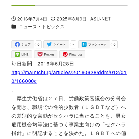
2016年7月4日
2025年8月9日
ASU-NET
投稿日
更新日
著
カテゴリー
ニュース・トピックス
者
0
-
0
シェア
ツイート
ブックマーク
LINE
Pocket
Pinterest
毎日新聞 2016年6月28日
http://mainichi.jp/articles/20160628/ddm/012/01
0/166000c
.
厚生労働省は２７日、労働政策審議会の分科会
を開き、職場での性的少数者（ＬＧＢＴなど）へ
の差別的な言動がセクハラに当たることを、男女
雇用機会均等法に基づく事業主向けの「セクハラ
指針」に明記することを決めた。ＬＧＢＴへの偏