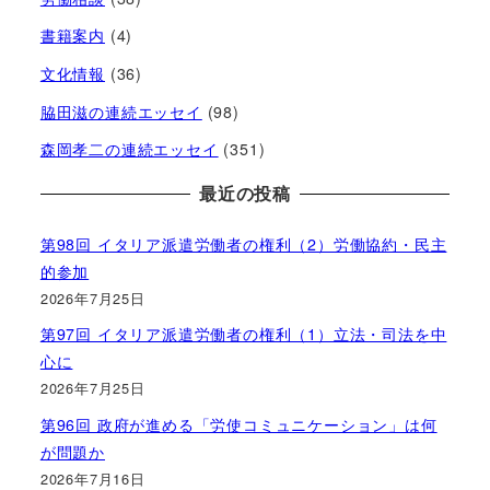
書籍案内
(4)
文化情報
(36)
脇田滋の連続エッセイ
(98)
森岡孝二の連続エッセイ
(351)
最近の投稿
第98回 イタリア派遣労働者の権利（2）労働協約・民主
的参加
2026年7月25日
第97回 イタリア派遣労働者の権利（1）立法・司法を中
心に
2026年7月25日
第96回 政府が進める「労使コミュニケーション」は何
が問題か
2026年7月16日