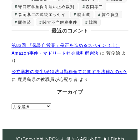
守口市学童保育雇い止め裁判
森岡孝二
森岡孝二の連続エッセイ
脇田滋
賃金窃盗
開催済
関大不当解雇事件
韓国
最近のコメント
第82回 「偽装自営業」是正を進めるスペイン（上）
Amazon事件・マドリード社会裁判所判決
に
菅俊治
よ
り
公立学校の先生!給特法は勤務全てに関する法律なのか?
に
鹿児島県の教職員が心配な者
より
アーカイブ
ア
ー
カ
イ
ブ
(C)Copyright NPO法人 働き方ASU-NET, All Rights